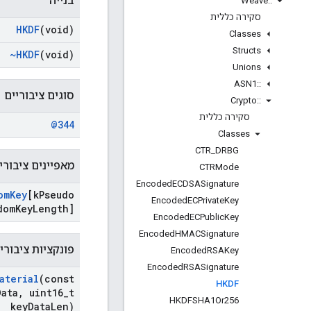
בנייה
Weave
::
סקירה כללית
HKDF
(void)
Classes
Structs
~HKDF
(void)
Unions
ASN1
::
סוגים ציבוריים
Crypto
::
סקירה כללית
@344
Classes
CTR
_
DRBG
מאפיינים ציבורי
CTRMode
Encoded
ECDSASignature
om
Key
[k
Pseudo
Encoded
ECPrivate
Key
dom
Key
Length]
Encoded
ECPublic
Key
Encoded
HMACSignature
פונקציות ציבורי
Encoded
RSAKey
Encoded
RSASignature
aterial
(const
HKDF
Data
,
uint16
_
t
HKDFSHA1Or256
key
Data
Len)