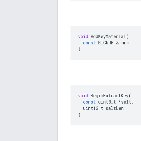
void
AddKeyMaterial
(
const
BIGNUM
&
num
)
void
BeginExtractKey
(
const
uint8_t
*
salt
,
uint16_t
saltLen
)