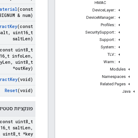
HMAC
aterial
(const
Device
Layer
::
BIGNUM & num)
Device
Manager
::
Profiles
::
ract
Key
(const
salt
,
uint16
_
t
Security
Support
::
salt
Len)
Support
::
System
::
const uint8
_
t
TLV
::
16
_
t info
Len
,
y
Len
,
uint8
_
t
Warm
::
*out
Key)
Modules
Namespaces
ract
Key
(void)
Related Pages
Reset
(void)
Java
פונקציות סטטיות
const uint8
_
t
16
_
t salt
Len
,
 uint8
_
t *key