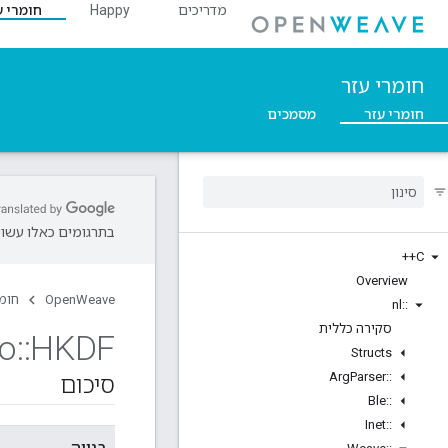
מדריכים
Happy
חומרי ע
חומרי עזר
חומרי עזר
מסמכים
בתרגומים כאלו עשויו
C++
Overview
OpenWeave
חומר
nl
::
סקירה כללית
to
::
HKDF
Structs
Arg
Parser
::
סיכום
Ble
::
Inet
::