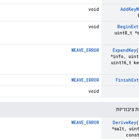
void
Add
Key
M
void
Begin
Ext
uint8
_
t *
WEAVE_ERROR
Expand
Key
(
*info
,
uint
uint16
_
t ke
WEAVE_ERROR
Finish
Ext
void
 ציבוריות
WEAVE_ERROR
Derive
Key
(
*salt
,
uint
const