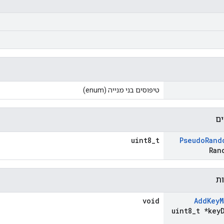
טיפוסים בני מנייה (enum)
ים
uint8_t
Pseudo
Rand
Ran
ות
void
Add
Key
M
uint8
_
t *key