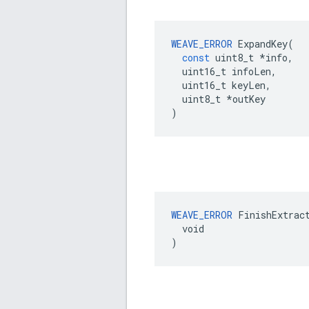
WEAVE_ERROR
ExpandKey
(
const
uint8_t
*
info
,
uint16_t
infoLen
,
uint16_t
keyLen
,
uint8_t
*
outKey
)
WEAVE_ERROR
 FinishExtract
  void

)