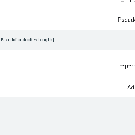
Pseud
kPseudoRandomKeyLength
]
וריות
Ad
,