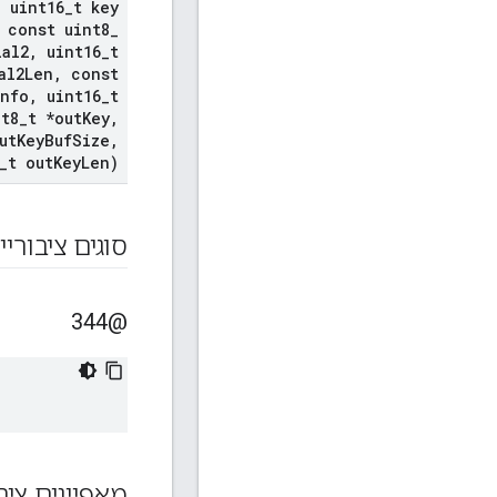
,
uint16
_
t key
const uint8
_
ial2
,
uint16
_
t
al2Len
,
const
info
,
uint16
_
t
t8
_
t *out
Key
,
ut
Key
Buf
Size
,
_
t out
Key
Len)
סוגים ציבוריי
@344
מאפיינים ציב