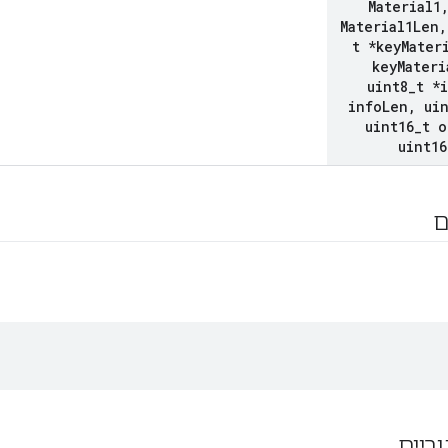
Material1
Material1Len
,
t *key
Mater
key
Materi
uint8
_
t *
info
Len
,
uin
uint16
_
t o
uint16
ם
וריים