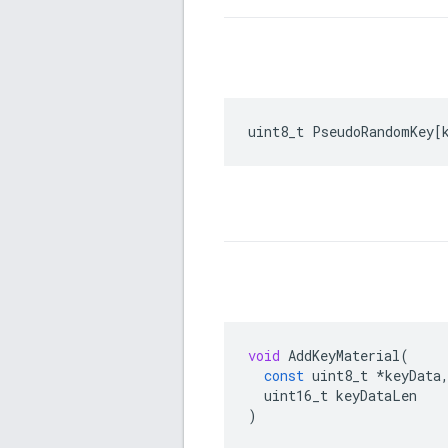
uint8_t
PseudoRandomKey
[
void
AddKeyMaterial
(
const
uint8_t
*
keyData
uint16_t
keyDataLen
)