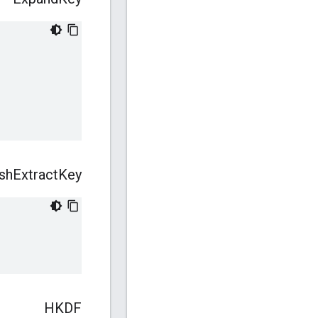
ish
Extract
Key
HKDF