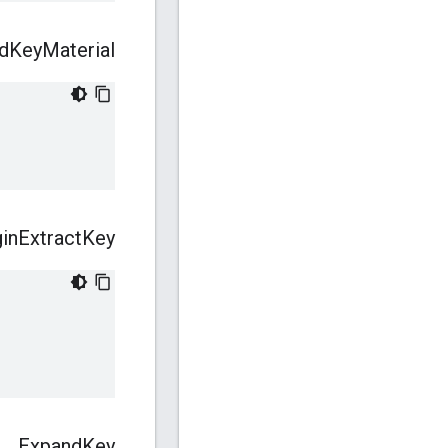
d
Key
Material
in
Extract
Key
Expand
Key