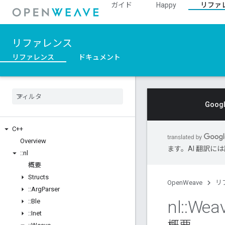
ガイド
Happy
リファ
リファレンス
リファレンス
ドキュメント
Goo
C++
Overview
ます。AI 翻訳
::
nl
概要
Structs
OpenWeave
リ
::
Arg
Parser
nl
::
Wea
::
Ble
::
Inet