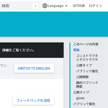
/
GITHUB
ログイン
このページの内容
。
詳細
をご覧ください。
概要
コンストラクタ
とデストラクタ
してい
公開タイプ
パブリック属性
公開関数
静的パブリック
関数
公開タイプ
@344
フィードバックを送信
パブリック属性