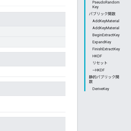
PseudoRandom
Key
パブリック関数
AddKeyMaterial
AddKeyMaterial
BeginExtractKey
ExpandKey
FinishExtractKey
HKDF
リセット
~HKDF
静的パブリック関
数
DeriveKey