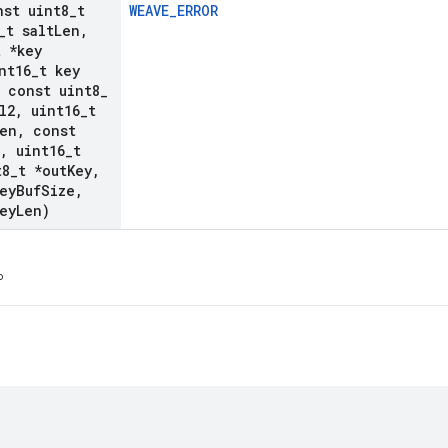
nst uint8
_
t
WEAVE_ERROR
_
t salt
Len
,
t *key
nt16
_
t key
const uint8
_
l2
,
uint16
_
t
Len
,
const
,
uint16
_
t
t8
_
t *out
Key
,
ey
Buf
Size
,
ey
Len)
プ