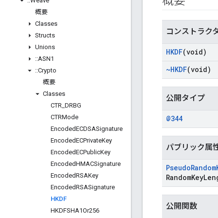
概要
::
Weave
概要
Classes
コンストラク
Structs
Unions
HKDF
(void)
::
ASN1
~HKDF
(void)
::
Crypto
概要
Classes
公開タイプ
CTR
_
DRBG
CTRMode
@344
Encoded
ECDSASignature
Encoded
ECPrivate
Key
パブリック属
Encoded
ECPublic
Key
Encoded
HMACSignature
Pseudo
Random
Encoded
RSAKey
Random
Key
Len
Encoded
RSASignature
HKDF
公開関数
HKDFSHA1Or256