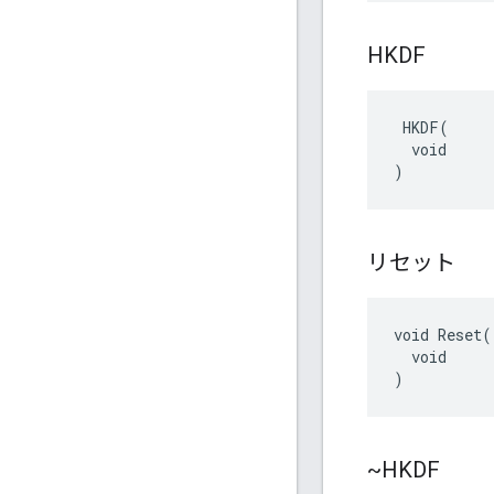
HKDF
 HKDF(

  void

)
リセット
void Reset(

  void

)
~HKDF