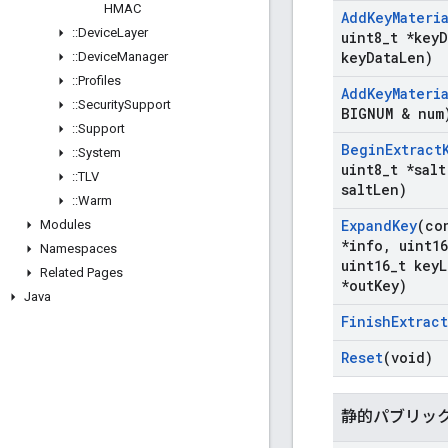
HMAC
Add
Key
Materi
::
Device
Layer
uint8
_
t *key
D
key
Data
Len)
::
Device
Manager
::
Profiles
Add
Key
Materi
::
Security
Support
BIGNUM & num
::
Support
Begin
Extract
::
System
uint8
_
t *salt
::
TLV
salt
Len)
::
Warm
Expand
Key
(co
Modules
*info
,
uint16
Namespaces
uint16
_
t key
L
Related Pages
*out
Key)
Java
Finish
Extract
Reset
(void)
静的パブリッ