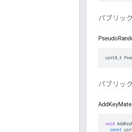
パブリッ
Pseudo
Ran
uint8_t
Pse
パブリッ
Add
Key
Mater
void
AddKey
const
uin