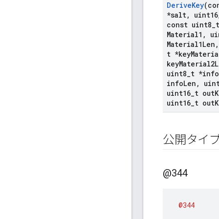
Derive
Key
(co
*salt
,
uint16
const uint8
_
Material1
,
ui
Material1Len
,
t *key
Materia
key
Material2
uint8
_
t *info
info
Len
,
uin
uint16
_
t out
K
uint16
_
t out
K
公開タイ
@344
@344