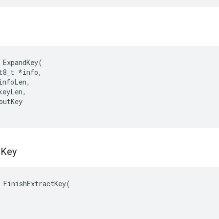
ExpandKey
(
t8_t
*
info
,
infoLen
,
keyLen
,
outKey
t
Key
 FinishExtractKey(
