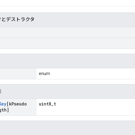
タとデストラクタ
enum
性
Key
[k
Pseudo
uint8_t
gth]