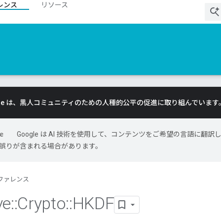
レンス
リソース
gle は、黒人コミュニティのための人種的公平の促進に取り組んでいます
Google は AI 技術を使用して、コンテンツをご希望の言語に翻訳
には誤りが含まれる場合があります。
ファレンス
ve
::
Crypto
::
HKDF