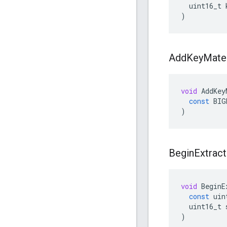
uint16_t
)
Add
Key
Mater
void
AddKey
const
BIG
)
Begin
Extract
void
BeginE
const
uin
uint16_t
)