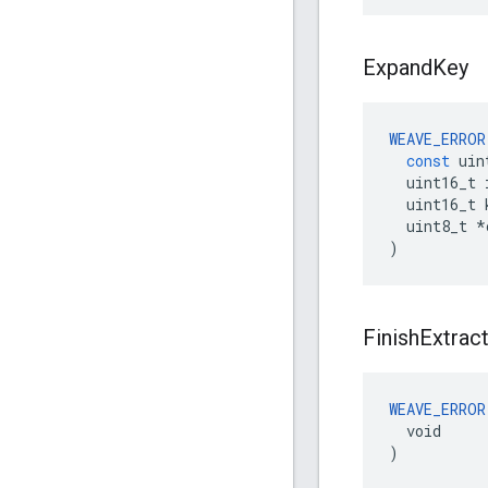
Expand
Key
WEAVE_ERROR
const
uin
uint16_t
uint16_t
uint8_t
*
)
Finish
Extrac
WEAVE_ERROR
  void

)