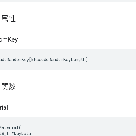
ク属性
dom
Key
udoRandomKey
[
kPseudoRandomKeyLength
]
ク関数
ial
Material
(
t8_t
*
keyData
,