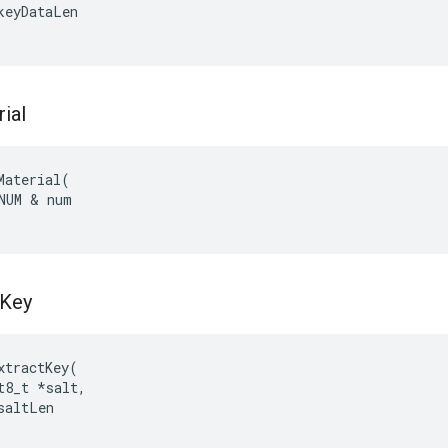
keyDataLen
ial
Material
(
NUM
&
num
Key
xtractKey
(
t8_t
*
salt
,
saltLen