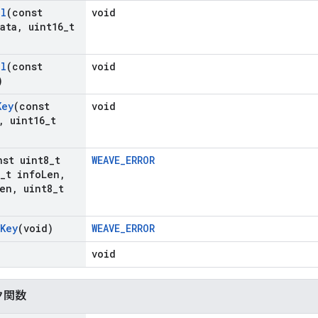
al
(const
void
ata
,
uint16
_
t
al
(const
void
)
Key
(const
void
,
uint16
_
t
nst uint8
_
t
WEAVE_ERROR
_
t info
Len
,
en
,
uint8
_
t
Key
(void)
WEAVE_ERROR
void
ク関数