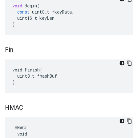
void
Begin
(
const
uint8_t
*
keyData
,
uint16_t
keyLen
)
Fin
void Finish(

  uint8_t *hashBuf

)
HMAC
 HMAC(

  void
