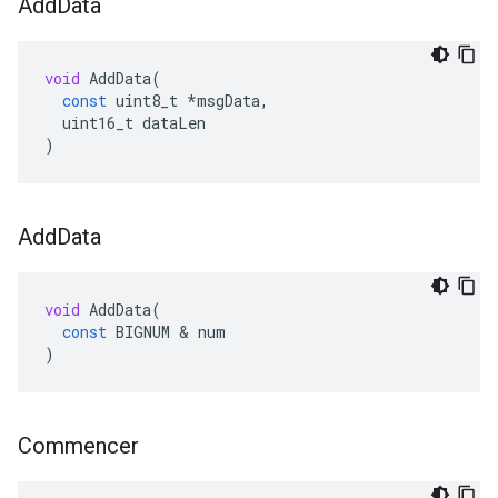
Add
Data
void
AddData
(
const
uint8_t
*
msgData
,
uint16_t
dataLen
)
Add
Data
void
AddData
(
const
BIGNUM
&
num
)
Commencer