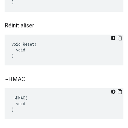
)
Réinitialiser
void Reset(

  void

)
~HMAC
 ~HMAC(

  void

)