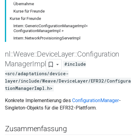
Übernahme
Kurse für Freunde
Kurse für Freunde
Intern::GenericConfigurationManagerImpl<
ConfigurationManagerImpl >
Intern::NetworkProvisioningServerImpl
nl
::
Weave
::
Device
Layer
::
Configuration
Manager
Impl
#include
<src/adaptations/device-
layer/include/Weave/DeviceLayer/EFR32/Configura
tionManagerImpl.h>
Konkrete Implementierung des
ConfigurationManager
-
Singleton-Objekts für die EFR32-Plattform.
Zusammenfassung