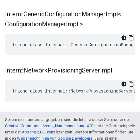
Intern
::
Generic
Configuration
Manager
Impl<
Configuration
Manager
Impl >
friend class Internal::GenericConfigurationManager
Intern
::
Network
Provisioning
Server
Impl
friend class Internal::NetworkProvisioningServerIm
Sofern nicht anders angegeben, sind die Inhalte dieser Seite unter der
Creative-Commons-Lizenz „Namensnennung 4.0“
und die Codebeispiele
unter der
Apache 2.0-Lizenz
lizenziert. Weitere Informationen finden Sie
in den
Websiterichtlinien von Google Developers
. Java ist eine