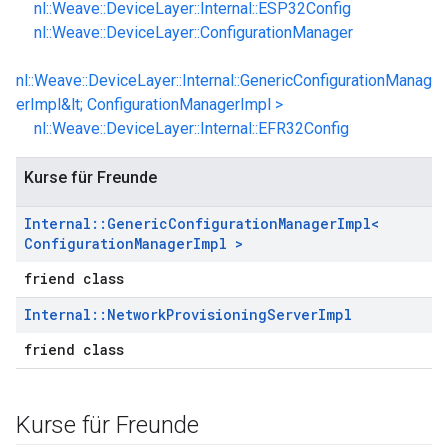
nl::Weave::DeviceLayer::Internal::ESP32Config
nl::Weave::DeviceLayer::ConfigurationManager
nl::Weave::DeviceLayer::Internal::GenericConfigurationManag
erImpl&lt; ConfigurationManagerImpl >
nl::Weave::DeviceLayer::Internal::EFR32Config
Kurse für Freunde
Internal
::
Generic
Configuration
Manager
Impl<
Configuration
Manager
Impl >
friend class
Internal
::
Network
Provisioning
Server
Impl
friend class
Kurse für Freunde