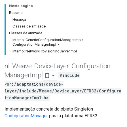
Nesta página
Resumo
Herança
Classes de amizade
Classes de amizade
Interno::GenericConfigurationManagerImpl<
ConfigurationManagerImpl >
Interno::NetworkProvisioningServerImpl
nl
::
Weave
::
Device
Layer
::
Configuration
Manager
Impl
#include
<src/adaptations/device-
layer/include/Weave/DeviceLayer/EFR32/Configura
tionManagerImpl.h>
Implementação concreta do objeto Singleton
ConfigurationManager
para a plataforma EFR32.