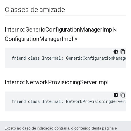
Classes de amizade
Interno
::
Generic
Configuration
Manager
Impl<
Configuration
Manager
Impl >
friend class Internal::GenericConfigurationManager
Interno
::
Network
Provisioning
Server
Impl
friend class Internal::NetworkProvisioningServerIm
Exceto no caso de indicação contrária, o conteúdo desta página é