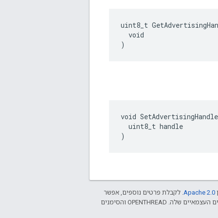
uint8_t GetAdvertisingHan
  void

)
void SetAdvertisingHandle
  uint8_t handle

)
ן
Apache 2.0‏
. לקבלת פרטים נוספים, אפשר
.‏ Java הוא סימן מסחרי רשום של חברת Oracle ו/או של השותפים העצמאיים שלה. ‫OPENTHREAD והסימנים