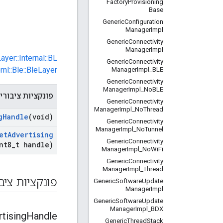
Factory
Provisioning
Base
Generic
Configuration
Manager
Impl
Generic
Connectivity
Manager
Impl
ayer::Internal::BL
Generic
Connectivity
r
nl::Ble::BleLayer
Manager
Impl
_
BLE
Generic
Connectivity
Manager
Impl
_
No
BLE
פונקציות ציבורי
Generic
Connectivity
Manager
Impl
_
No
Thread
g
Handle
(void)
Generic
Connectivity
Manager
Impl
_
No
Tunnel
et
Advertising
Generic
Connectivity
nt8
_
t handle)
Manager
Impl
_
No
Wi
Fi
Generic
Connectivity
Manager
Impl
_
Thread
פונקציות ציב
Generic
Software
Update
Manager
Impl
Generic
Software
Update
Manager
Impl
_
BDX
tising
Handle
Generic
Thread
Stack