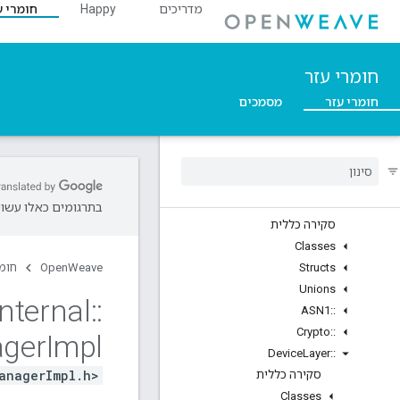
מדריכים
Happy
חומרי ע
C++
Overview
חומרי עזר
::nl
סקירה כללית
חומרי עזר
מסמכים
Structs
Arg
Parser
::
Ble
::
Inet
::
Weave
::
בתרגומים כאלו עשויו
סקירה כללית
Classes
Structs
OpenWeave
חומר
Unions
Internal
::
ASN1
::
Crypto
::
ger
Impl
Device
Layer
::
anagerImpl.h>
סקירה כללית
Classes