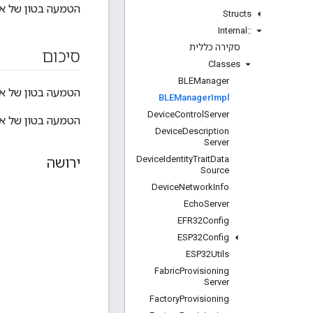
הטמעה בטון של אובייקט ton
Structs
Internal
::
סקירה כללית
סיכום
Classes
BLEManager
הטמעה בטון של אובייקט ton
BLEManager
Impl
Device
Control
Server
הטמעה בטון של אובייקט ton
Device
Description
Server
Device
Identity
Trait
Data
ירושה
Source
Device
Network
Info
Echo
Server
EFR32Config
ESP32Config
ESP32Utils
Fabric
Provisioning
Server
Factory
Provisioning