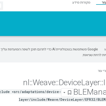
זר
מקורות מידע
‫Google משתמשת בטכנולוגיית AI כדי לתרגם תוכן לשפה המועדפת עליך.
ת להיות שגיאות.
י עזר
nl
::
Weave
::
Device
Layer
::
BLEMana
clude <src/adaptations/device-
layer/include/Weave/DeviceLayer/EFR32/BLEM