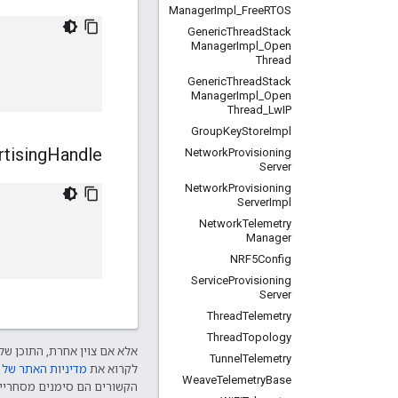
Manager
Impl
_
Free
RTOS
Generic
Thread
Stack
Manager
Impl
_
Open
Thread
Generic
Thread
Stack
Manager
Impl
_
Open
Thread
_
Lw
IP
Group
Key
Store
Impl
tising
Handle
Network
Provisioning
Server
Network
Provisioning
Server
Impl
Network
Telemetry
Manager
NRF5Config
Service
Provisioning
Server
Thread
Telemetry
Thread
Topology
אלא אם צוין אחרת, התוכן של 
Tunnel
Telemetry
לקרוא את
מדיניות האתר של Google Developers‏
Weave
Telemetry
Base
הקשורים הם סימנים מסחריים של Thread Group והשימוש בהם נע