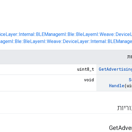
iceLayer::Internal::BLEManager
nl::Ble::BleLayer
nl::Weave::DeviceL
ager
nl::Ble::BleLayer
nl::Weave::DeviceLayer::Internal::BLEManage
ות
uint8_t
Get
Advertisin
void
S
Handle
(ui
וריות
Get
Adver