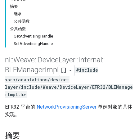
摘要
继承
公共函数
公共函数
GetAdvertisingHandle
SetAdvertisingHandle
nl
::
Weave
::
Device
Layer
::
Internal
::
BLEManager
Impl
#include
<src/adaptations/device-
layer/include/Weave/DeviceLayer/EFR32/BLEManage
rImpl.h>
EFR32 平台的
NetworkProvisioningServer
单例对象的具体
实现。
摘要