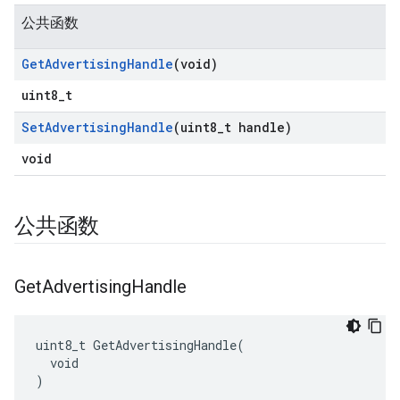
公共函数
Get
Advertising
Handle
(void)
uint8_t
Set
Advertising
Handle
(uint8
_
t handle)
void
公共函数
Get
Advertising
Handle
uint8_t GetAdvertisingHandle(

  void

)