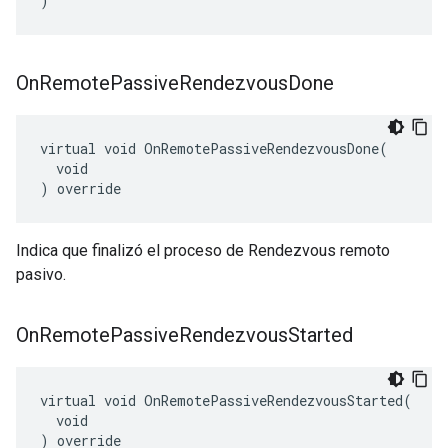
)
On
Remote
Passive
Rendezvous
Done
virtual void OnRemotePassiveRendezvousDone(

  void

) override
Indica que finalizó el proceso de Rendezvous remoto
pasivo.
On
Remote
Passive
Rendezvous
Started
virtual void OnRemotePassiveRendezvousStarted(

  void

) override