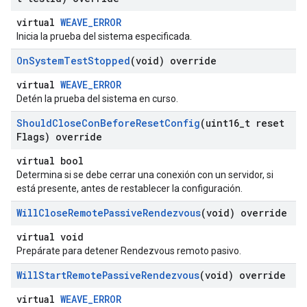
virtual
WEAVE_ERROR
Inicia la prueba del sistema especificada.
On
System
Test
Stopped
(void) override
virtual
WEAVE_ERROR
Detén la prueba del sistema en curso.
Should
Close
Con
Before
Reset
Config
(uint16
_
t reset
Flags) override
virtual bool
Determina si se debe cerrar una conexión con un servidor, si
está presente, antes de restablecer la configuración.
Will
Close
Remote
Passive
Rendezvous
(void) override
virtual void
Prepárate para detener Rendezvous remoto pasivo.
Will
Start
Remote
Passive
Rendezvous
(void) override
virtual
WEAVE_ERROR