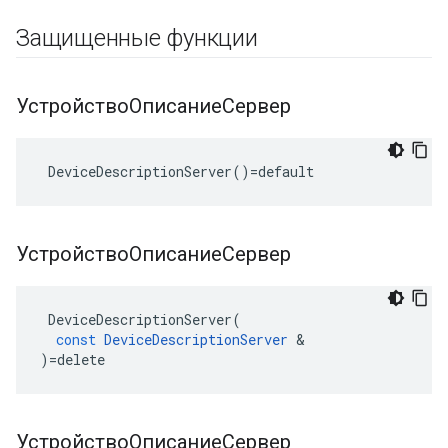
Защищенные функции
УстройствоОписаниеСервер
 DeviceDescriptionServer()=default
УстройствоОписаниеСервер
DeviceDescriptionServer
(
const
DeviceDescriptionServer
&
)
=
delete
УстройствоОписаниеСервер