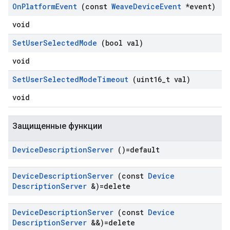
On
Platform
Event
(const
Weave
Device
Event
*event)
void
Set
User
Selected
Mode
(bool val)
void
Set
User
Selected
Mode
Timeout
(uint16
_
t val)
void
Защищенные функции
Device
Description
Server
()=default
Device
Description
Server
(const
Device
Description
Server
&)=delete
Device
Description
Server
(const
Device
Description
Server
&&)=delete