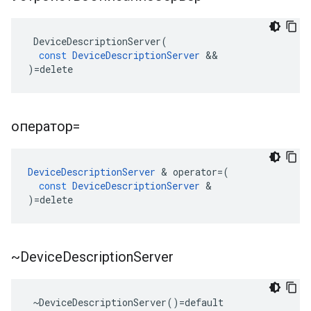
DeviceDescriptionServer
(
const
DeviceDescriptionServer
&&
)
=
delete
оператор=
DeviceDescriptionServer
&
operator
=
(
const
DeviceDescriptionServer
&
)
=
delete
~Device
Description
Server
 ~DeviceDescriptionServer()=default