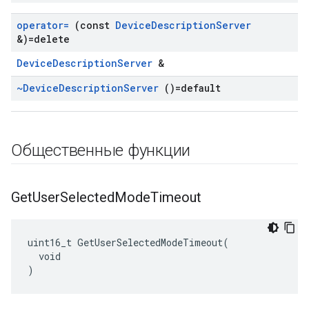
operator=
(const
Device
Description
Server
&)=delete
DeviceDescriptionServer
&
~Device
Description
Server
()=default
Общественные функции
Get
User
Selected
Mode
Timeout
uint16_t GetUserSelectedModeTimeout(

  void

)