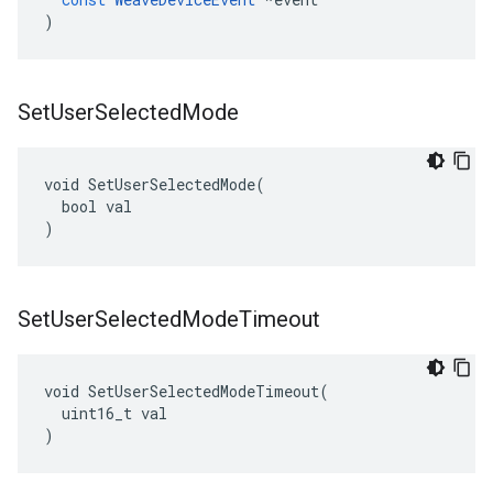
)
Set
User
Selected
Mode
void SetUserSelectedMode(

  bool val

)
Set
User
Selected
Mode
Timeout
void SetUserSelectedModeTimeout(

  uint16_t val

)