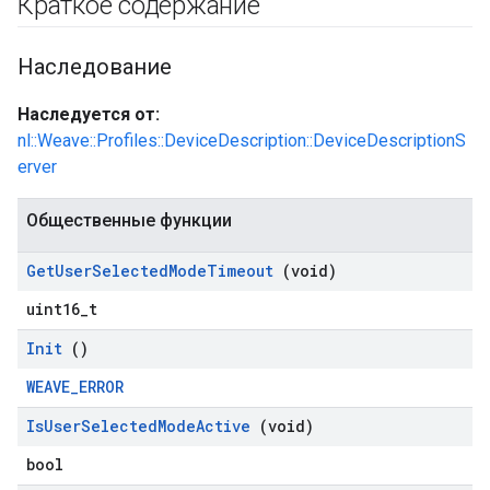
Краткое содержание
Наследование
Наследуется от:
nl::Weave::Profiles::DeviceDescription::DeviceDescriptionS
erver
Общественные функции
Get
User
Selected
Mode
Timeout
(void)
uint16_t
Init
()
WEAVE_ERROR
Is
User
Selected
Mode
Active
(void)
bool