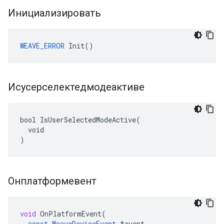
Инициализировать
WEAVE_ERROR
 Init()
Исусерселектедмодеактиве
bool IsUserSelectedModeActive(

  void

)
Онплатформевент
void
OnPlatformEvent
(
const
WeaveDeviceEvent
*
event