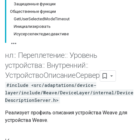
Защищенные функции
Общественные функции
GetUserSelectedModeTimeout
Инициализировать
Исусерселектедмодеактиве
нл
::
Переплетение
::
Уровень
устройства
::
Внутренний
::
УстройствоОписаниеСервер
#include <src/adaptations/device-
layer/include/Weave/DeviceLayer/internal/Device
DescriptionServer.h>
Реализует профиль описания устройства Weave для
устройства Weave.