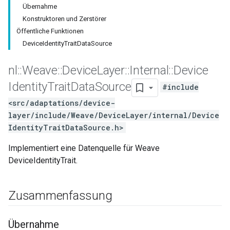
Übernahme
Konstruktoren und Zerstörer
Öffentliche Funktionen
DeviceIdentityTraitDataSource
nl
::
Weave
::
Device
Layer
::
Internal
::
Device
Identity
Trait
Data
Source
#include
<src/adaptations/device-
layer/include/Weave/DeviceLayer/internal/Device
IdentityTraitDataSource.h>
Implementiert eine Datenquelle für Weave
DeviceIdentityTrait.
Zusammenfassung
Übernahme