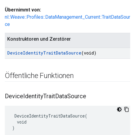
Übernimmt von:
nl::Weave::Profiles::DataManagement_Current::TraitDataSour
ce
Konstruktoren und Zerstörer
Device
Identity
Trait
Data
Source
(void)
Öffentliche Funktionen
Device
Identity
Trait
Data
Source
 DeviceIdentityTraitDataSource(

  void

)