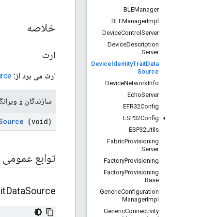
BLEManager
BLEManager
Impl
خلاصه
Device
Control
Server
Device
Description
Server
ارث
Device
Identity
Trait
Data
Source
ارث می برد از:
urce
Device
Network
Info
Echo
Server
سازندگان و ویرانگ
EFR32Config
ESP32Config
Source
(void)
ESP32Utils
Fabric
Provisioning
Server
توابع عمومی
Factory
Provisioning
Factory
Provisioning
Base
it
Data
Source
Generic
Configuration
Manager
Impl
Generic
Connectivity