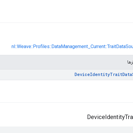
nl::Weave::Profiles::DataManagement_Current::TraitDataSo
رها
Device
Identity
Trait
Data
Device
Identity
Tra