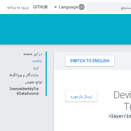
GITHUB
ورود به برنامه
در این صفحه
خلاصه
ارث
سازندگان و ویرانگرها
توابع عمومی
DeviceIdentityTra
itDataSource
ارسال بازخورد
T
layer/i