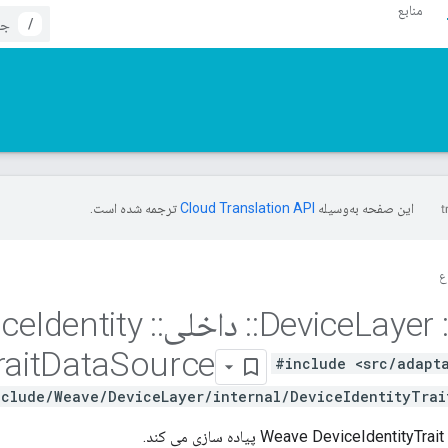
منابع
/
این صفحه به‌وسیله
ترجمه شده است.
ع
Device
Layer
::
داخلی
::
Device
Identity
rait
Data
Source
#include <src/adapt
nclude/Weave/DeviceLayer/internal/DeviceIdentityTrait
د.