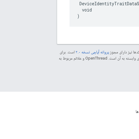
 DeviceIdentityTraitDataS
  void

)
دها نیز دارای مجوز
پروانه آپاچی نسخه ۲.۰
است. برای
مراجعه کنید. جاوا علامت تجاری ثبت‌شده Oracle و/یا شرکت‌های وابسته به آن است. ‫OpenThread و علائم مربوط به
ا