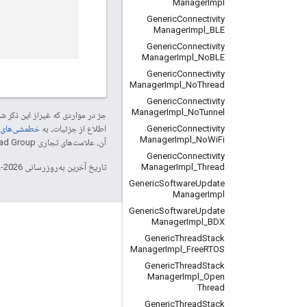
Manager
Impl
Generic
Connectivity
Manager
Impl
_
BLE
Generic
Connectivity
Manager
Impl
_
No
BLE
Generic
Connectivity
Manager
Impl
_
No
Thread
Generic
Connectivity
Manager
Impl
_
No
Tunnel
جز در مواردی که غیراز این ذکر
Generic
Connectivity
اطلاع از جزئیات، به
خطمشی‌های سایت elopers
Manager
Impl
_
No
Wi
Fi
آن، علامت‌های تجاری Thread Group هستند و تحت پروانه استفاده می‌شوند.
Generic
Connectivity
Manager
Impl
_
Thread
تاریخ آخرین به‌روزرسانی 2026-02-18 به‌وقت ساعت هماهنگ جهانی.
Generic
Software
Update
Manager
Impl
Generic
Software
Update
Manager
Impl
_
BDX
GitHub
Generic
Thread
Stack
OpenWeave
Manager
Impl
_
Free
RTOS
Generic
Thread
Stack
Happy
Manager
Impl
_
Open
Thread
OpenThread
Generic
Thread
Stack