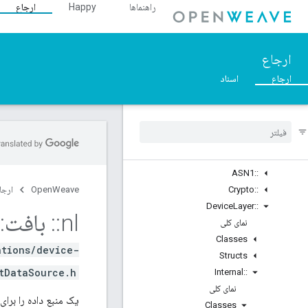
راهنماها
Happy
ارجاع
نمای کلی
Structs
::ArgParser
ارجاع
::Ble
::Inet
ارجاع
اسناد
::Weave
نمای کلی
Classes
Structs
Unions
ASN1
::
::
Crypto
OpenWeave
ارجا
Device
Layer
::
nl
::
بافت
::
نمای کلی
Classes
ations/device-
Structs
DataSource.h>
Internal
::
نمای کلی
یک منبع داده را برای Weave DeviceIdentityTrait پیاده سازی می کن
Classes