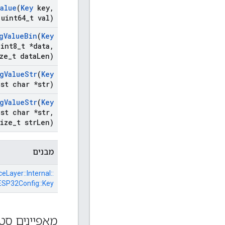
Value
(
Key
key
,
uint64
_
t val)
g
Value
Bin
(
Key
int8
_
t *data
,
ze
_
t data
Len)
g
Value
Str
(
Key
st char *str)
g
Value
Str
(
Key
st char *str
,
size
_
t str
Len)
מבנים
ceLayer::
Internal::
ESP32Config::
Key
מאפיינים סטט