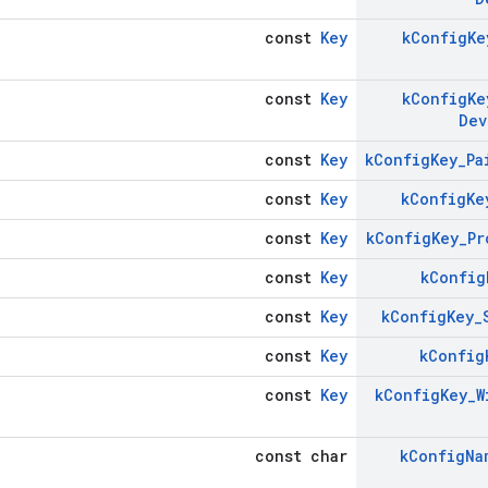
const
Key
k
Config
Ke
const
Key
k
Config
Ke
Dev
const
Key
k
Config
Key
_
Pa
const
Key
k
Config
Ke
const
Key
k
Config
Key
_
Pr
const
Key
k
Config
const
Key
k
Config
Key
_
const
Key
k
Config
const
Key
k
Config
Key
_
W
const char
k
Config
Na