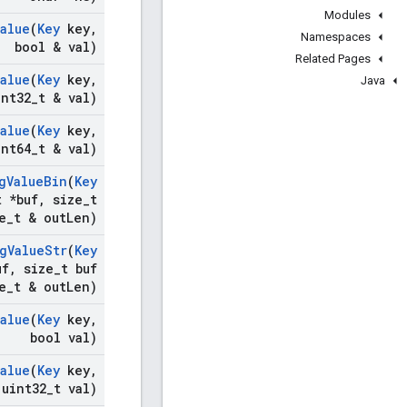
Modules
Value
(
Key
key
,
Namespaces
bool & val)
Related Pages
Value
(
Key
key
,
Java
int32
_
t & val)
Value
(
Key
key
,
int64
_
t & val)
g
Value
Bin
(
Key
t *buf
,
size
_
t
e
_
t & out
Len)
g
Value
Str
(
Key
uf
,
size
_
t buf
e
_
t & out
Len)
Value
(
Key
key
,
bool val)
Value
(
Key
key
,
uint32
_
t val)