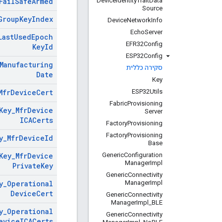
Device
Identity
Trait
Data
Fail
Safe
Armed
Source
Group
Key
Index
Device
Network
Info
Echo
Server
Last
Used
Epoch
EFR32Config
Key
Id
ESP32Config
Manufacturing
סקירה כללית
Date
Key
ESP32Utils
Mfr
Device
Cert
Fabric
Provisioning
Key
_
Mfr
Device
Server
ICACerts
Factory
Provisioning
Factory
Provisioning
y
_
Mfr
Device
Id
Base
Generic
Configuration
Key
_
Mfr
Device
Manager
Impl
Private
Key
Generic
Connectivity
Manager
Impl
y
_
Operational
Device
Cert
Generic
Connectivity
Manager
Impl
_
BLE
y
_
Operational
Generic
Connectivity
evice
ICACerts