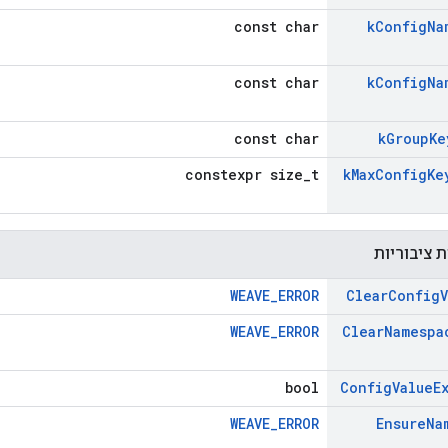
const char
k
Config
Na
const char
k
Config
Na
const char
k
Group
Ke
constexpr size_t
k
Max
Config
Ke
 ציבוריות
WEAVE_ERROR
Clear
Config
WEAVE_ERROR
Clear
Namespa
bool
Config
Value
E
WEAVE_ERROR
Ensure
Na