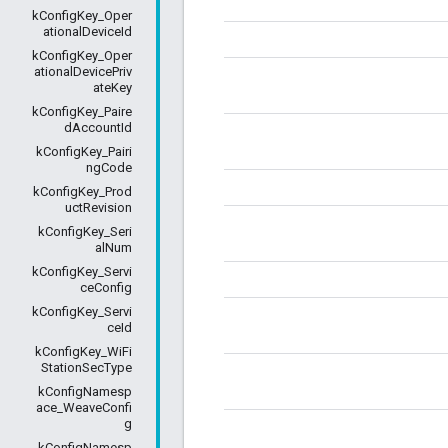
kConfigKey_Oper
ationalDeviceId
kConfigKey_Oper
ationalDevicePriv
ateKey
kConfigKey_Paire
dAccountId
kConfigKey_Pairi
ngCode
kConfigKey_Prod
uctRevision
kConfigKey_Seri
alNum
kConfigKey_Servi
ceConfig
kConfigKey_Servi
ceId
kConfigKey_WiFi
StationSecType
kConfigNamesp
ace_WeaveConfi
g
kConfigNamesp