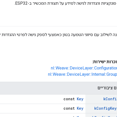
ציות והגדרות לגישה למידע על תצורת המכשיר ב-ESP32.
ננה לשילוב עם סיווגי הטמעה בטון כאמצעי לספק גישה לפרטי ההגדרות 
רות ישירות:
nl::Weave::DeviceLayer::Configurat
nl::Weave::DeviceLayer::Internal::Gro
 ציבוריים
const
Key
k
Confi
const
Key
k
Config
Key