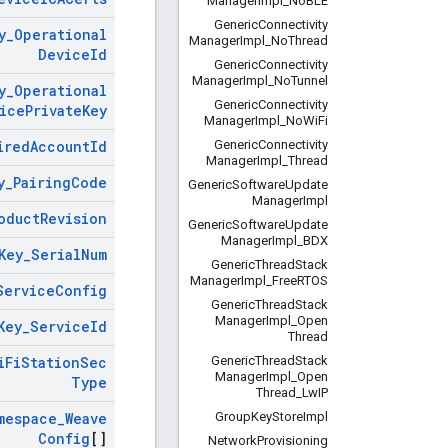
Manager
Impl
_
No
BLE
Generic
Connectivity
y
_
Operational
Manager
Impl
_
No
Thread
Device
Id
Generic
Connectivity
Manager
Impl
_
No
Tunnel
y
_
Operational
Generic
Connectivity
ice
Private
Key
Manager
Impl
_
No
Wi
Fi
Generic
Connectivity
ired
Account
Id
Manager
Impl
_
Thread
y
_
Pairing
Code
Generic
Software
Update
Manager
Impl
oduct
Revision
Generic
Software
Update
Manager
Impl
_
BDX
Key
_
Serial
Num
Generic
Thread
Stack
Manager
Impl
_
Free
RTOS
Service
Config
Generic
Thread
Stack
Manager
Impl
_
Open
Key
_
Service
Id
Thread
Generic
Thread
Stack
i
Fi
Station
Sec
Manager
Impl
_
Open
Type
Thread
_
Lw
IP
Group
Key
Store
Impl
mespace
_
Weave
Config
[]
Network
Provisioning