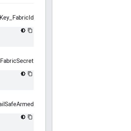
Key
_
Fabric
Id
Fabric
Secret
il
Safe
Armed