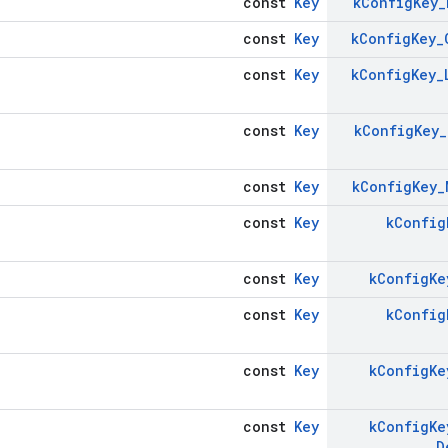
const
Key
k
Config
Key
_
const
Key
k
Config
Key
_
const
Key
k
Config
Key
_
const
Key
k
Config
Key
_
const
Key
k
Config
Key
_
const
Key
k
Config
const
Key
k
Config
Ke
const
Key
k
Config
const
Key
k
Config
Ke
const
Key
k
Config
Ke
D