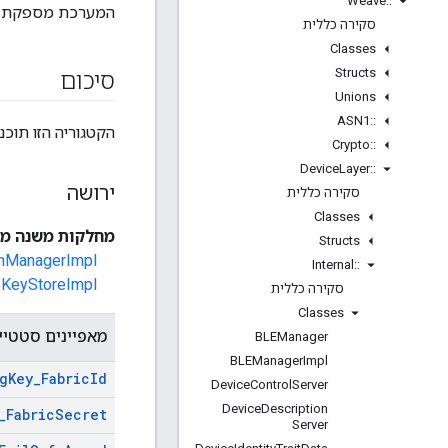
Weave
::
המערכת מספקת פונק
סקירה כללית
Classes
Structs
סיכום
Unions
ASN1
::
הקטגוריה הזו תוכ
Crypto
::
Device
Layer
::
ירושה
סקירה כללית
Classes
מחלקות משנה מוכ
Structs
ionManagerImpl
Internal
::
upKeyStoreImpl
סקירה כללית
Classes
מאפיינים סטטיים
BLEManager
BLEManager
Impl
g
Key
_
Fabric
Id
Device
Control
Server
Device
Description
_
Fabric
Secret
Server