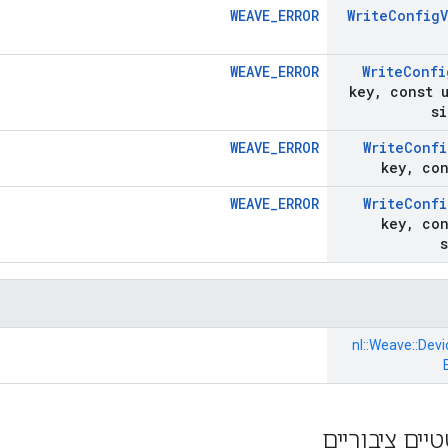
WEAVE_ERROR
Write
Config
WEAVE_ERROR
Write
Confi
key
,
const u
si
WEAVE_ERROR
Write
Confi
key
,
con
WEAVE_ERROR
Write
Confi
key
,
con
nl::
Weave::
Devi
יים ציבוריים