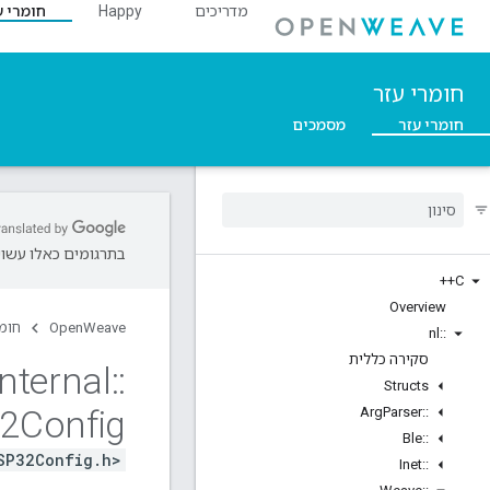
מדריכים
Happy
חומרי ע
חומרי עזר
חומרי עזר
מסמכים
בתרגומים כאלו עשויו
C++
Overview
OpenWeave
חומר
nl
::
סקירה כללית
Internal
::
Structs
2Config
Arg
Parser
::
Ble
::
SP32Config.h>
Inet
::