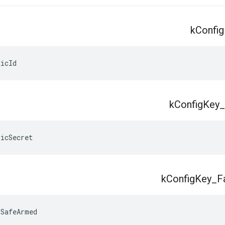
k
Config
ricId
k
Config
Key
_
ricSecret
k
Config
Key
_
Fa
lSafeArmed