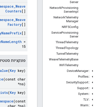
Server
mespace
_
Weave
Network
Provisioning
Counters
[]
Server
Impl
Network
Telemetry
mespace
_
Weave
Manager
Factory
[]
NRF5Config
Service
Provisioning
y
Name
Prefix
[]
Server
y
Name
Length
=
Thread
Telemetry
15
Thread
Topology
Tunnel
Telemetry
Weave
Telemetry
Base
פונקציות סטטיות
Wi
Fi
Telemetry
Value
(
Key
key)
Device
Manager
::
Profiles
::
ce
(const char
Security
Support
::
*ns)
Support
::
xists
(
Key
key)
System
::
TLV
::
mespace
(const
Warm
::
char *ns)