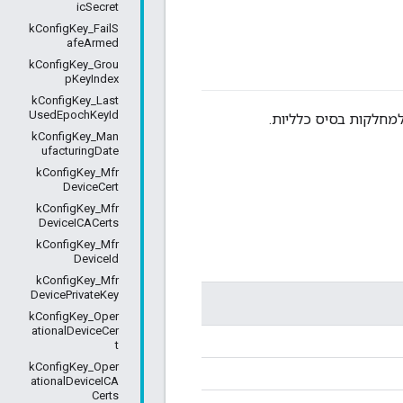
icSecret
kConfigKey_FailS
afeArmed
kConfigKey_Grou
pKeyIndex
kConfigKey_Last
UsedEpochKeyId
למחלקות בסיס כלליות.
kConfigKey_Man
ufacturingDate
kConfigKey_Mfr
DeviceCert
kConfigKey_Mfr
DeviceICACerts
kConfigKey_Mfr
DeviceId
kConfigKey_Mfr
DevicePrivateKey
kConfigKey_Oper
ationalDeviceCer
t
kConfigKey_Oper
ationalDeviceICA
Certs