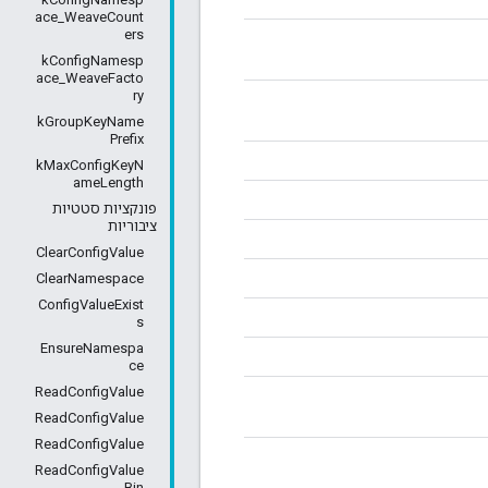
ace_WeaveCount
ers
kConfigNamesp
ace_WeaveFacto
ry
kGroupKeyName
Prefix
kMaxConfigKeyN
ameLength
פונקציות סטטיות
ציבוריות
ClearConfigValue
ClearNamespace
ConfigValueExist
s
EnsureNamespa
ce
ReadConfigValue
ReadConfigValue
ReadConfigValue
ReadConfigValue
Bin