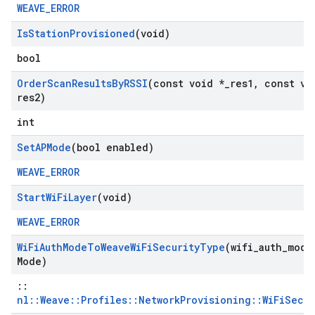
WEAVE_ERROR
Is
Station
Provisioned
(void)
bool
Order
Scan
Results
By
RSSI
(const void *
_
res1
,
const vo
res2)
int
Set
APMode
(bool enabled)
WEAVE_ERROR
Start
Wi
Fi
Layer
(void)
WEAVE_ERROR
Wi
Fi
Auth
Mode
To
Weave
Wi
Fi
Security
Type
(wifi
_
auth
_
mode
Mode)
::
nl::Weave::Profiles::NetworkProvisioning::WiFiSecu