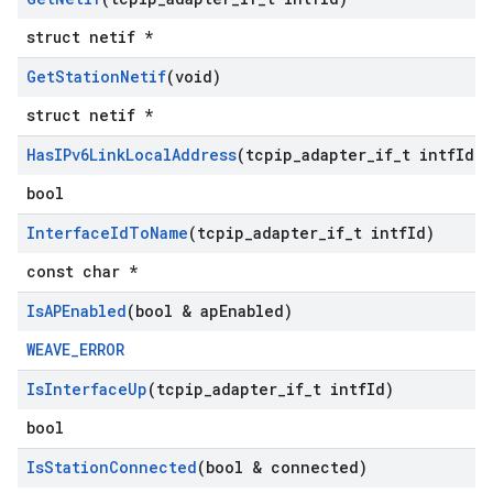
struct netif *
Get
Station
Netif
(void)
struct netif *
Has
IPv6Link
Local
Address
(tcpip
_
adapter
_
if
_
t intf
Id)
bool
Interface
Id
To
Name
(tcpip
_
adapter
_
if
_
t intf
Id)
const char *
Is
APEnabled
(bool & ap
Enabled)
WEAVE_ERROR
Is
Interface
Up
(tcpip
_
adapter
_
if
_
t intf
Id)
bool
Is
Station
Connected
(bool & connected)