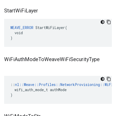
Start
Wi
Fi
Layer
WEAVE_ERROR
 StartWiFiLayer(

  void

)
Wi
Fi
Auth
Mode
To
Weave
Wi
Fi
Security
Type
::
nl::Weave::Profiles::NetworkProvisioning::WiFiS
  wifi_auth_mode_t authMode

)