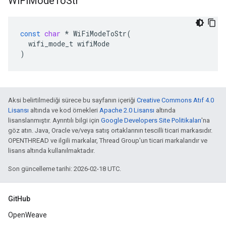
Wi
Fi
Mode
To
Str
const
char
*
WiFiModeToStr
(
wifi_mode_t
wifiMode
)
Aksi belirtilmediği sürece bu sayfanın içeriği
Creative Commons Atıf 4.0
Lisansı
altında ve kod örnekleri
Apache 2.0 Lisansı
altında
lisanslanmıştır. Ayrıntılı bilgi için
Google Developers Site Politikaları
'na
göz atın. Java, Oracle ve/veya satış ortaklarının tescilli ticari markasıdır.
OPENTHREAD ve ilgili markalar, Thread Group'un ticari markalarıdır ve
lisans altında kullanılmaktadır.
Son güncelleme tarihi: 2026-02-18 UTC.
GitHub
OpenWeave