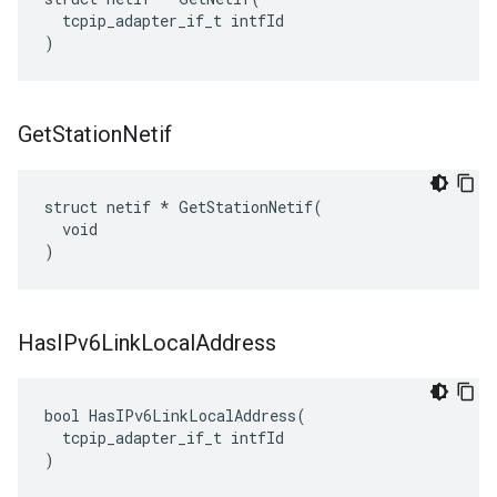
  tcpip_adapter_if_t intfId

)
Get
Station
Netif
struct netif * GetStationNetif(

  void

)
Has
IPv6Link
Local
Address
bool HasIPv6LinkLocalAddress(

  tcpip_adapter_if_t intfId

)