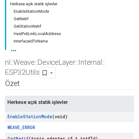
Herkese açık statik işlevler
EnableStationMode
GetNetif
GetStationNetif
HasIPv6LinkLocalAddress
InterfaceIdToName
nl
::
Weave
::
Device
Layer
::
Internal
::
ESP32Utils
Özet
Herkese açık statik işlevler
Enable
Station
Mode
(void)
WEAVE_ERROR
Get
Netif
(tcpip
_
adapter
_
if
_
t intf
Id)