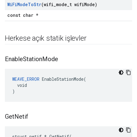
Wi
Fi
Mode
To
Str
(wifi
_
mode
_
t wifi
Mode)
const char *
Herkese açık statik işlevler
Enable
Station
Mode
WEAVE_ERROR
 EnableStationMode(

  void

)
Get
Netif
struct netif * GetNetif(
