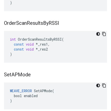
)
Order
Scan
Results
By
RSSI
int
OrderScanResultsByRSSI
(
const
void
*
_res1
,
const
void
*
_res2
)
Set
APMode
WEAVE_ERROR
 SetAPMode(

  bool enabled

)