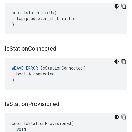
bool IsInterfaceUp(

  tcpip_adapter_if_t intfId

)
Is
Station
Connected
WEAVE_ERROR
 IsStationConnected(

  bool & connected

)
Is
Station
Provisioned
bool IsStationProvisioned(

  void
