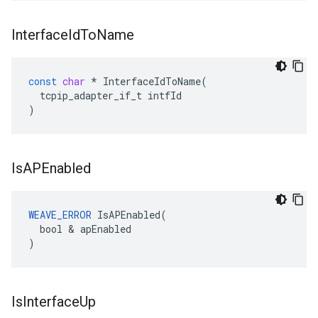
Interface
Id
To
Name
const
char
*
InterfaceIdToName
(
tcpip_adapter_if_t
intfId
)
Is
APEnabled
WEAVE_ERROR
 IsAPEnabled(

  bool & apEnabled

)
Is
Interface
Up