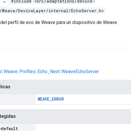
#include <src/adaptations/device-
/Weave/DeviceLayer/internal/EchoServer.h>
del perfil de eco de Weave para un dispositivo de Weave.
nl::Weave::Profiles::Echo_Next::WeaveEchoServer
licas
WEAVE_ERROR
tegidas
=default