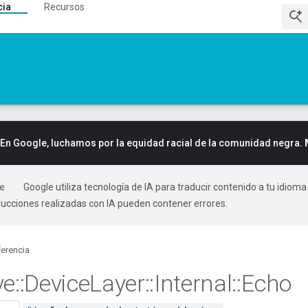
cia
Recursos
En Google, luchamos por la equidad racial de la comunidad negra.
Google utiliza tecnología de IA para traducir contenido a tu idioma
ducciones realizadas con IA pueden contener errores.
erencia
ve
::
Device
Layer
::
Internal
::
Echo