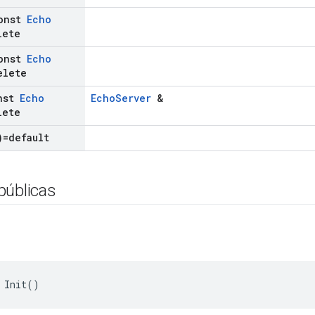
onst
Echo
lete
onst
Echo
elete
nst
Echo
EchoServer
&
lete
)=default
públicas
 Init()