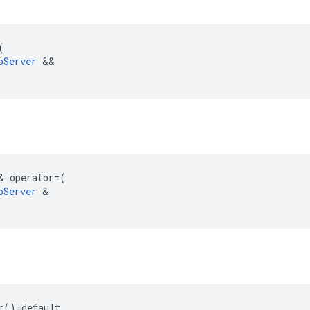
(
oServer
&&
&
operator
=
(
oServer
&
r
r()=default