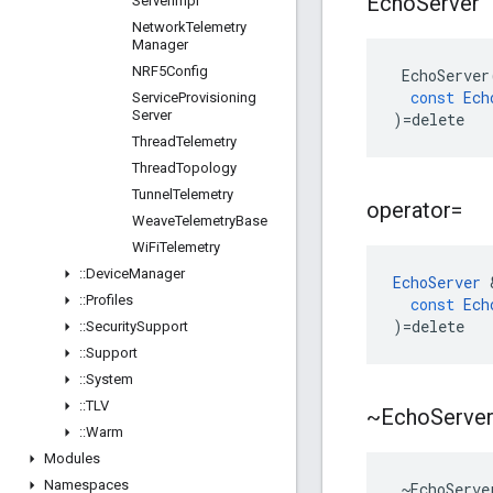
Echo
Server
Server
Impl
Network
Telemetry
Manager
NRF5Config
EchoServer
const
Ech
Service
Provisioning
Server
)
=
delete
Thread
Telemetry
Thread
Topology
Tunnel
Telemetry
operator=
Weave
Telemetry
Base
Wi
Fi
Telemetry
::
Device
Manager
EchoServer
::
Profiles
const
Ech
)
=
delete
::
Security
Support
::
Support
::
System
::
TLV
~Echo
Serve
::
Warm
Modules
Namespaces
 ~EchoServe