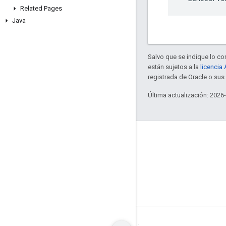
Related Pages
Java
Salvo que se indique lo con
están sujetos a la
licencia
registrada de Oracle o su
Última actualización: 2026
GitHub
OpenWeave
Happy
OpenThread