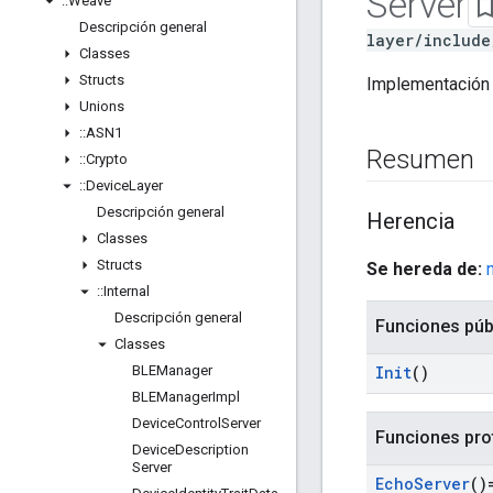
Server
::
Weave
Descripción general
layer/include
Classes
Structs
Implementación 
Unions
::
ASN1
Resumen
::
Crypto
::
Device
Layer
Descripción general
Herencia
Classes
Structs
Se hereda de:
::
Internal
Descripción general
Funciones púb
Classes
BLEManager
Init
()
BLEManager
Impl
Device
Control
Server
Funciones pro
Device
Description
Server
Echo
Server
()