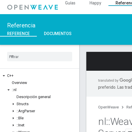
Guías
Happy
Referen
Referencia
REFERENCE
DOCUMENTOS
C++
Overview
preferido. Las tra
::
nl
Descripción general
Structs
OpenWeave
Ref
::
Arg
Parser
nl
::
Wea
::
Ble
::
Inet