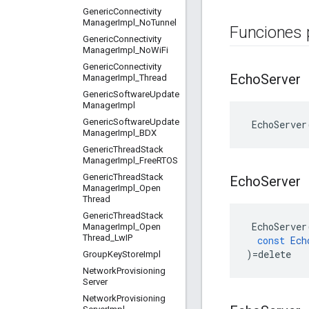
Generic
Connectivity
Manager
Impl
_
No
Tunnel
Funciones 
Generic
Connectivity
Manager
Impl
_
No
Wi
Fi
Generic
Connectivity
Echo
Server
Manager
Impl
_
Thread
Generic
Software
Update
Manager
Impl
Generic
Software
Update
 EchoServer
Manager
Impl
_
BDX
Generic
Thread
Stack
Manager
Impl
_
Free
RTOS
Generic
Thread
Stack
Echo
Server
Manager
Impl
_
Open
Thread
Generic
Thread
Stack
EchoServer
Manager
Impl
_
Open
Thread
_
Lw
IP
const
Ech
)
=
delete
Group
Key
Store
Impl
Network
Provisioning
Server
Network
Provisioning