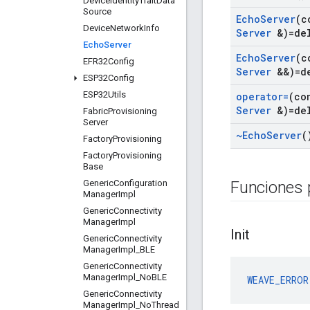
Device
Identity
Trait
Data
Source
Echo
Server
(c
Device
Network
Info
Server
&)=de
Echo
Server
Echo
Server
(c
EFR32Config
Server
&&)=d
ESP32Config
ESP32Utils
operator=
(co
Server
&)=de
Fabric
Provisioning
Server
~Echo
Server
(
Factory
Provisioning
Factory
Provisioning
Base
Generic
Configuration
Funciones 
Manager
Impl
Generic
Connectivity
Manager
Impl
Init
Generic
Connectivity
Manager
Impl
_
BLE
Generic
Connectivity
Manager
Impl
_
No
BLE
WEAVE_ERROR
Generic
Connectivity
Manager
Impl
_
No
Thread