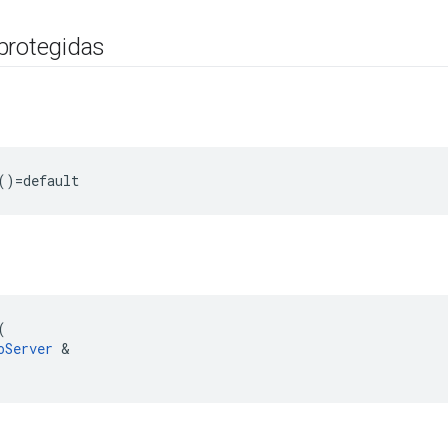
protegidas
()=default
(
oServer
&