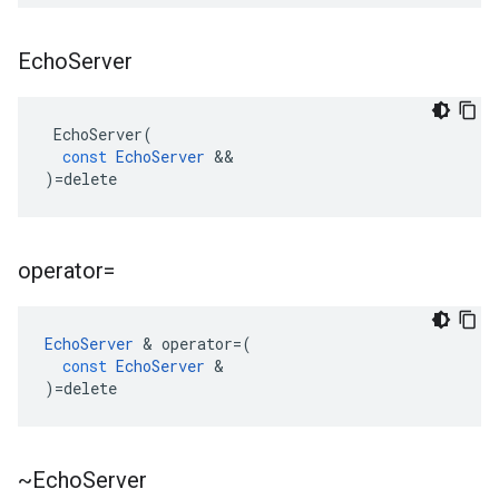
Echo
Server
EchoServer
(
const
EchoServer
&&
)
=
delete
operator=
EchoServer
&
operator
=
(
const
EchoServer
&
)
=
delete
~Echo
Server