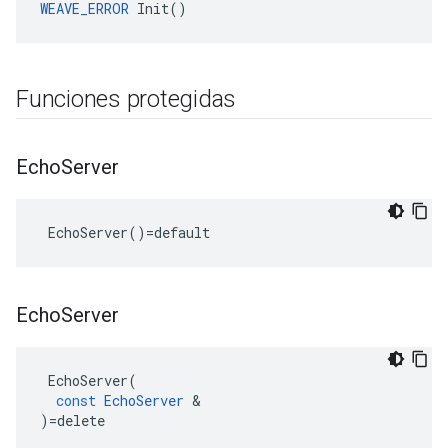
WEAVE_ERROR
 Init()
Funciones protegidas
Echo
Server
 EchoServer()=default
Echo
Server
EchoServer
(
const
EchoServer
&
)
=
delete