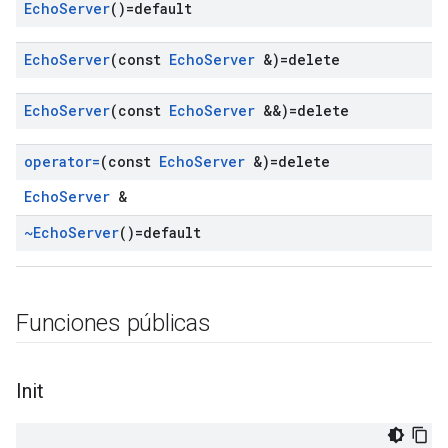
Echo
Server
()=default
Echo
Server
(const
Echo
Server
&)=delete
Echo
Server
(const
Echo
Server
&&)=delete
operator=
(const
Echo
Server
&)=delete
EchoServer
&
~Echo
Server
()=default
Funciones públicas
Init