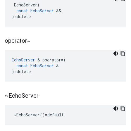
EchoServer
(
const
EchoServer
&&
)
=
delete
operator=
EchoServer
&
operator
=
(
const
EchoServer
&
)
=
delete
~Echo
Server
 ~EchoServer()=default