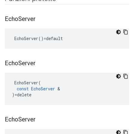
Echo
Server
 EchoServer()=default
Echo
Server
EchoServer
(
const
EchoServer
&
)
=
delete
Echo
Server