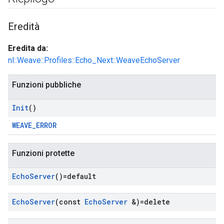
Eredità
Eredita da:
nl::Weave::Profiles::Echo_Next::WeaveEchoServer
Funzioni pubbliche
Init
()
WEAVE_ERROR
Funzioni protette
Echo
Server
()=default
Echo
Server
(const
Echo
Server
&)=delete