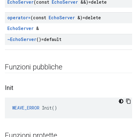
Echo
Server
(const
Echo
Server
&&)=delete
operator=
(const
Echo
Server
&)=delete
EchoServer
&
~Echo
Server
()=default
Funzioni pubbliche
Init
WEAVE_ERROR
 Init()
Funzioni protette