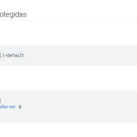
otegidas
()=default
(
oServer
&