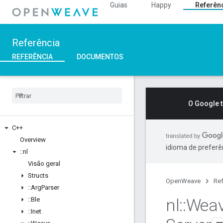
Guias
Happy
Referên
Referência
REFERÊNCIA
DOCUMENTOS
O Google 
C++
Overview
idioma de preferê
::
nl
Visão geral
Structs
OpenWeave
Ref
::
Arg
Parser
nl
::
Wea
::
Ble
::
Inet