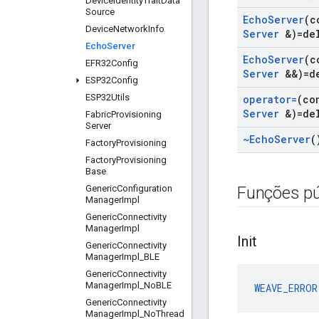
Device
Identity
Trait
Data
Source
Echo
Server
(c
Device
Network
Info
Server
&)=de
Echo
Server
Echo
Server
(c
EFR32Config
Server
&&)=d
ESP32Config
ESP32Utils
operator=
(co
Server
&)=de
Fabric
Provisioning
Server
~Echo
Server
(
Factory
Provisioning
Factory
Provisioning
Base
Generic
Configuration
Funções pú
Manager
Impl
Generic
Connectivity
Manager
Impl
Init
Generic
Connectivity
Manager
Impl
_
BLE
Generic
Connectivity
Manager
Impl
_
No
BLE
WEAVE_ERROR
Generic
Connectivity
Manager
Impl
_
No
Thread