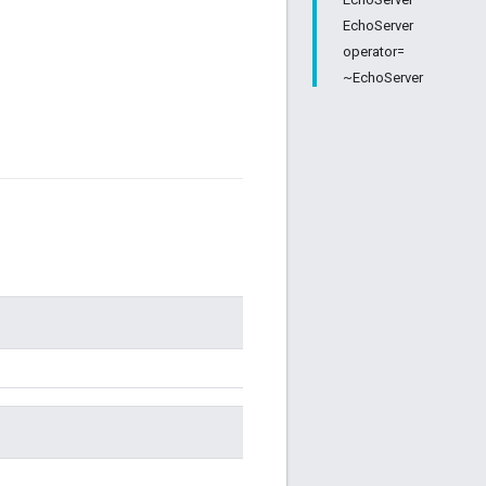
EchoServer
operator=
~EchoServer