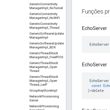
Generic
Connectivity
Manager
Impl
_
No
Tunnel
Funções pr
Generic
Connectivity
Manager
Impl
_
No
Wi
Fi
Generic
Connectivity
Echo
Server
Manager
Impl
_
Thread
Generic
Software
Update
Manager
Impl
Generic
Software
Update
 EchoServer
Manager
Impl
_
BDX
Generic
Thread
Stack
Manager
Impl
_
Free
RTOS
Generic
Thread
Stack
Echo
Server
Manager
Impl
_
Open
Thread
Generic
Thread
Stack
EchoServer
Manager
Impl
_
Open
Thread
_
Lw
IP
const
Ech
)
=
delete
Group
Key
Store
Impl
Network
Provisioning
Server
Network
Provisioning