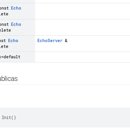
onst
Echo
lete
onst
Echo
elete
nst
Echo
EchoServer
&
lete
)=default
blicas
 Init()