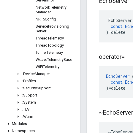
Echo
Server
Server
Impl
Network
Telemetry
Manager
NRF5Config
EchoServer
const
Ech
Service
Provisioning
Server
)
=
delete
Thread
Telemetry
Thread
Topology
Tunnel
Telemetry
operator=
Weave
Telemetry
Base
Wi
Fi
Telemetry
::
Device
Manager
EchoServer
::
Profiles
const
Ech
)
=
delete
::
Security
Support
::
Support
::
System
::
TLV
~Echo
Serve
::
Warm
Modules
Namespaces
 ~EchoServe