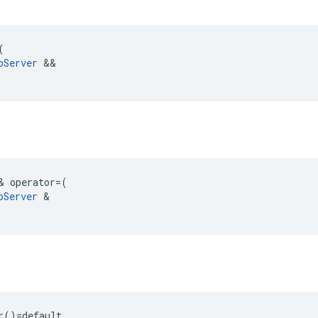
(
oServer
&&
&
operator
=
(
oServer
&
r
r()=default