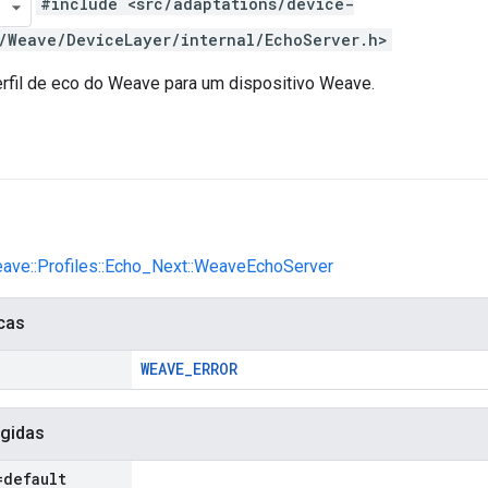
#include <src/adaptations/device-
/Weave/DeviceLayer/internal/EchoServer.h>
rfil de eco do Weave para um dispositivo Weave.
eave::Profiles::Echo_Next::WeaveEchoServer
cas
WEAVE_ERROR
gidas
=default