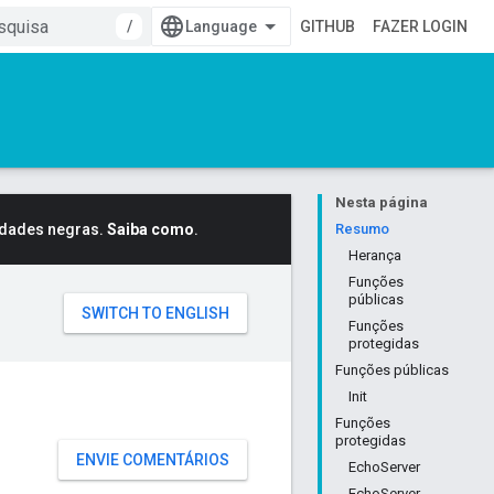
/
GITHUB
FAZER LOGIN
Nesta página
idades negras.
Saiba como
.
Resumo
Herança
Funções
públicas
Funções
protegidas
Funções públicas
Init
Funções
protegidas
ENVIE COMENTÁRIOS
EchoServer
EchoServer