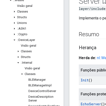
Server
::
Weave
Visão geral
layer/include
Classes
Structs
Implementa o pe
Unions
::
ASN1
Resumo
::
Crypto
::
Device
Layer
Visão geral
Herança
Classes
Structs
Herda de:
nl::W
::
Internal
Visão geral
Funções públi
Classes
BLEManager
Init
()
BLEManager
Impl
Device
Control
Server
Funções prote
Device
Description
Server
Echo
Server
()