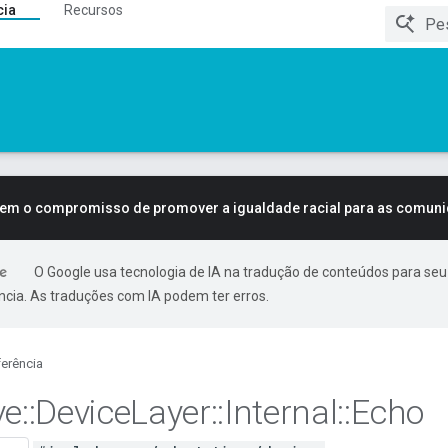
cia
Recursos
tem o compromisso de promover a igualdade racial para as comun
O Google usa tecnologia de IA na tradução de conteúdos para seu
ncia. As traduções com IA podem ter erros.
erência
ve
::
Device
Layer
::
Internal
::
Echo