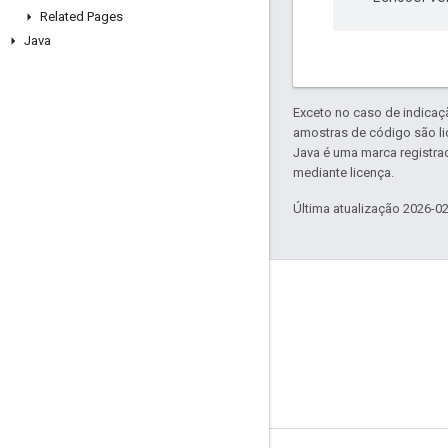
Related Pages
Java
Exceto no caso de indicaç
amostras de código são l
Java é uma marca registra
mediante licença.
Última atualização 2026-0
GitHub
OpenWeave
Happy
OpenThread