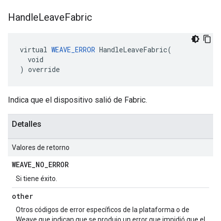
Handle
Leave
Fabric
virtual 
WEAVE_ERROR
 HandleLeaveFabric(

  void

) override
Indica que el dispositivo salió de Fabric.
Detalles
Valores de retorno
WEAVE
_
NO
_
ERROR
Si tiene éxito.
other
Otros códigos de error específicos de la plataforma o de
Weave que indican que se produjo un error que impidió que el