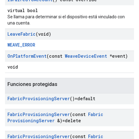
virtual bool
Se llama para determinar si el dispositivo está vinculado con
una cuenta.
Leave
Fabric
(void)
WEAVE_ERROR
On
Platform
Event
(const
Weave
Device
Event
*event)
void
Funciones protegidas
Fabric
Provisioning
Server
()=default
Fabric
Provisioning
Server
(const
Fabric
Provisioning
Server
&)=delete
Fabric
Provisioning
Server
(const
Fabric