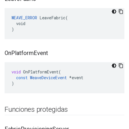
WEAVE_ERROR
 LeaveFabric(

  void

)
On
Platform
Event
void
OnPlatformEvent
(
const
WeaveDeviceEvent
*
event
)
Funciones protegidas