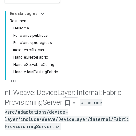
En esta página
Resumen
Herencia
Funciones públicas
Funciones protegidas
Funciones públicas
HandleCreateFabric
HandleGetFabricConfig
HandleJoinExistingFabric
nl
::
Weave
::
Device
Layer
::
Internal
::
Fabric
Provisioning
Server
#include
<src/adaptations/device-
layer/include/Weave/DeviceLayer/internal/Fabric
ProvisioningServer.h>