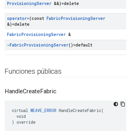
Provisioning
Server
&&)=delete
operator=
(const
Fabric
Provisioning
Server
&)=delete
FabricProvisioningServer
&
~Fabric
Provisioning
Server
()=default
Funciones públicas
Handle
Create
Fabric
virtual 
WEAVE_ERROR
 HandleCreateFabric(

  void

) override