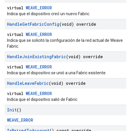
virtual
WEAVE_ERROR
Indica que el dispositivo creó un nuevo Fabric.
Handle
Get
Fabric
Config
(void) override
virtual
WEAVE_ERROR
Indica que se solicitó la configuración de la red actual de Weave
Fabric.
Handle
Join
Existing
Fabric
(void) override
virtual
WEAVE_ERROR
Indica que el dispositivo se unió a una Fabric existente.
Handle
Leave
Fabric
(void) override
virtual
WEAVE_ERROR
Indica que el dispositivo salió de Fabric.
Init
()
WEAVE_ERROR
Is
Paired
To
Account
() const override