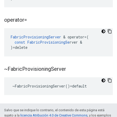
operator=
FabricProvisioningServer
&
operator
=
(
co
nst
FabricProvisioningSe
rver
&
)
=
delete
~Fabric
Provisioning
Server
 ~FabricProvisioningServer()=default
Salvo que se indique lo contrario, el contenido de esta página está
sujeto a la
licencia Atribución 4.0 de Creative Commons
, y los ejemplos