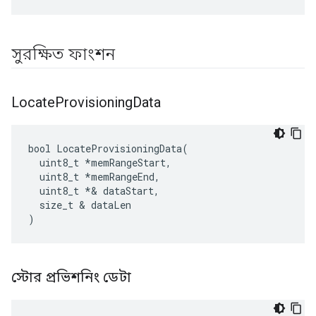
সুরক্ষিত ফাংশন
Locate
Provisioning
Data
bool LocateProvisioningData(

  uint8_t *memRangeStart,

  uint8_t 
*memRangeEnd,
  uint8_t *
& dataStart,

  size_t & dataLen

)
স্টোর প্রভিশনিং ডেটা