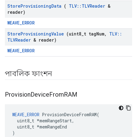
Store
Provisioning
Data
(
TLV
::
TLVReader
&
reader)
WEAVE_ERROR
Store
Provisioning
Value
(uint8
_
t tag
Num
,
TLV
::
TLVReader
& reader)
WEAVE_ERROR
পাবলিক ফাংশন
Provision
Device
From
RAM
WEAVE_ERROR
 ProvisionDeviceFromRAM(

  uint8_t *memRangeStart,

  uint8_t *memRangeEnd

)