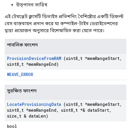
উত্পাদন তারিখ
এই টেমপ্লেট ক্লাসটি ডিভাইস প্রভিশনিং বৈশিষ্ট্যের একটি ডিফল্ট
বেস বাস্তবায়ন প্রদান করে যা কম্পাইল-টাইম ডেরাইভেশনের
দ্বারা প্রয়োজন অনুসারে বিশেষায়িত করা যেতে পারে।
পাবলিক ফাংশন
Provision
Device
From
RAM
(uint8
_
t *mem
Range
Start
,
uint8
_
t *mem
Range
End)
WEAVE_ERROR
সুরক্ষিত ফাংশন
Locate
Provisioning
Data
(uint8
_
t *mem
Range
Start
,
uint8
_
t *mem
Range
End
,
uint8
_
t *& data
Start
,
size
_
t & data
Len)
bool