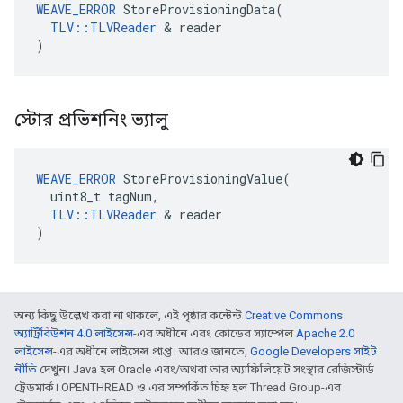
WEAVE_ERROR
 StoreProvisioningData(

TLV::TLVReader
 & reader

)
স্টোর প্রভিশনিং ভ্যালু
WEAVE_ERROR
 StoreProvisioningValue(

  uint8_t tagNum,

TLV::TLVReader
 & reader

)
অন্য কিছু উল্লেখ করা না থাকলে, এই পৃষ্ঠার কন্টেন্ট
Creative Commons
অ্যাট্রিবিউশন 4.0 লাইসেন্স
-এর অধীনে এবং কোডের স্যাম্পেল
Apache 2.0
লাইসেন্স
-এর অধীনে লাইসেন্স প্রাপ্ত। আরও জানতে,
Google Developers সাইট
নীতি
দেখুন। Java হল Oracle এবং/অথবা তার অ্যাফিলিয়েট সংস্থার রেজিস্টার্ড
ট্রেডমার্ক। OPENTHREAD ও এর সম্পর্কিত চিহ্ন হল Thread Group-এর