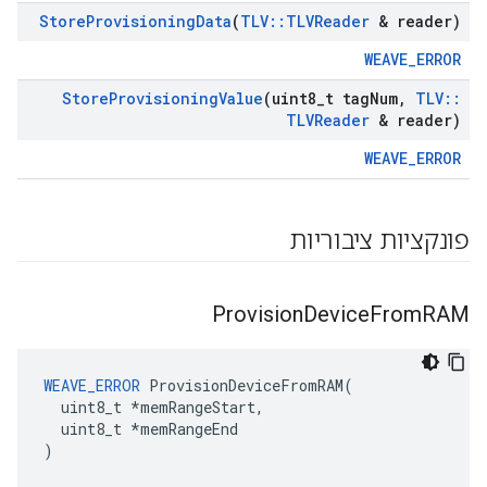
Store
Provisioning
Data
(
TLV
::
TLVReader
& reader)
WEAVE_ERROR
Store
Provisioning
Value
(uint8
_
t tag
Num
,
TLV
::
TLVReader
& reader)
WEAVE_ERROR
פונקציות ציבוריות
Provision
Device
From
RAM
WEAVE_ERROR
 ProvisionDeviceFromRAM(

  uint8_t *memRangeStart,

  uint8_t *memRangeEnd

)