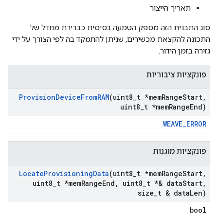
תאריך הייצור
סוג התבנית הזה מספק הטמעה בסיסית כברירת מחדל של
התכונה להקצאת מכשירים, שניתן להתמקד בה לפי הצורך על ידי
גזירה בזמן הידור.
פונקציות ציבוריות
Provision
Device
From
RAM
(uint8
_
t *mem
Range
Start
,
uint8
_
t *mem
Range
End)
WEAVE_ERROR
פונקציות מוגנות
Locate
Provisioning
Data
(uint8
_
t *mem
Range
Start
,
uint8
_
t *mem
Range
End
,
uint8
_
t *& data
Start
,
size
_
t & data
Len)
bool