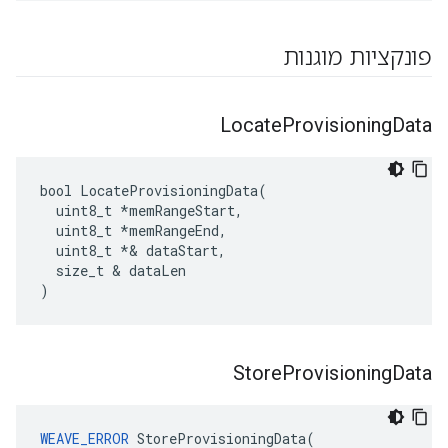
פונקציות מוגנות
Locate
Provisioning
Data
bool LocateProvisioningData(

  uint8_t *memRangeStart,

  uint8_t 
*memRangeEnd,
  uint8_t *
& dataStart,

  size_t & dataLen

)
Store
Provisioning
Data
WEAVE_ERROR
 StoreProvisioningData(
