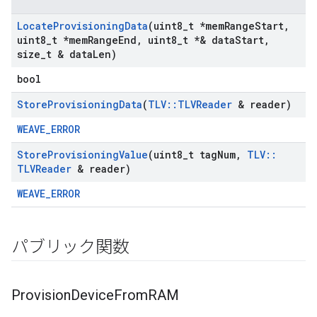
Locate
Provisioning
Data
(uint8
_
t *mem
Range
Start
,
uint8
_
t *mem
Range
End
,
uint8
_
t *& data
Start
,
size
_
t & data
Len)
bool
Store
Provisioning
Data
(
TLV
::
TLVReader
& reader)
WEAVE_ERROR
Store
Provisioning
Value
(uint8
_
t tag
Num
,
TLV
::
TLVReader
& reader)
WEAVE_ERROR
パブリック関数
Provision
Device
From
RAM