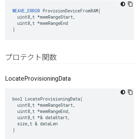
WEAVE_ERROR
 ProvisionDeviceFromRAM(

  uint8_t *memRangeStart,

  uint8_t *memRangeEnd

)
プロテクト関数
Locate
Provisioning
Data
bool LocateProvisioningData(

  uint8_t *memRangeStart,

  uint8_t 
*memRangeEnd,
  uint8_t *
& dataStart,

  size_t & dataLen

)