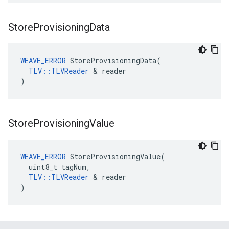
Store
Provisioning
Data
WEAVE_ERROR
 StoreProvisioningData(

TLV::TLVReader
 & reader

)
Store
Provisioning
Value
WEAVE_ERROR
 StoreProvisioningValue(

  uint8_t tagNum,

TLV::TLVReader
 & reader

)