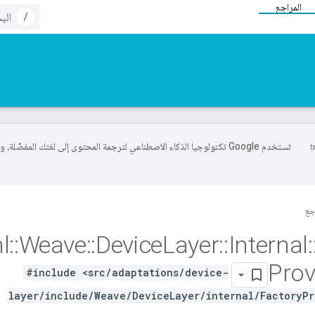
المراجع
/
تستخدم Google تكنولوجيا الذكاء الاصطناعي لترجمة المحتوى إلى لغتك المفضّلة، 
جع
l
::
Weave
::
Device
Layer
::
Internal
:
Prov
#include <src/adaptations/device-
layer/include/Weave/DeviceLayer/internal/FactoryPr