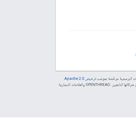
مات البرمجية مرخّصة بموجب
ترخيص Apache 2.0‏
.
. إنّ Java هي علامة تجارية مسجَّلة لشركة Oracle و/أو شركائها التابعين. ‫OPENTHREAD والعلامات التجارية