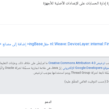
زة إدارة الحسابات على الإعدادات الأصلية للأجهزة
nl::Weave::DeviceLayer::internal::F حقلingBase< إضافة إلى مصانع >
جب
ترخيص Creative Commons Attribution 4.0‏
ما لم يُنصّ على خلاف ذلك، وعيّنات التعلي
Goog الإلكتروني
 ويتم استخدامها بموجب ترخيص.
الدعم