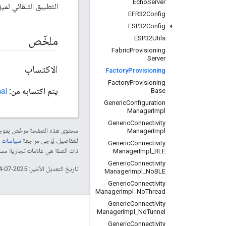
Echo
Server
التطبيق التلقائي لمي
EFR32Config
ESP32Config
ملخّص
ESP32Utils
Fabric
Provisioning
Server
الاكتساب
Factory
Provisioning
Factory
Provisioning
يتم اكتسابه من:
inal
Base
Generic
Configuration
Manager
Impl
Generic
Connectivity
محتوى هذه الصفحة مرخّص بمو
Manager
Impl
للتفاصيل، يُرجى مراجعة
سياسات موقع le Developers
Generic
Connectivity
ذات الصلة هي علامات تجارية مسجّلة تابعة لشركة Thread Group
Manager
Impl
_
BLE
Generic
Connectivity
تاريخ التعديل الأخير: 2025-07-24 (حسب التوقيت العالمي المتفَّق عليه)
Manager
Impl
_
No
BLE
Generic
Connectivity
Manager
Impl
_
No
Thread
Generic
Connectivity
GitHub
Manager
Impl
_
No
Tunnel
Generic
Connectivity