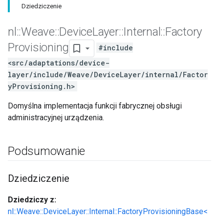
Dziedziczenie
nl
::
Weave
::
Device
Layer
::
Internal
::
Factory
Provisioning
#include
<src/adaptations/device-
layer/include/Weave/DeviceLayer/internal/Factor
yProvisioning.h>
Domyślna implementacja funkcji fabrycznej obsługi
administracyjnej urządzenia.
Podsumowanie
Dziedziczenie
Dziedziczy z:
nl::Weave::DeviceLayer::Internal::FactoryProvisioningBase<