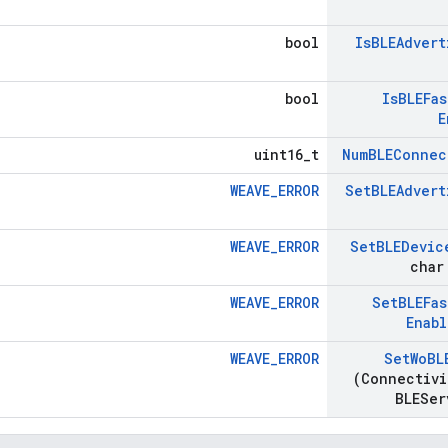
bool
Is
BLEAdvert
bool
Is
BLEFas
E
uint16_t
Num
BLEConnec
WEAVE_ERROR
Set
BLEAdvert
WEAVE_ERROR
Set
BLEDevic
char
WEAVE_ERROR
Set
BLEFas
Enab
WEAVE_ERROR
Set
Wo
BL
(Connectivi
BLESer