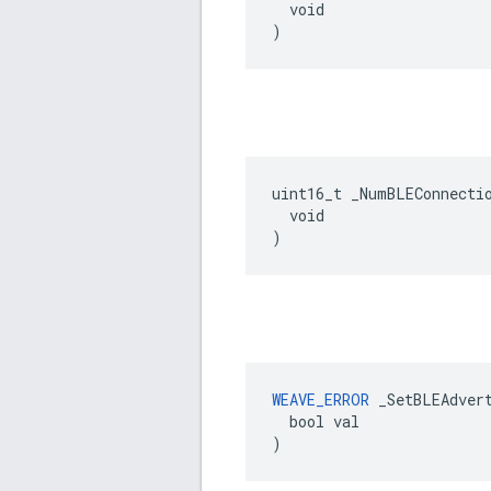
  void

)
uint16_t _NumBLEConnectio
  void

)
WEAVE_ERROR
 _SetBLEAdvert
  bool val

)