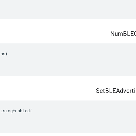
Num
BLEC
ns(

Set
BLEAdverti
isingEnabled(
