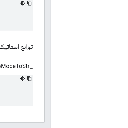
توابع استاتی
e
Mode
To
Str
_