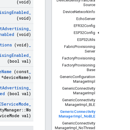
Device
Identity
Trait
Data
(void)
Source
Device
Network
Info
ising
Enabled
_
(void)
Echo
Server
EFR32Config
t
Advertising
_
ESP32Config
nabled
(void)
ESP32Utils
tions
(void)
_
Fabric
Provisioning
Server
ising
Enabled
_
Factory
Provisioning
(bool val)
Factory
Provisioning
Base
e
Name
(const
_
Generic
Configuration
 *device
Name)
Manager
Impl
t
Advertising
_
Generic
Connectivity
Manager
Impl
led
(bool val)
Generic
Connectivity
EService
Mode
_
Manager
Impl
_
BLE
ty
Manager
::
Wo
Generic
Connectivity
vice
Mode val)
Manager
Impl
_
No
BLE
Generic
Connectivity
Manager
Impl
_
No
Thread