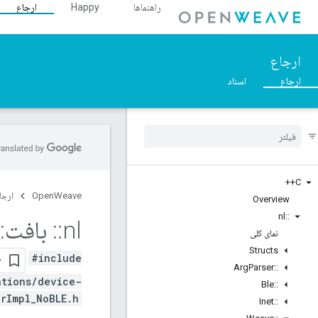
راهنماها
Happy
ارجاع
ارجاع
ارجاع
اسناد
C++
OpenWeave
ارجا
Overview
nl
::
nl
::
بافت
::
نمای کلی
Structs
#include
Arg
Parser
::
ations/device-
Ble
::
Impl_NoBLE.h>
Inet
::