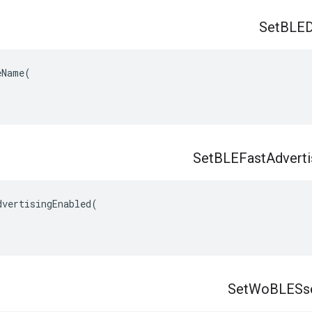
Set
BLED
eName
(
Set
BLEFast
Adverti
vertisingEnabled(

Set
Wo
BLESs