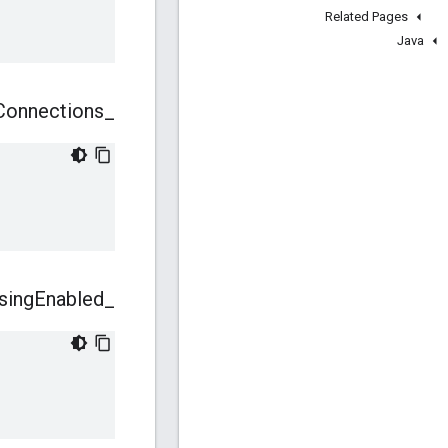
Related Pages
Java
onnections
_
sing
Enabled
_