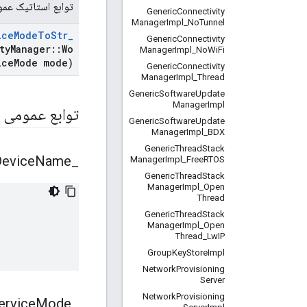
توابع استاتیک عم
Generic
Connectivity
Manager
Impl
_
No
Tunnel
ice
Mode
To
Str
_
Generic
Connectivity
ty
Manager
::
Wo
Manager
Impl
_
No
Wi
Fi
ice
Mode mode)
Generic
Connectivity
Manager
Impl
_
Thread
Generic
Software
Update
Manager
Impl
توابع عمومی
Generic
Software
Update
Manager
Impl
_
BDX
Generic
Thread
Stack
evice
Name
_
Manager
Impl
_
Free
RTOS
Generic
Thread
Stack
Manager
Impl
_
Open
Thread
Generic
Thread
Stack
Manager
Impl
_
Open
Thread
_
Lw
IP
Group
Key
Store
Impl
Network
Provisioning
Server
Network
Provisioning
rvice
Mode
_