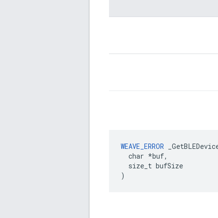
WEAVE_ERROR
 _GetBLEDevice
  char *buf,

  size_t bufSize

)