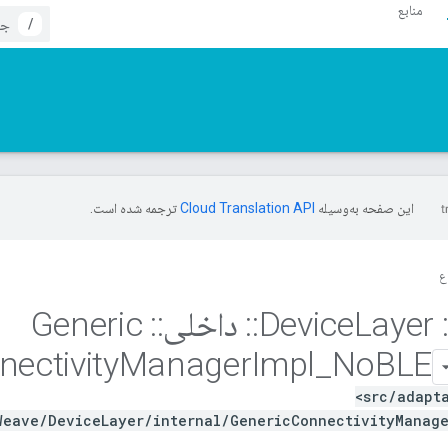
منابع
/
این صفحه به‌وسیله
ترجمه شده است.
ع
Device
Layer
::
داخلی
::
Generic
ectivity
Manager
Impl
_
No
BLE
<src/adapt
Weave/DeviceLayer/internal/GenericConnectivityManager