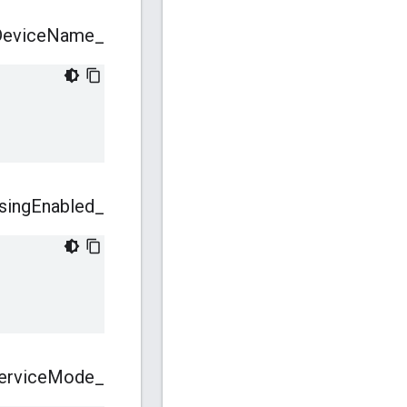
evice
Name
_
sing
Enabled
_
ervice
Mode
_