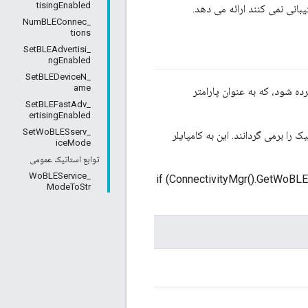
tisingEnabled
_NumBLEConnec
tions
_SetBLEAdvertisi
ngEnabled
_SetBLEDeviceN
ame
ده شود، که به عنوان پارامتر
_SetBLEFastAdv
ertisingEnabled
_SetWoBLESserv
ا برمی گردانند. این به کامپایلر
iceMode
توابع استاتیک عمومی
_WoBLEService
``` if (ConnectivityMgr().Get
ModeToStr