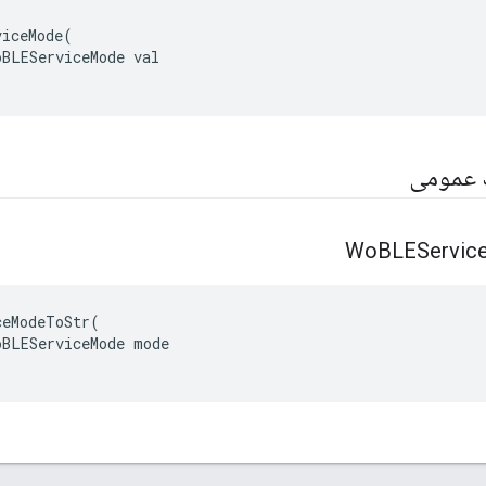
iceMode(

BLEServiceMode val

ک عمومی
Wo
BLEServic
ceModeToStr
(
oBLEServiceMode
mode