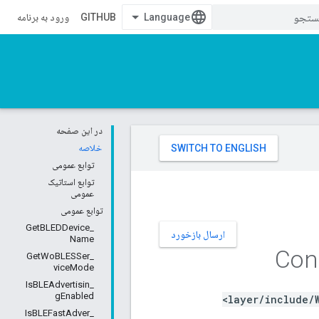
GITHUB
ورود به برنامه
در این صفحه
خلاصه
توابع عمومی
توابع استاتیک
عمومی
توابع عمومی
_GetBLEDDevice
ارسال بازخورد
Name
Conn
_GetWoBLESSer
viceMode
_IsBLEAdvertisin
gEnabled
layer/include/
_IsBLEFastAdver