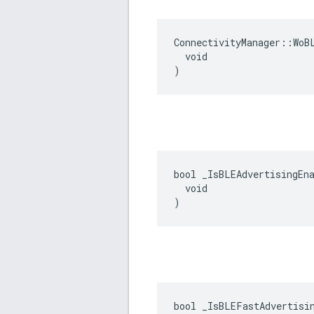
ConnectivityManager::WoBL
  void

)
bool _IsBLEAdvertisingEna
  void

)
bool _IsBLEFastAdvertisin