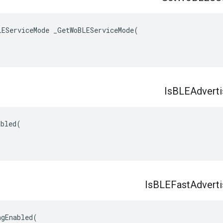
EServiceMode _GetWoBLEServiceMode(

Is
BLEAdverti
bled(

Is
BLEFast
Adverti
gEnabled(
