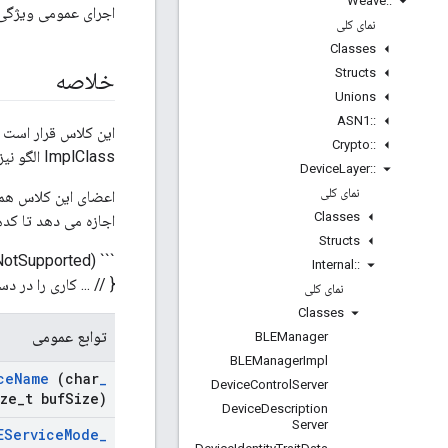
Weave
::
اجرای عمومی ویژگی
نمای کلی
Classes
Structs
خلاصه
Unions
ASN1
::
این کلاس قرار است
Crypto
::
ImplClass الگو نیز ظاهر می شود.
Device
Layer
::
نمای کلی
اعضای این کلاس همه 
Classes
اجازه می دهد تا کدهای مرده را بد
Structs
NotSupported)
Internal
::
{ // ... کاری را در دستگاه هایی که از WoBLE پ
نمای کلی
Classes
توابع عمومی
BLEManager
BLEManager
Impl
ce
Name
(char
_
Device
Control
Server
ze
_
t buf
Size)
Device
Description
Server
EService
Mode
_