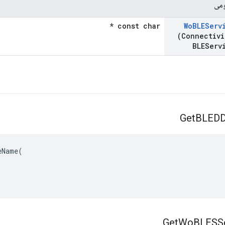
ومی
const char *
Wo
BLEServ
(Connectivi
BLEServ
Get
BLEDD
Name(

Get
Wo
BLESSe