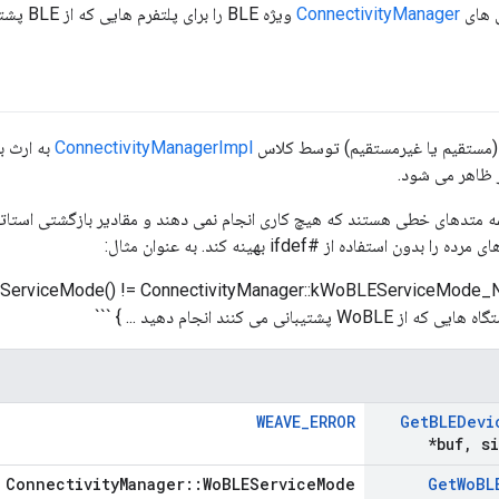
 های
ConnectivityManager
ویژه BLE را برای پلتفرم هایی که از BLE پشتیبانی نمی کنند ارائه می دهد.
 (مستقیم یا غیرمستقیم) توسط کلاس
ConnectivityManagerImpl
به ارث بر
متدهای خطی هستند که هیچ کاری انجام نمی دهند و مقادیر بازگشتی استاتیک ر
ون استفاده از #ifdef بهینه کند. به عنوان مثال:
WoBLEServiceMode() != ConnectivityManager::kWoBLEServiceMode_
شتیبانی می کنند انجام دهید ... } ```
WEAVE_ERROR
Get
BLEDevi
*buf
,
si
ConnectivityManager::WoBLEServiceMode
Get
Wo
BL