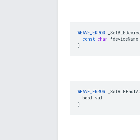
WEAVE_ERROR
_SetBLEDevic
const
char
*
deviceName
)
WEAVE_ERROR
 _SetBLEFastAd
  bool val

)