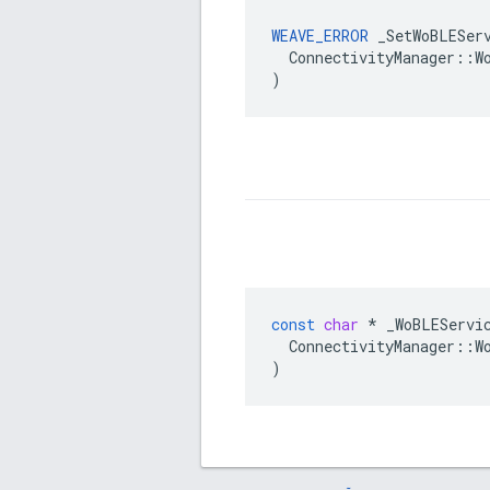
WEAVE_ERROR
 _SetWoBLEServ
  ConnectivityManager::Wo
)
const
char
*
_WoBLEServi
ConnectivityManager
::
W
)