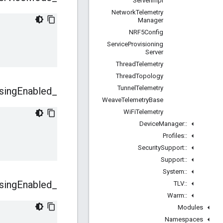
Server
Impl
Network
Telemetry
Manager
NRF5Config
Service
Provisioning
Server
Thread
Telemetry
Thread
Topology
Tunnel
Telemetry
sing
Enabled
_
Weave
Telemetry
Base
Wi
Fi
Telemetry
Device
Manager
::
Profiles
::
Security
Support
::
Support
::
System
::
sing
Enabled
_
TLV
::
Warm
::
Modules
Namespaces