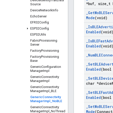
Device
Identity
Trait
Data
*buf
,
size
_
t 
Source
Device
Network
Info
_
Get
Wo
BLESer
Echo
Server
Mode
(void)
EFR32Config
_
Is
BLEAdvert
ESP32Config
Enabled
(void
ESP32Utils
Fabric
Provisioning
_
Is
BLEFast
Adv
Server
Enabled
(void
Factory
Provisioning
_
Num
BLEConne
Factory
Provisioning
Base
_
Set
BLEAdver
Generic
Configuration
Enabled
(bool
Manager
Impl
Generic
Connectivity
_
Set
BLEDevic
Manager
Impl
char *device
Generic
Connectivity
Manager
Impl
_
BLE
_
Set
BLEFast
A
Generic
Connectivity
Enabled
(bool
Manager
Impl
_
No
BLE
_
Set
Wo
BLESer
Generic
Connectivity
Manager
Impl
_
No
Thread
Mode
(Connect