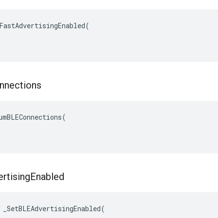
FastAdvertisingEnabled(

nnections
umBLEConnections(

rtising
Enabled
 _SetBLEAdvertisingEnabled(
