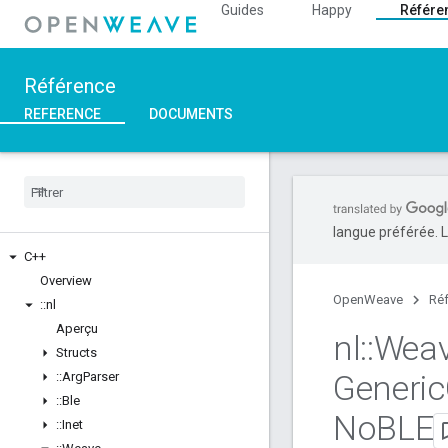
Guides
Happy
Référe
Référence
REFERENCE
DOCUMENTS
langue préférée. L
C++
Overview
OpenWeave
Ré
::
nl
Aperçu
nl
::
Wea
Structs
Generic
::
Arg
Parser
::
Ble
No
BLE
::
Inet