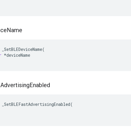
ice
Name
_SetBLEDeviceName
(
r
*
deviceName
t
Advertising
Enabled
 _SetBLEFastAdvertisingEnabled(
