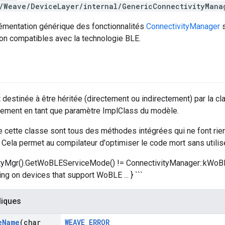
/Weave/DeviceLayer/internal/GenericConnectivityMana
lémentation générique des fonctionnalités
ConnectivityManager
s
on compatibles avec la technologie BLE.
 destinée à être héritée (directement ou indirectement) par la c
alement en tant que paramètre ImplClass du modèle.
cette classe sont tous des méthodes intégrées qui ne font rien
. Cela permet au compilateur d'optimiser le code mort sans utilis
ivityMgr().GetWoBLEServiceMode() != ConnectivityManager::k
hing on devices that support WoBLE ... } ```
liques
e
Name
(char
WEAVE_ERROR