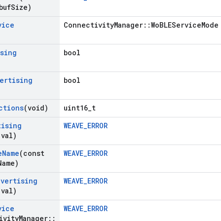
buf
Size)
vice
ConnectivityManager::WoBLEServiceMode
ising
bool
)
ertising
bool
)
ctions
(void)
uint16_t
tising
WEAVE_ERROR
 val)
e
Name
(const
WEAVE_ERROR
Name)
dvertising
WEAVE_ERROR
 val)
vice
WEAVE_ERROR
ivity
Manager
::