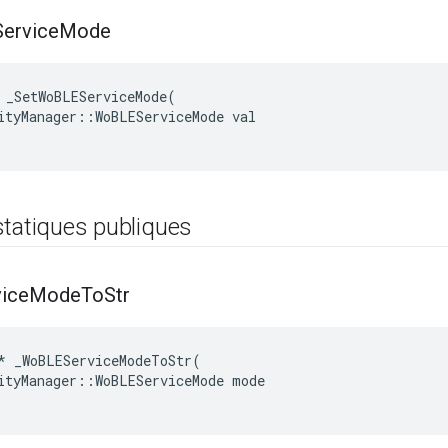
ervice
Mode
 _SetWoBLEServiceMode(

ityManager::WoBLEServiceMode val

statiques publiques
ice
Mode
To
Str
*
_WoBLEServiceModeToStr
(
ityManager
::
WoBLEServiceMode
mode