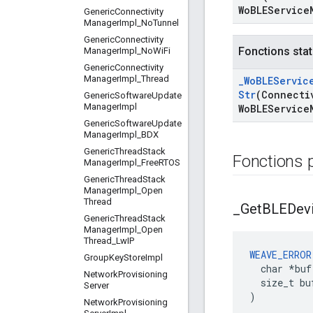
Wo
BLEService
Generic
Connectivity
Manager
Impl
_
No
Tunnel
Generic
Connectivity
Fonctions stat
Manager
Impl
_
No
Wi
Fi
Generic
Connectivity
Manager
Impl
_
Thread
_
Wo
BLEServic
Str
(Connecti
Generic
Software
Update
Manager
Impl
Wo
BLEService
Generic
Software
Update
Manager
Impl
_
BDX
Generic
Thread
Stack
Fonctions 
Manager
Impl
_
Free
RTOS
Generic
Thread
Stack
Manager
Impl
_
Open
Thread
_
Get
BLEDev
Generic
Thread
Stack
Manager
Impl
_
Open
Thread
_
Lw
IP
WEAVE_ERROR
Group
Key
Store
Impl
  char *buf,
Network
Provisioning
  size_t buf
Server
)
Network
Provisioning