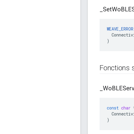
_
Set
Wo
BLES
WEAVE_ERROR
  Connectiv
)
Fonctions 
_
Wo
BLEServ
const
char
Connectiv
)