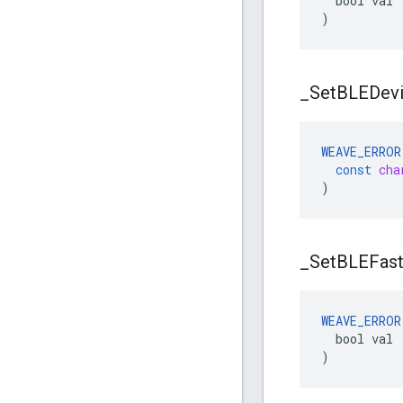
  bool val

)
_
Set
BLEDev
WEAVE_ERROR
const
cha
)
_
Set
BLEFas
WEAVE_ERROR
  bool val

)