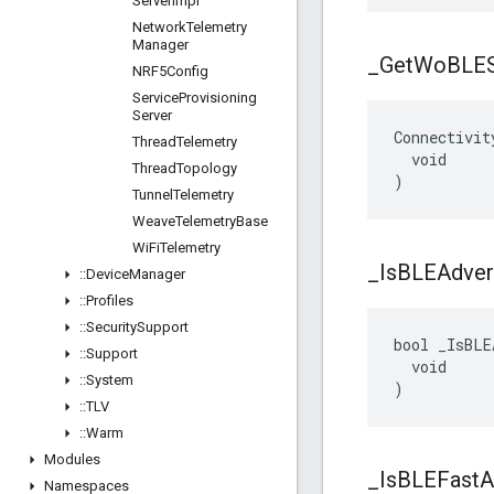
Server
Impl
Network
Telemetry
Manager
_
Get
Wo
BLES
NRF5Config
Service
Provisioning
Server
Connectivit
Thread
Telemetry
  void

Thread
Topology
)
Tunnel
Telemetry
Weave
Telemetry
Base
Wi
Fi
Telemetry
_
Is
BLEAdvert
::
Device
Manager
::
Profiles
::
Security
Support
bool _IsBLE
::
Support
  void

::
System
)
::
TLV
::
Warm
Modules
_
Is
BLEFast
A
Namespaces