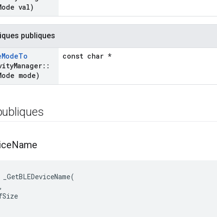
Mode val)
iques publiques
e
Mode
To
const char *
vity
Manager
::
Mode mode)
publiques
ice
Name
 _GetBLEDeviceName(



Size
