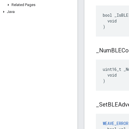
Related Pages
Java
bool _IsBLE
  void

)
_
Num
BLECo
uint16_t _N
  void

)
_
Set
BLEAdve
WEAVE_ERROR