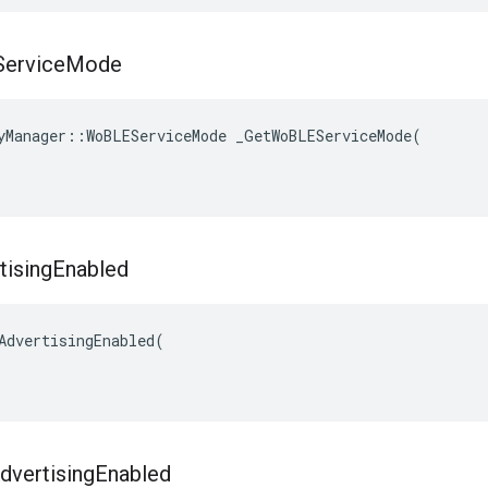
ervice
Mode
yManager::WoBLEServiceMode _GetWoBLEServiceMode(

ising
Enabled
AdvertisingEnabled(

dvertising
Enabled