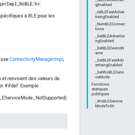
gerImpl_NoBLE.h>
gEnabled
_IsBLEFastAdver
pécifiques à BLE pour les
tisingEnabled
_NumBLEConnec
tions
_SetBLEAdvertisi
ngEnabled
_SetBLEDeviceN
ame
lasse
ConnectivityManagerImpl
,
_SetBLEFastAdv
ertisingEnabled
_SetWoBLEServi
ceMode
 et renvoient des valeurs de
Fonctions
er #ifdef. Exemple :
statiques
publiques
WoBLEServiceMode_NotSupported)
_WoBLEService
ModeToStr