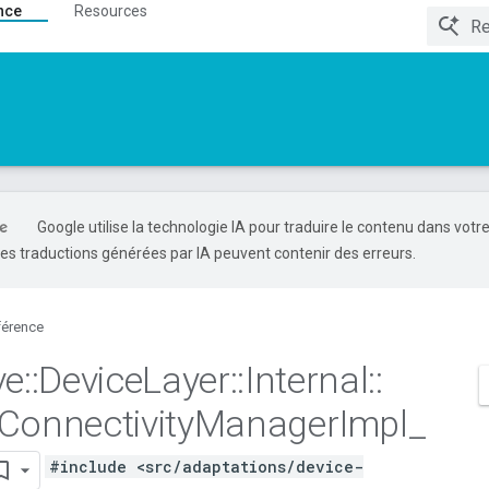
nce
Resources
Google utilise la technologie IA pour traduire le contenu dans votr
es traductions générées par IA peuvent contenir des erreurs.
férence
ve
::
Device
Layer
::
Internal
::
Connectivity
Manager
Impl
_
#include <src/adaptations/device-