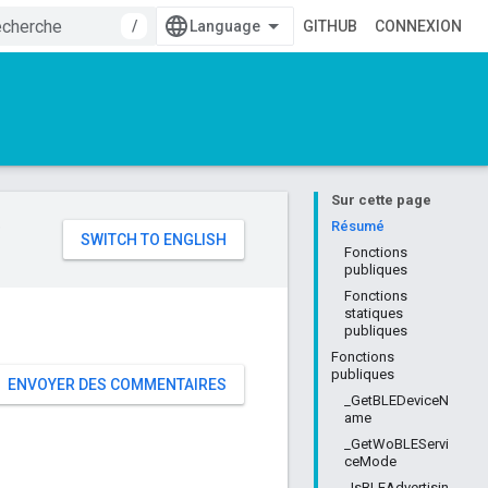
/
GITHUB
CONNEXION
Sur cette page
e
Résumé
Fonctions
publiques
Fonctions
statiques
publiques
Fonctions
publiques
ENVOYER DES COMMENTAIRES
_GetBLEDeviceN
ame
_GetWoBLEServi
ceMode
_IsBLEAdvertisin