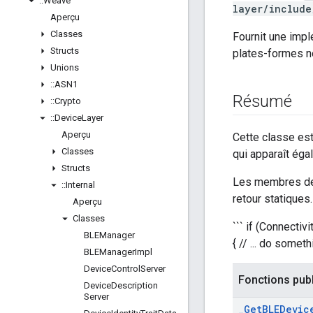
::
Weave
layer/include
Aperçu
Classes
Fournit une imp
Structs
plates-formes n
Unions
::
ASN1
Résumé
::
Crypto
::
Device
Layer
Aperçu
Cette classe est
Classes
qui apparaît ég
Structs
Les membres de 
::
Internal
retour statiques
Aperçu
Classes
``` if (Connect
BLEManager
{ // ... do somet
BLEManager
Impl
Device
Control
Server
Fonctions pub
Device
Description
Server
_
Get
BLEDevic