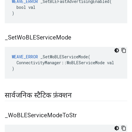
WEAVE_ERROR
 _SetBLEFastAdvertisingEnabled(

  bool val

)
_
Set
Wo
BLEService
Mode
WEAVE_ERROR
 _SetWoBLEServiceMode(

  ConnectivityManager::WoBLEServiceMode val

)
सार्वजनिक स्टैटिक फ़ंक्शन
_
Wo
BLEService
Mode
To
Str