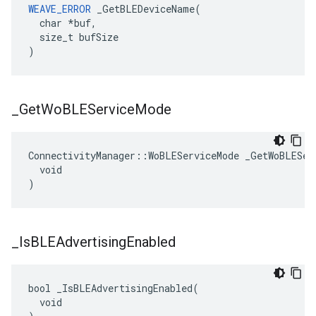
WEAVE_ERROR
 _GetBLEDeviceName(

  char *buf,

  size_t bufSize

)
_
Get
Wo
BLEService
Mode
ConnectivityManager::WoBLEServiceMode _GetWoBLEServ
  void

)
_
Is
BLEAdvertising
Enabled
bool _IsBLEAdvertisingEnabled(

  void
