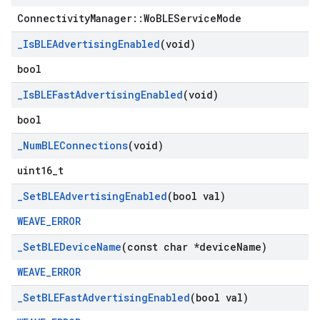
ConnectivityManager::WoBLEServiceMode
_
Is
BLEAdvertising
Enabled
(void)
bool
_
Is
BLEFast
Advertising
Enabled
(void)
bool
_
Num
BLEConnections
(void)
uint16_t
_
Set
BLEAdvertising
Enabled
(bool val)
WEAVE_ERROR
_
Set
BLEDevice
Name
(const char *device
Name)
WEAVE_ERROR
_
Set
BLEFast
Advertising
Enabled
(bool val)