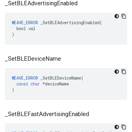
_
Set
BLEAdvertising
Enabled
WEAVE_ERROR
 _SetBLEAdvertisingEnabled(

  bool val

)
_
Set
BLEDevice
Name
WEAVE_ERROR
_SetBLEDeviceName
(
const
char
*
deviceName
)
_
Set
BLEFast
Advertising
Enabled