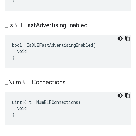
)
_
Is
BLEFast
Advertising
Enabled
bool _IsBLEFastAdvertisingEnabled(

  void

)
_
Num
BLEConnections
uint16_t _NumBLEConnections(

  void

)