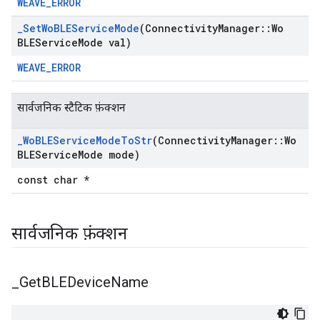
WEAVE_ERROR
_
Set
Wo
BLEService
Mode
(Connectivity
Manager
::
Wo
BLEService
Mode val)
WEAVE_ERROR
सार्वजनिक स्टैटिक फ़ंक्शन
_
Wo
BLEService
Mode
To
Str
(Connectivity
Manager
::
Wo
BLEService
Mode mode)
const char *
सार्वजनिक फ़ंक्शन
_
Get
BLEDevice
Name