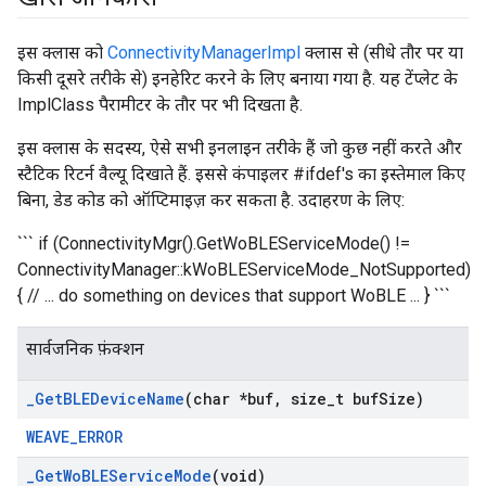
इस क्लास को
ConnectivityManagerImpl
क्लास से (सीधे तौर पर या
किसी दूसरे तरीके से) इनहेरिट करने के लिए बनाया गया है. यह टेंप्लेट के
ImplClass पैरामीटर के तौर पर भी दिखता है.
इस क्लास के सदस्य, ऐसे सभी इनलाइन तरीके हैं जो कुछ नहीं करते और
स्टैटिक रिटर्न वैल्यू दिखाते हैं. इससे कंपाइलर #ifdef's का इस्तेमाल किए
बिना, डेड कोड को ऑप्टिमाइज़ कर सकता है. उदाहरण के लिए:
``` if (ConnectivityMgr().GetWoBLEServiceMode() !=
ConnectivityManager::kWoBLEServiceMode_NotSupported)
{ // ... do something on devices that support WoBLE ... } ```
सार्वजनिक फ़ंक्शन
_
Get
BLEDevice
Name
(char *buf
,
size
_
t buf
Size)
WEAVE_ERROR
_
Get
Wo
BLEService
Mode
(void)