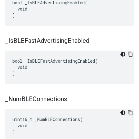
bool _IsBLEAdvertisingEnabled(

  void

)
_
Is
BLEFast
Advertising
Enabled
bool _IsBLEFastAdvertisingEnabled(

  void

)
_
Num
BLEConnections
uint16_t _NumBLEConnections(

  void

)