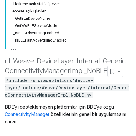
Herkese açık statik işlevler
Herkese açık işlevler
_GetBLEDeviceName
_GetWoBLEServiceMode
_IsBLEAdvertisingEnabled
_IsBLEFastAdvertisingEnabled
nl
::
Weave
::
Device
Layer
::
Internal
::
Generic
Connectivity
Manager
Impl
_
No
BLE
#include <src/adaptations/device-
layer/include/Weave/DeviceLayer/internal/Generi
cConnectivityManagerImpl_NoBLE.h>
BDE'yi desteklemeyen platformlar için BDE'ye özgü
ConnectivityManager
özelliklerinin genel bir uygulamasını
sunar.