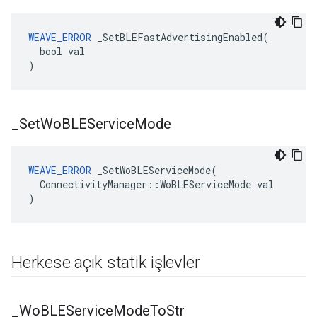
WEAVE_ERROR
 _SetBLEFastAdvertisingEnabled(

  bool val

)
_
Set
Wo
BLEService
Mode
WEAVE_ERROR
 _SetWoBLEServiceMode(

  ConnectivityManager::WoBLEServiceMode val

)
Herkese açık statik işlevler
_
Wo
BLEService
Mode
To
Str