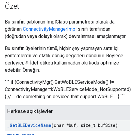
Özet
Bu sınıfın, şablonun ImplClass parametresi olarak da
görünen
ConnectivityManagerImpl
sınıfı tarafından
(doğrudan veya dolaylı olarak) devralınması amaçlanmıştır.
Bu sınıfın üyelerinin tümü, hiçbir şey yapmayan satır içi
yöntemlerdir ve statik dönüş değerleri döndürür. Böylece
derleyici, #ifdef etiketi kullanmadan ölü kodu optimize
edebilir. Örneğin:
``` if (ConnectivityMgr().GetWoBLEServiceMode() !=
ConnectivityManager::kWoBLEServiceMode_NotSupported)
{ // ... do something on devices that support WoBLE ... } ```
Herkese açık işlevler
_
Get
BLEDevice
Name
(char *buf
,
size
_
t buf
Size)