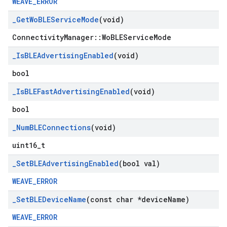
WEAVE_ERROR
_
Get
Wo
BLEService
Mode
(void)
ConnectivityManager::WoBLEServiceMode
_
Is
BLEAdvertising
Enabled
(void)
bool
_
Is
BLEFast
Advertising
Enabled
(void)
bool
_
Num
BLEConnections
(void)
uint16_t
_
Set
BLEAdvertising
Enabled
(bool val)
WEAVE_ERROR
_
Set
BLEDevice
Name
(const char *device
Name)
WEAVE_ERROR