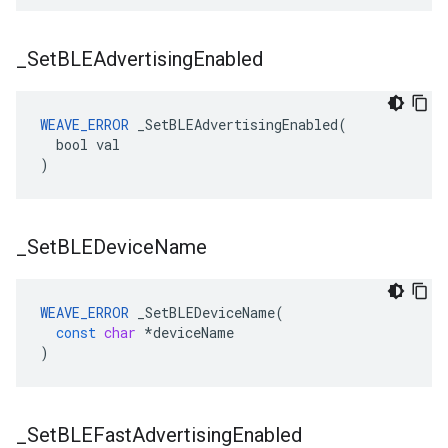
_
Set
BLEAdvertising
Enabled
WEAVE_ERROR
 _SetBLEAdvertisingEnabled(

  bool val

)
_
Set
BLEDevice
Name
WEAVE_ERROR
_SetBLEDeviceName
(
const
char
*
deviceName
)
_
Set
BLEFast
Advertising
Enabled