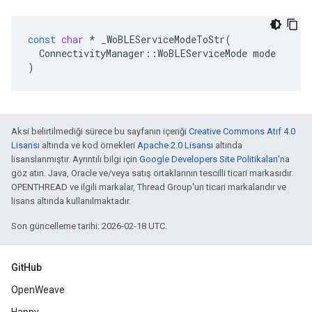
const
char
*
_WoBLEServiceModeToStr
(
ConnectivityManager
::
WoBLEServiceMode
mode
)
Aksi belirtilmediği sürece bu sayfanın içeriği
Creative Commons Atıf 4.0
Lisansı
altında ve kod örnekleri
Apache 2.0 Lisansı
altında
lisanslanmıştır. Ayrıntılı bilgi için
Google Developers Site Politikaları
'na
göz atın. Java, Oracle ve/veya satış ortaklarının tescilli ticari markasıdır.
OPENTHREAD ve ilgili markalar, Thread Group'un ticari markalarıdır ve
lisans altında kullanılmaktadır.
Son güncelleme tarihi: 2026-02-18 UTC.
GitHub
OpenWeave