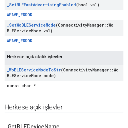
_
Set
BLEFast
Advertising
Enabled
(bool val)
WEAVE_ERROR
_
Set
Wo
BLEService
Mode
(Connectivity
Manager
::
Wo
BLEService
Mode val)
WEAVE_ERROR
Herkese açık statik işlevler
_
Wo
BLEService
Mode
To
Str
(Connectivity
Manager
::
Wo
BLEService
Mode mode)
const char *
Herkese açık işlevler
_
Get
BLEDevice
Name