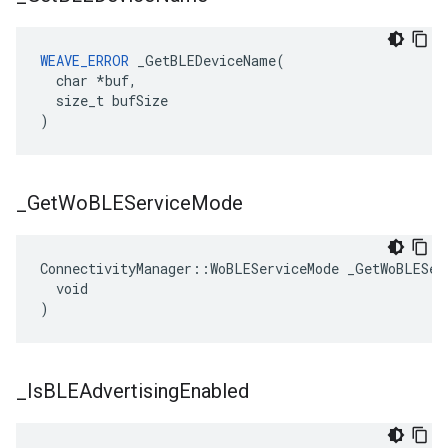
WEAVE_ERROR
 _GetBLEDeviceName(

  char *buf,

  size_t bufSize

)
_
Get
Wo
BLEService
Mode
ConnectivityManager::WoBLEServiceMode _GetWoBLEServ
  void

)
_
Is
BLEAdvertising
Enabled