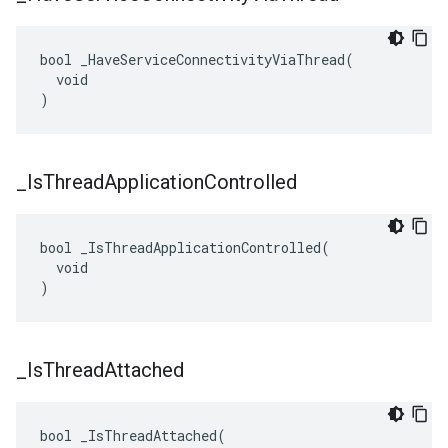
bool _HaveServiceConnectivityViaThread(

  void

)
_
Is
Thread
Application
Controlled
bool _IsThreadApplicationControlled(

  void

)
_
Is
Thread
Attached
bool _IsThreadAttached(
