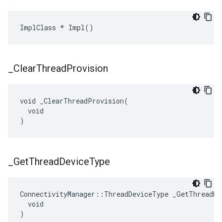
ImplClass * Impl()
_
Clear
Thread
Provision
void _ClearThreadProvision(

  void

)
_
Get
Thread
Device
Type
ConnectivityManager::ThreadDeviceType _GetThreadDev
  void

)