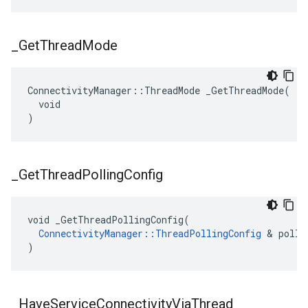
_
Get
Thread
Mode
ConnectivityManager::ThreadMode _GetThreadMode(

  void

)
_
Get
Thread
Polling
Config
void _GetThreadPollingConfig(

ConnectivityManager::ThreadPollingConfig
 & polli
)
_
Have
Service
Connectivity
Via
Thread