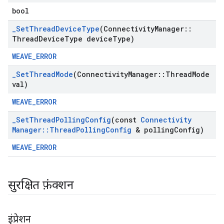
bool
_
Set
Thread
Device
Type
(Connectivity
Manager
::
Thread
Device
Type device
Type)
WEAVE_ERROR
_
Set
Thread
Mode
(Connectivity
Manager
::
Thread
Mode
val)
WEAVE_ERROR
_
Set
Thread
Polling
Config
(const
Connectivity
Manager
::
Thread
Polling
Config
& polling
Config)
WEAVE_ERROR
सुरक्षित फ़ंक्शन
इंप्रेशन