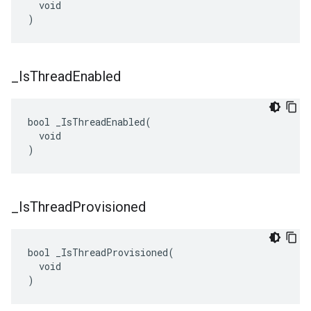
  void

)
_
Is
Thread
Enabled
bool _IsThreadEnabled(

  void

)
_
Is
Thread
Provisioned
bool _IsThreadProvisioned(

  void

)