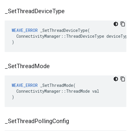
_
Set
Thread
Device
Type
WEAVE_ERROR
 _SetThreadDeviceType(

  ConnectivityManager::ThreadDeviceType deviceType

)
_
Set
Thread
Mode
WEAVE_ERROR
 _SetThreadMode(

  ConnectivityManager::ThreadMode val

)
_
Set
Thread
Polling
Config