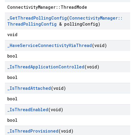
ConnectivityManager::ThreadMode
_
Get
Thread
Polling
Config
(
Connectivity
Manager
::
Thread
Polling
Config
& polling
Config)
void
_
Have
Service
Connectivity
Via
Thread
(void)
bool
_
Is
Thread
Application
Controlled
(void)
bool
_
Is
Thread
Attached
(void)
bool
_
Is
Thread
Enabled
(void)
bool
_
Is
Thread
Provisioned
(void)