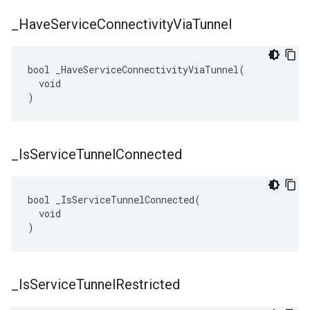
_
Have
Service
Connectivity
Via
Tunnel
bool _HaveServiceConnectivityViaTunnel(

  void

)
_
Is
Service
Tunnel
Connected
bool _IsServiceTunnelConnected(

  void

)
_
Is
Service
Tunnel
Restricted