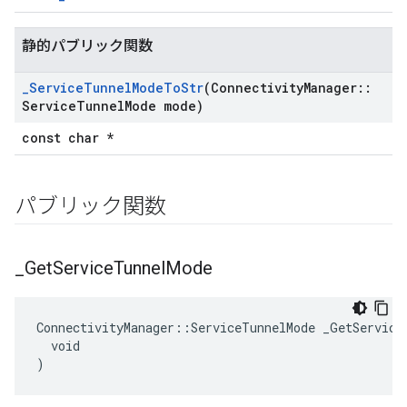
静的パブリック関数
_
Service
Tunnel
Mode
To
Str
(Connectivity
Manager
::
Service
Tunnel
Mode mode)
const char *
パブリック関数
_
Get
Service
Tunnel
Mode
ConnectivityManager::ServiceTunnelMode _GetServiceT
  void

)