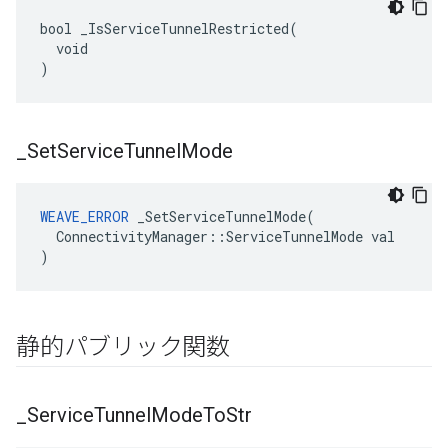
bool _IsServiceTunnelRestricted(

  void

)
_
Set
Service
Tunnel
Mode
WEAVE_ERROR
 _SetServiceTunnelMode(

  ConnectivityManager::ServiceTunnelMode val

)
静的パブリック関数
_
Service
Tunnel
Mode
To
Str