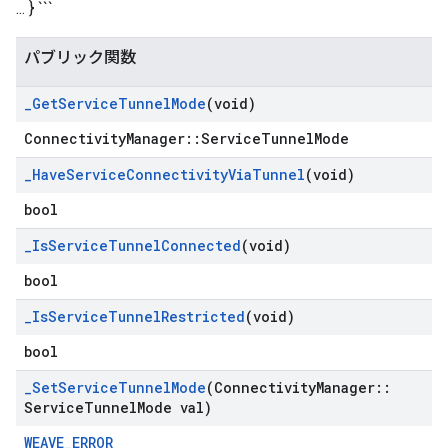
... } ```
パブリック関数
_
Get
Service
Tunnel
Mode
(void)
ConnectivityManager::ServiceTunnelMode
_
Have
Service
Connectivity
Via
Tunnel
(void)
bool
_
Is
Service
Tunnel
Connected
(void)
bool
_
Is
Service
Tunnel
Restricted
(void)
bool
_
Set
Service
Tunnel
Mode
(Connectivity
Manager
::
Service
Tunnel
Mode val)
WEAVE_ERROR