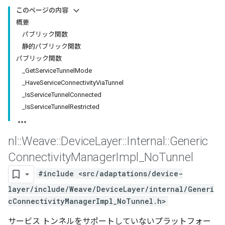
このページの内容
概要
パブリック関数
静的パブリック関数
パブリック関数
_GetServiceTunnelMode
_HaveServiceConnectivityViaTunnel
_IsServiceTunnelConnected
_IsServiceTunnelRestricted
nl
::
Weave
::
Device
Layer
::
Internal
::
Generic
Connectivity
Manager
Impl
_
No
Tunnel
#include <src/adaptations/device-
layer/include/Weave/DeviceLayer/internal/Generi
cConnectivityManagerImpl_NoTunnel.h>
サービス トンネルをサポートしていないプラットフォー