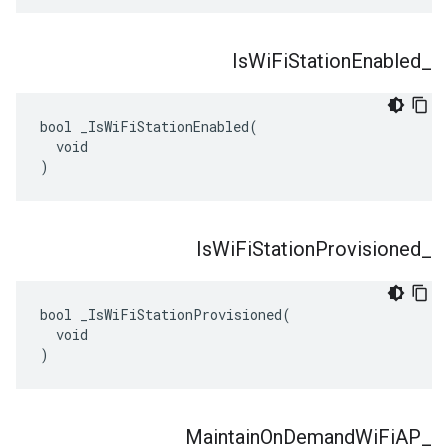
Is
Wi
Fi
Station
Enabled
_
bool _IsWiFiStationEnabled(

  void

)
Is
Wi
Fi
Station
Provisioned
_
bool _IsWiFiStationProvisioned(

  void

)
Maintain
On
Demand
Wi
Fi
AP
_