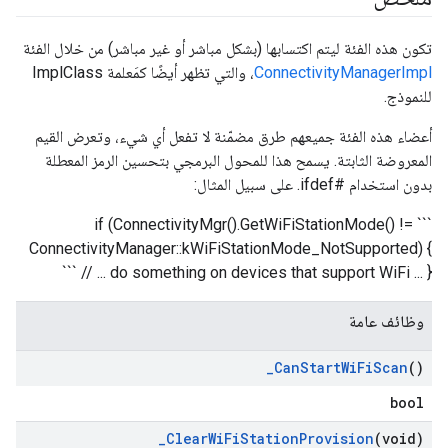
تكون هذه الفئة ليتم اكتسابها (بشكل مباشر أو غير مباشر) من خلال الفئة
ConnectivityManagerImpl
، والتي تظهر أيضًا كمَعلمة ImplClass
للنموذج.
أعضاء هذه الفئة جميعهم طرق مضمّنة لا تفعل أي شيء، وتعرض القيم
المعروضة الثابتة. يسمح هذا للمحول البرمجي بتحسين الرمز المعطلة
بدون استخدام #ifdef. على سبيل المثال:
``` if (ConnectivityMgr().GetWiFiStationMode() !=
ConnectivityManager::kWiFiStationMode_NotSupported) {
// ... do something on devices that support WiFi ... } ```
وظائف عامة
_
Can
Start
Wi
Fi
Scan
()
bool
_
Clear
Wi
Fi
Station
Provision
(void)