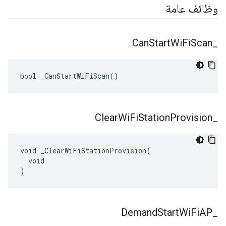
وظائف عامة
Can
Start
Wi
Fi
Scan
_
bool _CanStartWiFiScan()
Clear
Wi
Fi
Station
Provision
_
void _ClearWiFiStationProvision(

  void

)
Demand
Start
Wi
Fi
AP
_