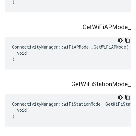
)
Get
Wi
Fi
APMode
_
ConnectivityManager::WiFiAPMode _GetWiFiAPMode(

  void

)
Get
Wi
Fi
Station
Mode
_
ConnectivityManager::WiFiStationMode _GetWiFiStatio
  void

)