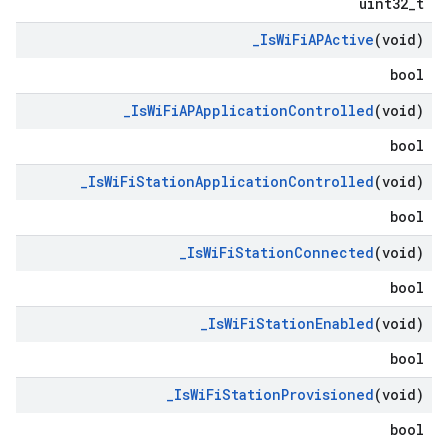
uint32_t
_
Is
Wi
Fi
APActive
(void)
bool
_
Is
Wi
Fi
APApplication
Controlled
(void)
bool
_
Is
Wi
Fi
Station
Application
Controlled
(void)
bool
_
Is
Wi
Fi
Station
Connected
(void)
bool
_
Is
Wi
Fi
Station
Enabled
(void)
bool
_
Is
Wi
Fi
Station
Provisioned
(void)
bool