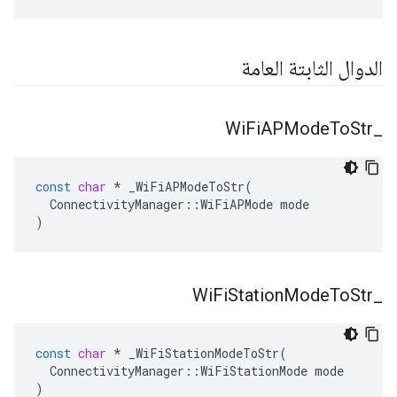
الدوال الثابتة العامة
Wi
Fi
APMode
To
Str
_
const
char
*
_WiFiAPModeToStr
(
ConnectivityManager
::
WiFiAPMode
mode
)
Wi
Fi
Station
Mode
To
Str
_
const
char
*
_WiFiStationModeToStr
(
ConnectivityManager
::
WiFiStationMode
mode
)