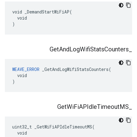
void _DemandStartWiFiAP(

  void

)
Get
And
Log
Wifi
Stats
Counters
_
WEAVE_ERROR
 _GetAndLogWifiStatsCounters(

  void

)
Get
Wi
Fi
APIdle
Timeout
MS
_
uint32_t _GetWiFiAPIdleTimeoutMS(

  void
