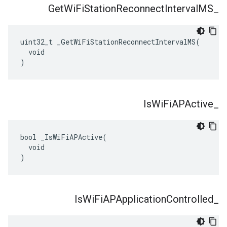
Get
Wi
Fi
Station
Reconnect
Interval
MS
_
uint32_t _GetWiFiStationReconnectIntervalMS(

  void

)
Is
Wi
Fi
APActive
_
bool _IsWiFiAPActive(

  void

)
Is
Wi
Fi
APApplication
Controlled
_