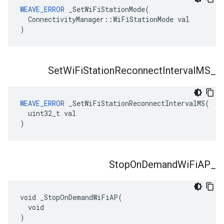
WEAVE_ERROR
 _SetWiFiStationMode(

  ConnectivityManager::WiFiStationMode val

)
Set
Wi
Fi
Station
Reconnect
Interval
MS
_
WEAVE_ERROR
 _SetWiFiStationReconnectIntervalMS(

  uint32_t val

)
Stop
On
Demand
Wi
Fi
AP
_
void _StopOnDemandWiFiAP(

  void

)