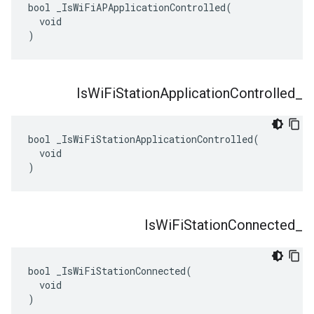
bool _IsWiFiAPApplicationControlled(

  void

)
Is
Wi
Fi
Station
Application
Controlled
_
bool _IsWiFiStationApplicationControlled(

  void

)
Is
Wi
Fi
Station
Connected
_
bool _IsWiFiStationConnected(

  void

)