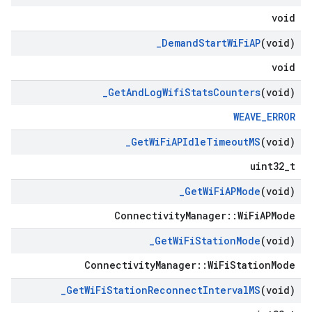
void
_
Demand
Start
Wi
Fi
AP
(void)
void
_
Get
And
Log
Wifi
Stats
Counters
(void)
WEAVE_ERROR
_
Get
Wi
Fi
APIdle
Timeout
MS
(void)
uint32_t
_
Get
Wi
Fi
APMode
(void)
ConnectivityManager::WiFiAPMode
_
Get
Wi
Fi
Station
Mode
(void)
ConnectivityManager::WiFiStationMode
_
Get
Wi
Fi
Station
Reconnect
Interval
MS
(void)