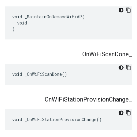
void _MaintainOnDemandWiFiAP(

  void

)
On
Wi
Fi
Scan
Done
_
void _OnWiFiScanDone()
On
Wi
Fi
Station
Provision
Change
_
void _OnWiFiStationProvisionChange()