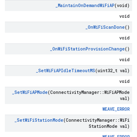
_
Maintain
On
Demand
Wi
Fi
AP
(void)
void
_
On
Wi
Fi
Scan
Done
()
void
_
On
Wi
Fi
Station
Provision
Change
()
void
_
Set
Wi
Fi
APIdle
Timeout
MS
(uint32
_
t val)
void
_
Set
Wi
Fi
APMode
(Connectivity
Manager
::
Wi
Fi
APMode
val)
WEAVE_ERROR
_
Set
Wi
Fi
Station
Mode
(Connectivity
Manager
::
Wi
Fi
Station
Mode val)
WEAVE_ERROR