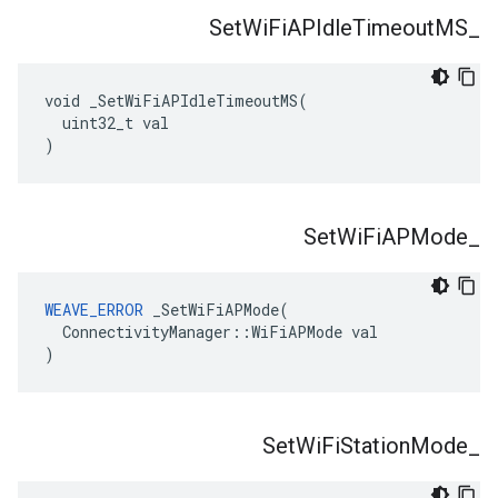
Set
Wi
Fi
APIdle
Timeout
MS
_
void _SetWiFiAPIdleTimeoutMS(

  uint32_t val

)
Set
Wi
Fi
APMode
_
WEAVE_ERROR
 _SetWiFiAPMode(

  ConnectivityManager::WiFiAPMode val

)
Set
Wi
Fi
Station
Mode
_