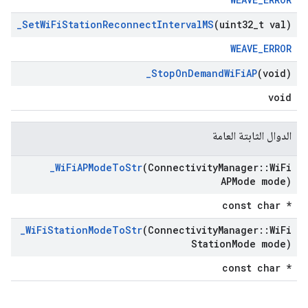
_
Set
Wi
Fi
Station
Reconnect
Interval
MS
(uint32
_
t val)
WEAVE_ERROR
_
Stop
On
Demand
Wi
Fi
AP
(void)
void
الدوال الثابتة العامة
_
Wi
Fi
APMode
To
Str
(Connectivity
Manager
::
Wi
Fi
APMode mode)
const char *
_
Wi
Fi
Station
Mode
To
Str
(Connectivity
Manager
::
Wi
Fi
Station
Mode mode)
const char *