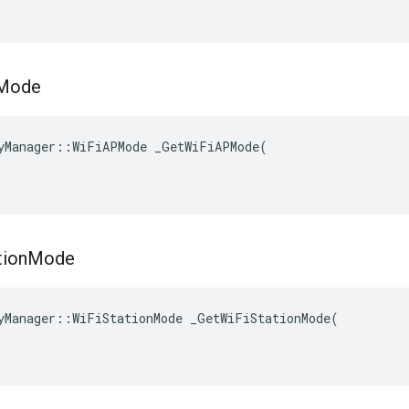
Mode
yManager::WiFiAPMode _GetWiFiAPMode(

tion
Mode
yManager::WiFiStationMode _GetWiFiStationMode(
