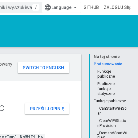
/
GITHUB
ZALOGUJ SIĘ
Na tej stronie
erowany
Podsumowanie
Funkcje
publiczne
Publiczne
funkcje
statyczne
Funkcje publiczne
c
_CanStartWiFiSc
PRZEŚLIJ OPINIĘ
an
_ClearWiFiStatio
nProvision
_DemandStartWi
gerImpl_NoWiFi.h>
FiAP