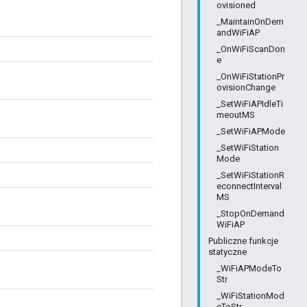
ovisioned
_MaintainOnDem
andWiFiAP
_OnWiFiScanDon
e
_OnWiFiStationPr
ovisionChange
_SetWiFiAPIdleTi
meoutMS
_SetWiFiAPMode
_SetWiFiStation
Mode
_SetWiFiStationR
econnectInterval
MS
_StopOnDemand
WiFiAP
Publiczne funkcje
statyczne
_WiFiAPModeTo
Str
_WiFiStationMod
eToStr