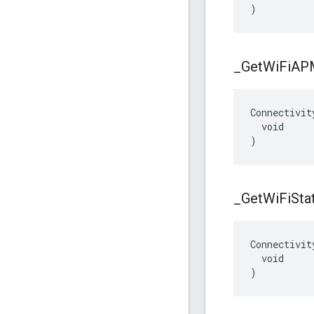
)
_
Get
Wi
Fi
AP
Connectivit
  void

)
_
Get
Wi
Fi
Sta
Connectivit
  void

)