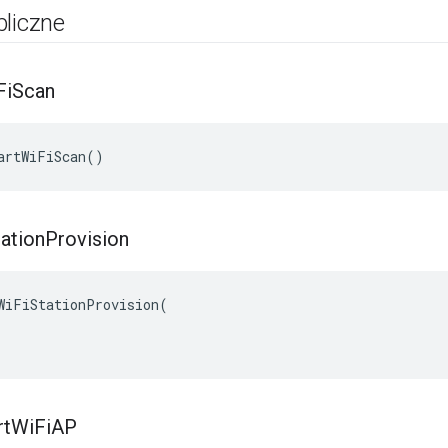
bliczne
Fi
Scan
artWiFiScan()
ation
Provision
WiFiStationProvision(

rt
Wi
Fi
AP