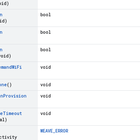
oid)
n
bool
id)
n
bool
)
n
bool
void)
emand
Wi
Fi
void
one
()
void
on
Provision
void
le
Timeout
void
al)
WEAVE_ERROR
ctivity