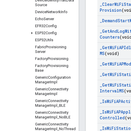
Device
Identity
Trait
Data
_
Clear
Wi
Fi
St
Source
Provision
(vo
Device
Network
Info
Echo
Server
_
Demand
Start
EFR32Config
_
Get
And
Log
Wi
ESP32Config
Counters
(voi
ESP32Utils
Fabric
Provisioning
_
Get
Wi
Fi
APId
Server
MS
(void)
Factory
Provisioning
_
Get
Wi
Fi
APMo
Factory
Provisioning
Base
_
Get
Wi
Fi
Stat
Generic
Configuration
Manager
Impl
_
Get
Wi
Fi
Stat
Generic
Connectivity
Interval
MS
(v
Manager
Impl
Generic
Connectivity
_
Is
Wi
Fi
APActi
Manager
Impl
_
BLE
_
Is
Wi
Fi
APAppl
Generic
Connectivity
Manager
Impl
_
No
BLE
Controlled
(v
Generic
Connectivity
_
Is
Wi
Fi
Statio
Manager
Impl
_
No
Thread