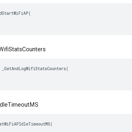
dStartWiFiAP(

Wifi
Stats
Counters
 _GetAndLogWifiStatsCounters(

dle
Timeout
MS
etWiFiAPIdleTimeoutMS(
