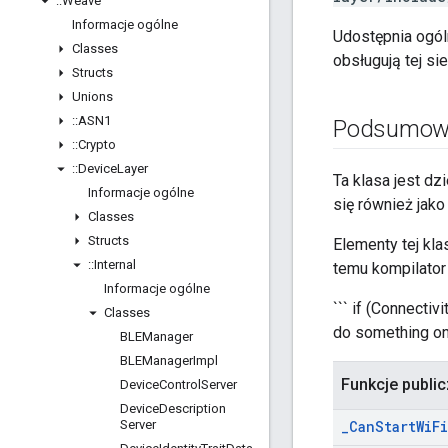
::
Weave
Informacje ogólne
Udostępnia ogól
Classes
obsługują tej sie
Structs
Unions
::
ASN1
Podsumow
::
Crypto
::
Device
Layer
Ta klasa jest d
Informacje ogólne
się również jak
Classes
Structs
Elementy tej kla
::
Internal
temu kompilator
Informacje ogólne
``` if (Connecti
Classes
do something on d
BLEManager
BLEManager
Impl
Funkcje publi
Device
Control
Server
Device
Description
Server
_
Can
Start
Wi
Fi