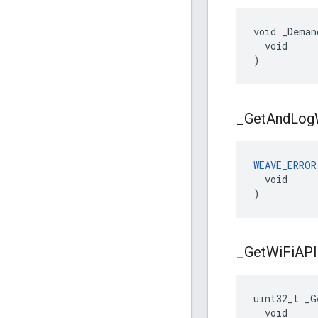
void _Deman
  void

)
_
Get
And
Log
WEAVE_ERROR
  void

)
_
Get
Wi
Fi
API
uint32_t _G
  void
