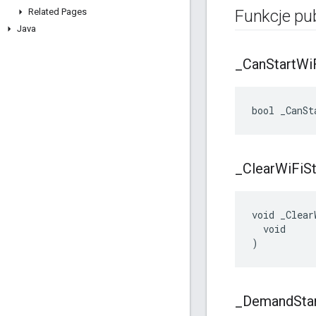
Related Pages
Funkcje pu
Java
_
Can
Start
Wi
bool _CanSt
_
Clear
Wi
Fi
St
void _Clear
  void

)
_
Demand
Sta