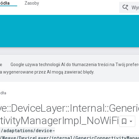
ródła
Zasoby
Google używa technologii AI do tłumaczenia treści na Twój pref
ia wygenerowane przez AI mogą zawierać błędy.
ódła
ve
::
Device
Layer
::
Internal
::
Generi
ivity
Manager
Impl
_
No
Wi
Fi
c/adaptations/device-
/Weave/DeviceLayer/internal/GenericConnectivityMana