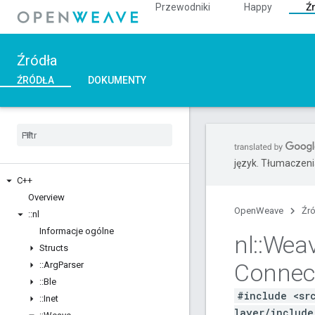
Przewodniki
Happy
Ź
Źródła
ŹRÓDŁA
DOKUMENTY
język. Tłumaczen
C++
Overview
OpenWeave
Źr
::
nl
Informacje ogólne
nl
::
Wea
Structs
Connect
::
Arg
Parser
::
Ble
#include <sr
::
Inet
layer/include