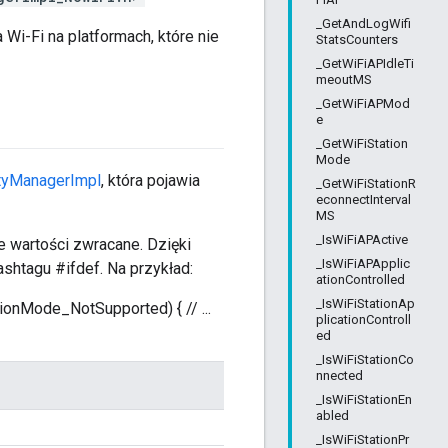
_GetAndLogWifi
 Wi-Fi na platformach, które nie
StatsCounters
_GetWiFiAPIdleTi
meoutMS
_GetWiFiAPMod
e
_GetWiFiStation
Mode
ityManagerImpl
, która pojawia
_GetWiFiStationR
econnectInterval
MS
_IsWiFiAPActive
e wartości zwracane. Dzięki
_IsWiFiAPApplic
htagu #ifdef. Na przykład:
ationControlled
_IsWiFiStationAp
ionMode_NotSupported) { // ...
plicationControll
ed
_IsWiFiStationCo
nnected
_IsWiFiStationEn
abled
_IsWiFiStationPr