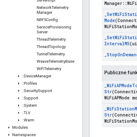
Server
Impl
Manager
::
Wi
Fi
Network
Telemetry
Manager
_
Set
Wi
Fi
Stat
NRF5Config
Mode
(Connect
Wi
Fi
Station
M
Service
Provisioning
Server
_
Set
Wi
Fi
Stat
Thread
Telemetry
Interval
MS
(u
Thread
Topology
Tunnel
Telemetry
_
Stop
On
Deman
Weave
Telemetry
Base
Wi
Fi
Telemetry
Publiczne fun
::
Device
Manager
::
Profiles
_
Wi
Fi
APMode
T
::
Security
Support
Str
(Connecti
Wi
Fi
APMode m
::
Support
::
System
_
Wi
Fi
Station
::
TLV
Str
(Connecti
::
Warm
Wi
Fi
Station
M
Modules
Namespaces