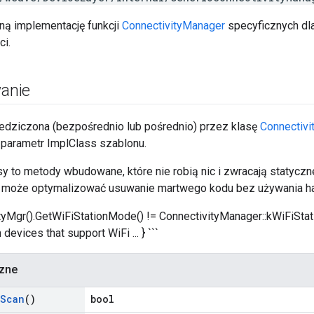
ną implementację funkcji
ConnectivityManager
specyficznych dla
ci.
anie
ziedziczona (bezpośrednio lub pośrednio) przez klasę
Connectiv
o parametr ImplClass szablonu.
sy to metody wbudowane, które nie robią nic i zwracają statyczn
 może optymalizować usuwanie martwego kodu bez używania has
vityMgr().GetWiFiStationMode() != ConnectivityManager::kWiFiStat
evices that support WiFi ... } ```
czne
Scan
()
bool