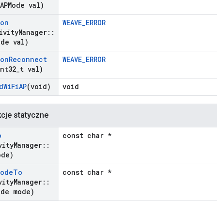
APMode val)
ion
WEAVE_ERROR
ivity
Manager
::
ode val)
ion
Reconnect
WEAVE_ERROR
int32
_
t val)
d
Wi
Fi
AP
(void)
void
kcje statyczne
o
const char *
vity
Manager
::
ode)
Mode
To
const char *
vity
Manager
::
ode mode)