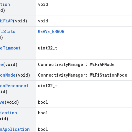
ation
void
id)
Wi
Fi
AP
(void)
void
fi
Stats
WEAVE_ERROR
d)
le
Timeout
uint32_t
de
(void)
ConnectivityManager::WiFiAPMode
ion
Mode
(void)
ConnectivityManager::WiFiStationMode
ion
Reconnect
uint32_t
oid)
ve
(void)
bool
ication
bool
oid)
n
Application
bool