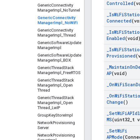
Controlled
(v
Generic
Connectivity
Manager
Impl
_
No
Tunnel
_
Is
Wi
Fi
Statio
Generic
Connectivity
Connected
(vo
Manager
Impl
_
No
Wi
Fi
Generic
Connectivity
_
Is
Wi
Fi
Statio
Manager
Impl
_
Thread
Enabled
(void
Generic
Software
Update
Manager
Impl
_
Is
Wi
Fi
Statio
Generic
Software
Update
Provisioned
(
Manager
Impl
_
BDX
_
Maintain
On
D
Generic
Thread
Stack
Manager
Impl
_
Free
RTOS
AP
(void)
Generic
Thread
Stack
_
On
Wi
Fi
Scan
D
Manager
Impl
_
Open
Thread
_
On
Wi
Fi
Stati
Generic
Thread
Stack
Change
()
Manager
Impl
_
Open
Thread
_
Lw
IP
_
Set
Wi
Fi
APId
Group
Key
Store
Impl
MS
(uint32
_
t v
Network
Provisioning
Server
_
Set
Wi
Fi
Network
Provisioning
APMode
(Conne