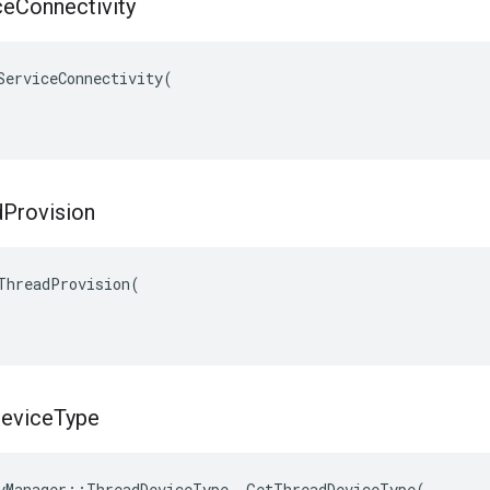
ce
Connectivity
ServiceConnectivity(

d
Provision
ThreadProvision(

evice
Type
yManager::ThreadDeviceType _GetThreadDeviceType(
