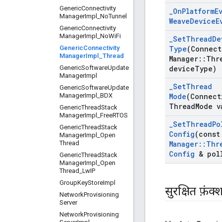
Generic
Connectivity
_
On
Platform
E
Manager
Impl
_
No
Tunnel
Weave
Device
E
Generic
Connectivity
Manager
Impl
_
No
Wi
Fi
_
Set
Thread
De
Generic
Connectivity
Type
(Connect
Manager
Impl
_
Thread
Manager
::
Thr
Generic
Software
Update
device
Type)
Manager
Impl
_
Set
Thread
Generic
Software
Update
Manager
Impl
_
BDX
Mode
(Connect
Thread
Mode v
Generic
Thread
Stack
Manager
Impl
_
Free
RTOS
_
Set
Thread
Po
Generic
Thread
Stack
Config
(cons
Manager
Impl
_
Open
Thread
Manager
::
Thr
Config
& pol
Generic
Thread
Stack
Manager
Impl
_
Open
Thread
_
Lw
IP
Group
Key
Store
Impl
सुरक्षित फ़ंक
Network
Provisioning
Server
Network
Provisioning