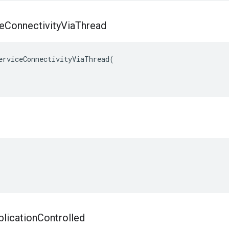
e
Connectivity
Via
Thread
erviceConnectivityViaThread(

plication
Controlled