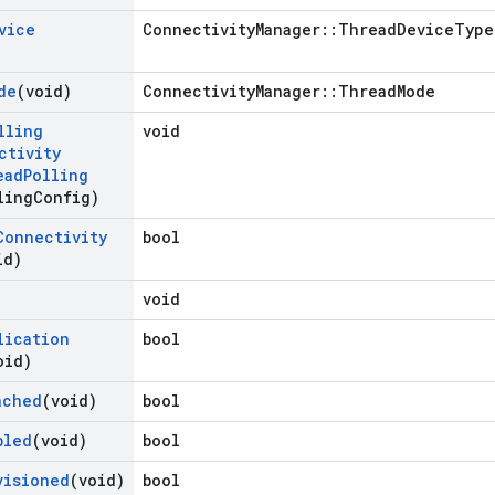
vice
ConnectivityManager::ThreadDeviceType
de
(void)
ConnectivityManager::ThreadMode
lling
void
ctivity
ead
Polling
ling
Config)
Connectivity
bool
id)
void
lication
bool
oid)
ached
(void)
bool
bled
(void)
bool
visioned
(void)
bool