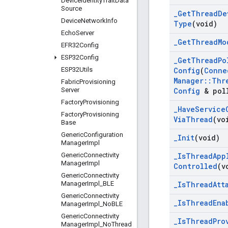
Device
Identity
Trait
Data
Source
_
Get
Thread
De
Device
Network
Info
Type
(void)
Echo
Server
_
Get
Thread
Mo
EFR32Config
ESP32Config
_
Get
Thread
Po
ESP32Utils
Config
(
Conne
Manager
::
Thr
Fabric
Provisioning
Server
Config
& pol
Factory
Provisioning
_
Have
Service
Factory
Provisioning
Via
Thread
(vo
Base
Generic
Configuration
_
Init
(void)
Manager
Impl
Generic
Connectivity
_
Is
Thread
App
Manager
Impl
Controlled
(v
Generic
Connectivity
Manager
Impl
_
BLE
_
Is
Thread
Att
Generic
Connectivity
_
Is
Thread
Ena
Manager
Impl
_
No
BLE
Generic
Connectivity
_
Is
Thread
Pro
Manager
Impl
_
No
Thread