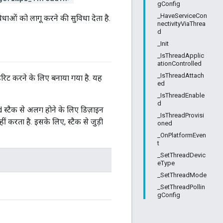
gConfig
_HaveServiceCon
िधाओं को लागू करने की सुविधा देता है.
nectivityViaThrea
d
_Init
_IsThreadApplic
ationControlled
_IsThreadAttach
हेरिट करने के लिए बनाया गया है. यह
ed
_IsThreadEnable
d
्टैक से अलग होने के लिए डिज़ाइन
_IsThreadProvisi
करता है. इसके लिए, स्टैक से जुड़ी
oned
_OnPlatformEven
t
_SetThreadDevic
eType
_SetThreadMode
_SetThreadPollin
gConfig