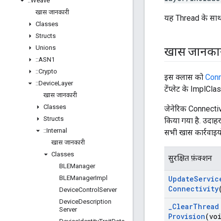
::
Weave
खास जानकारी
यह Thread के साथ क
Classes
Structs
Unions
खास जानका
::
ASN1
::
Crypto
इस क्लास को
Conn
::
Device
Layer
टेंप्लेट के ImplCla
खास जानकारी
Classes
जेनेरिक Connecti
Structs
किया गया है. उदाह
::
Internal
सभी खास कार्रवाइय
खास जानकारी
Classes
सुरक्षित फ़ंक्शन
BLEManager
BLEManager
Impl
Update
Servic
Connectivity
Device
Control
Server
Device
Description
_
Clear
Thread
Server
Provision
(vo