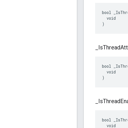
bool _IsThr
  void

)
_
Is
Thread
At
bool _IsThr
  void

)
_
Is
Thread
En
bool _IsThr
  void
