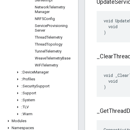
Server
Impl
Update
Servi
Network
Telemetry
Manager
NRF5Config
void Update
Service
Provisioning
  void

Server
)
Thread
Telemetry
Thread
Topology
Tunnel
Telemetry
_
Clear
Threa
Weave
Telemetry
Base
Wi
Fi
Telemetry
::
Device
Manager
void _Clear
::
Profiles
  void

::
Security
Support
)
::
Support
::
System
::
TLV
_
Get
Thread
D
::
Warm
Modules
Namespaces
Connectivit