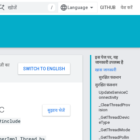
/
GITHUB
प्रवेश करें
इस पेज पर, यह
जानकारी उपलब्ध है
ॉजी का
खास जानकारी
सुरक्षित फ़ंक्शन
सुरक्षित फ़ंक्शन
UpdateServiceC
onnectivity
c
_ClearThreadProv
ision
सुझाव भेजें
_GetThreadDevic
#include
eType
_GetThreadMode
_GetThreadPollin
gerImpl_Thread.h>