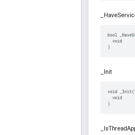
_
Have
Servic
bool _HaveS
  void

)
_
Init
void _Init(

  void

)
_
Is
Thread
Ap