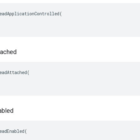
eadApplicationControlled(

tached
eadAttached(

abled
eadEnabled(
