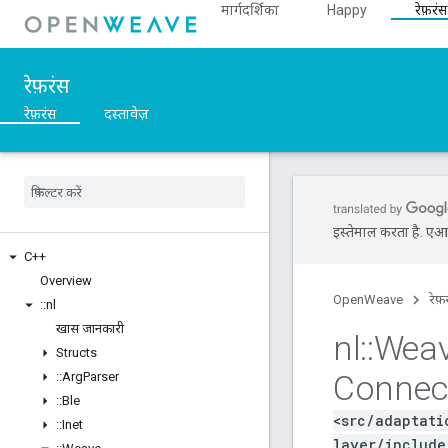
मार्गदर्शिका
Happy
रेफ़रंस
रेफ़रंस
रेफ़रंस
दस्तावेज़
इस्तेमाल करता है. एआई 
C++
Overview
OpenWeave
रेफ़
::
nl
खास जानकारी
nl
::
Wea
Structs
Connect
::
Arg
Parser
::
Ble
<src/adaptati
::
Inet
layer/include