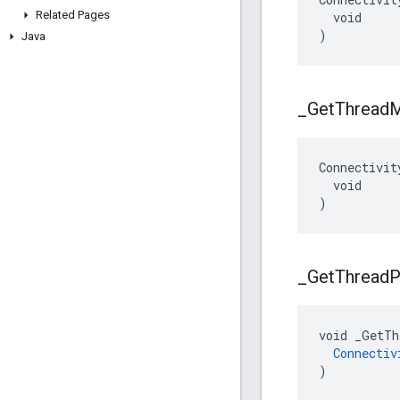
Related Pages
  void

)
Java
_
Get
Thread
Connectivit
  void

)
_
Get
Thread
P
void _GetTh
Connectiv
)