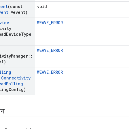
vent
(const
void
vent
*event)
vice
WEAVE_ERROR
ivity
ead
Device
Type
WEAVE_ERROR
ivity
Manager
::
al)
lling
WEAVE_ERROR
t
Connectivity
ead
Polling
ling
Config)
्शन