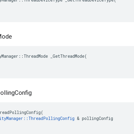
Mode
yManager::ThreadMode _GetThreadMode(

olling
Config
readPollingConfig(

ityManager::ThreadPollingConfig
 & pollingConfig
