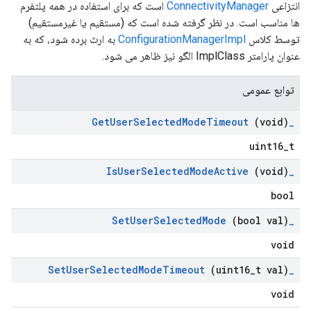
انتزاعی
ConnectivityManager
است که برای استفاده در همه پلتفرم
ها مناسب است. در نظر گرفته شده است که (مستقیم یا غیرمستقیم)
توسط کلاس
ConfigurationManagerImpl
به ارث برده شود، که به
عنوان پارامتر ImplClass الگو نیز ظاهر می شود.
توابع عمومی
Get
User
Selected
Mode
Timeout
(void)
_
uint16_t
Is
User
Selected
Mode
Active
(void)
_
bool
Set
User
Selected
Mode
(bool val)
_
void
Set
User
Selected
Mode
Timeout
(uint16
_
t val)
_
void