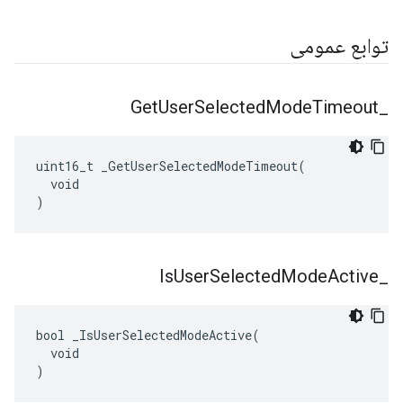
توابع عمومی
Get
User
Selected
Mode
Timeout
_
uint16_t _GetUserSelectedModeTimeout(

  void

)
Is
User
Selected
Mode
Active
_
bool _IsUserSelectedModeActive(

  void

)