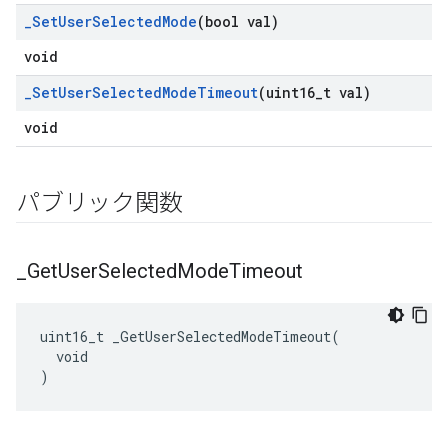
_
Set
User
Selected
Mode
(bool val)
void
_
Set
User
Selected
Mode
Timeout
(uint16
_
t val)
void
パブリック関数
_
Get
User
Selected
Mode
Timeout
uint16_t _GetUserSelectedModeTimeout(

  void

)