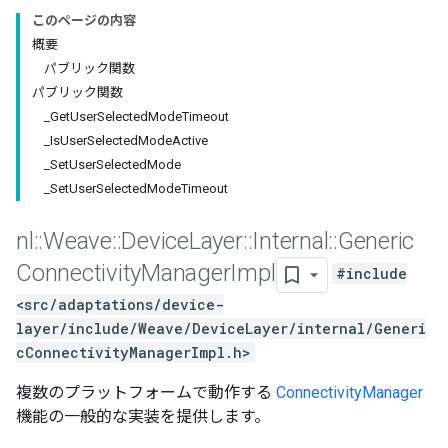
このページの内容
概要
パブリック関数
パブリック関数
_GetUserSelectedModeTimeout
_IsUserSelectedModeActive
_SetUserSelectedMode
_SetUserSelectedModeTimeout
nl
::
Weave
::
Device
Layer
::
Internal
::
Generic
Connectivity
Manager
Impl
#include
<src/adaptations/device-
layer/include/Weave/DeviceLayer/internal/Generi
cConnectivityManagerImpl.h>
複数のプラットフォームで動作する
ConnectivityManager
機能の一般的な実装を提供します。