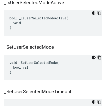
_
Is
User
Selected
Mode
Active
bool _IsUserSelectedModeActive(

  void

)
_
Set
User
Selected
Mode
void _SetUserSelectedMode(

  bool val

)
_
Set
User
Selected
Mode
Timeout