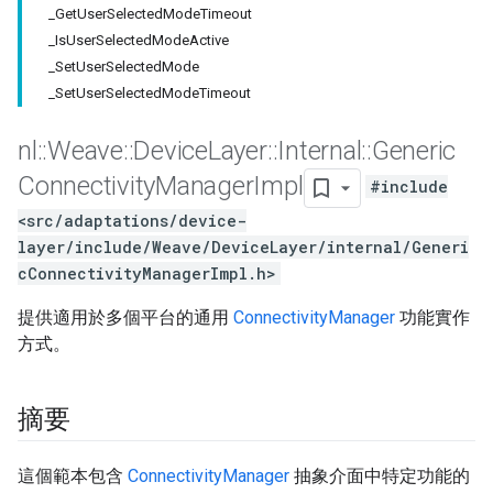
_GetUserSelectedModeTimeout
_IsUserSelectedModeActive
_SetUserSelectedMode
_SetUserSelectedModeTimeout
nl
::
Weave
::
Device
Layer
::
Internal
::
Generic
Connectivity
Manager
Impl
#include
<src/adaptations/device-
layer/include/Weave/DeviceLayer/internal/Generi
cConnectivityManagerImpl.h>
提供適用於多個平台的通用
ConnectivityManager
功能實作
方式。
摘要
這個範本包含
ConnectivityManager
抽象介面中特定功能的