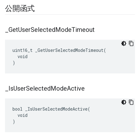
公開函式
_
Get
User
Selected
Mode
Timeout
uint16_t _GetUserSelectedModeTimeout(

  void

)
_
Is
User
Selected
Mode
Active
bool _IsUserSelectedModeActive(

  void

)