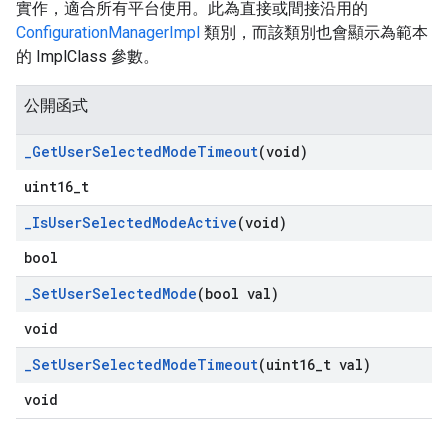
實作，適合所有平台使用。此為直接或間接沿用的
ConfigurationManagerImpl
類別，而該類別也會顯示為範本
的 ImplClass 參數。
公開函式
_
Get
User
Selected
Mode
Timeout
(void)
uint16_t
_
Is
User
Selected
Mode
Active
(void)
bool
_
Set
User
Selected
Mode
(bool val)
void
_
Set
User
Selected
Mode
Timeout
(uint16
_
t val)
void