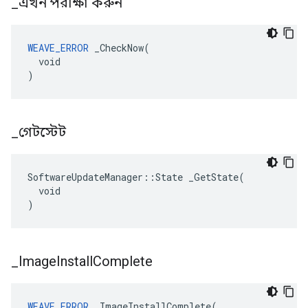
_
এখন পরীক্ষা করুন
WEAVE_ERROR
 _CheckNow(

  void

)
_
গেটস্টেট
SoftwareUpdateManager::State _GetState(

  void

)
_
Image
Install
Complete
WEAVE_ERROR
 _ImageInstallComplete(
