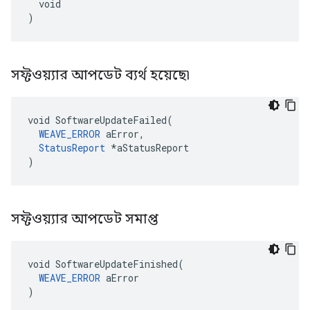
  void

)
সফ্টওয়্যার আপডেট ব্যর্থ হয়েছে৷
void SoftwareUpdateFailed(

WEAVE_ERROR
 aError,

StatusReport
 *aStatusReport

)
সফ্টওয়্যার আপডেট সমাপ্ত
void SoftwareUpdateFinished(

WEAVE_ERROR
 aError

)