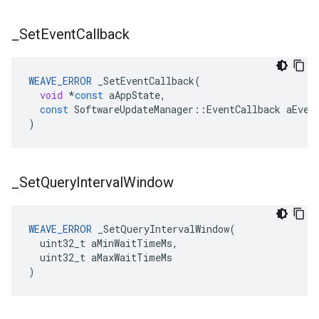
_
Set
Event
Callback
WEAVE_ERROR
_SetEventCallback
(
void
*
const
aAppState
,
const
SoftwareUpdateManager
::
EventCallback
aEven
)
_
Set
Query
Interval
Window
WEAVE_ERROR
 _SetQueryIntervalWindow(

  uint32_t aMinWaitTimeMs,

  uint32_t aMaxWaitTimeMs

)