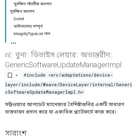
সুরক্ষিত স্ট্যাটিক ফাংশন
সুরক্ষিত ফাংশন
DoInit
ডাউনলোড সম্পূর্ণ
IntegrityTypeList পান
nl
::
বুনা
::
ডিভাইস লেয়ার
::
অভ্যন্তরীণ
::
Generic
Software
Update
Manager
Impl
#include <src/adaptations/device-
layer/include/Weave/DeviceLayer/internal/Generi
cSoftwareUpdateManagerImpl.h>
সফ্টওয়্যার আপডেট ম্যানেজার বৈশিষ্ট্যগুলির একটি সাধারণ
বাস্তবায়ন প্রদান করে যা একাধিক প্ল্যাটফর্মে কাজ করে।
সারাংশ