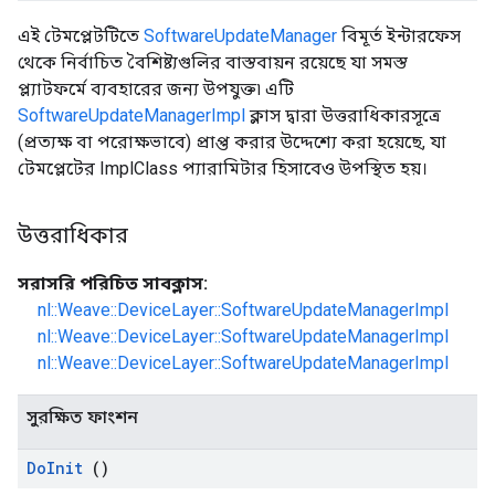
এই টেমপ্লেটটিতে
SoftwareUpdateManager
বিমূর্ত ইন্টারফেস
থেকে নির্বাচিত বৈশিষ্ট্যগুলির বাস্তবায়ন রয়েছে যা সমস্ত
প্ল্যাটফর্মে ব্যবহারের জন্য উপযুক্ত৷ এটি
SoftwareUpdateManagerImpl
ক্লাস দ্বারা উত্তরাধিকারসূত্রে
(প্রত্যক্ষ বা পরোক্ষভাবে) প্রাপ্ত করার উদ্দেশ্যে করা হয়েছে, যা
টেমপ্লেটের ImplClass প্যারামিটার হিসাবেও উপস্থিত হয়।
উত্তরাধিকার
সরাসরি পরিচিত সাবক্লাস:
nl::Weave::DeviceLayer::SoftwareUpdateManagerImpl
nl::Weave::DeviceLayer::SoftwareUpdateManagerImpl
nl::Weave::DeviceLayer::SoftwareUpdateManagerImpl
সুরক্ষিত ফাংশন
Do
Init
()