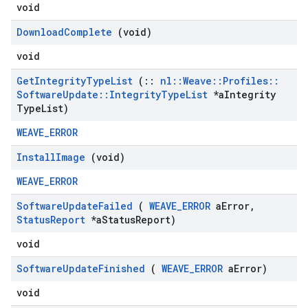
void
Download
Complete
(void)
void
Get
Integrity
Type
List
(
::
nl
::
Weave
::
Profiles
::
Software
Update
::
Integrity
Type
List
*a
Integrity
Type
List)
WEAVE_ERROR
Install
Image
(void)
WEAVE_ERROR
Software
Update
Failed
(
WEAVE
_
ERROR
a
Error
,
Status
Report
*a
Status
Report)
void
Software
Update
Finished
(
WEAVE
_
ERROR
a
Error)
void