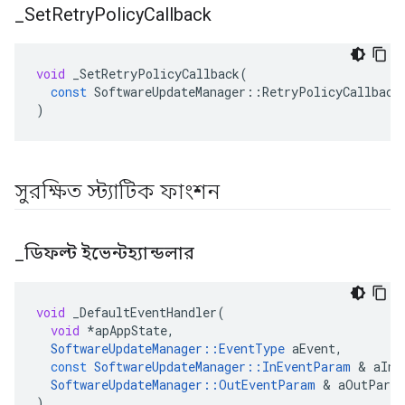
_
Set
Retry
Policy
Callback
void
_SetRetryPolicyCallback
(
const
SoftwareUpdateManager
::
RetryPolicyCallback
)
সুরক্ষিত স্ট্যাটিক ফাংশন
_
ডিফল্ট ইভেন্টহ্যান্ডলার
void
_DefaultEventHandler
(
void
*
apAppState
,
SoftwareUpdateManager
::
EventType
aEvent
,
const
SoftwareUpdateManager
::
InEventParam
&
aInP
SoftwareUpdateManager
::
OutEventParam
&
aOutPara
)