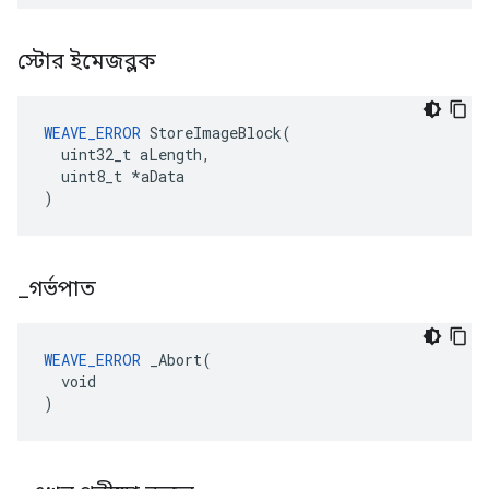
স্টোর ইমেজব্লক
WEAVE_ERROR
 StoreImageBlock(

  uint32_t aLength,

  uint8_t *aData

)
_
গর্ভপাত
WEAVE_ERROR
 _Abort(

  void

)