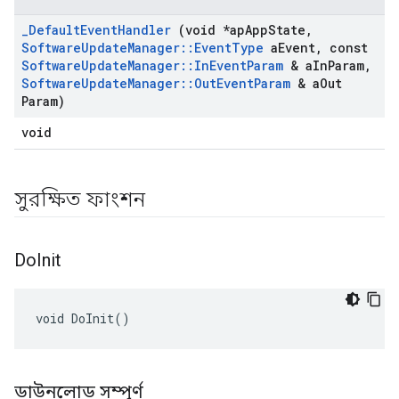
_
Default
Event
Handler
(void *ap
App
State
,
Software
Update
Manager
::
Event
Type
a
Event
,
const
Software
Update
Manager
::
In
Event
Param
& a
In
Param
,
Software
Update
Manager
::
Out
Event
Param
& a
Out
Param)
void
সুরক্ষিত ফাংশন
Do
Init
void DoInit()
ডাউনলোড সম্পূর্ণ