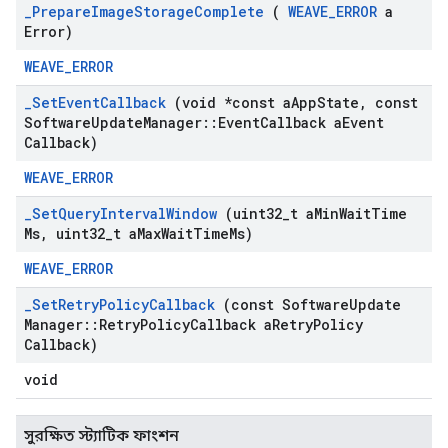
_
Prepare
Image
Storage
Complete
(
WEAVE
_
ERROR
a
Error)
WEAVE_ERROR
_
Set
Event
Callback
(void *const a
App
State
,
const
Software
Update
Manager
::
Event
Callback a
Event
Callback)
WEAVE_ERROR
_
Set
Query
Interval
Window
(uint32
_
t a
Min
Wait
Time
Ms
,
uint32
_
t a
Max
Wait
Time
Ms)
WEAVE_ERROR
_
Set
Retry
Policy
Callback
(const Software
Update
Manager
::
Retry
Policy
Callback a
Retry
Policy
Callback)
void
সুরক্ষিত স্ট্যাটিক ফাংশন