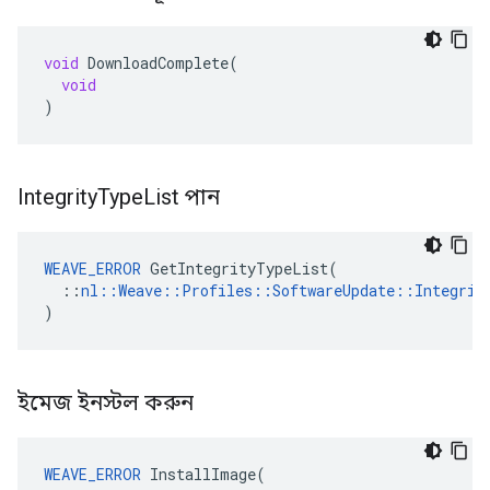
void
DownloadComplete
(
void
)
Integrity
Type
List পান
WEAVE_ERROR
 GetIntegrityTypeList(

  ::
nl::Weave::Profiles::SoftwareUpdate::Integrit
)
ইমেজ ইনস্টল করুন
WEAVE_ERROR
 InstallImage(
