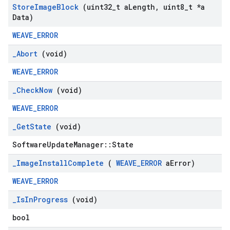
Store
Image
Block
(uint32
_
t a
Length
,
uint8
_
t *a
Data)
WEAVE_ERROR
_
Abort
(void)
WEAVE_ERROR
_
Check
Now
(void)
WEAVE_ERROR
_
Get
State
(void)
SoftwareUpdateManager::State
_
Image
Install
Complete
(
WEAVE
_
ERROR
a
Error)
WEAVE_ERROR
_
Is
In
Progress
(void)
bool