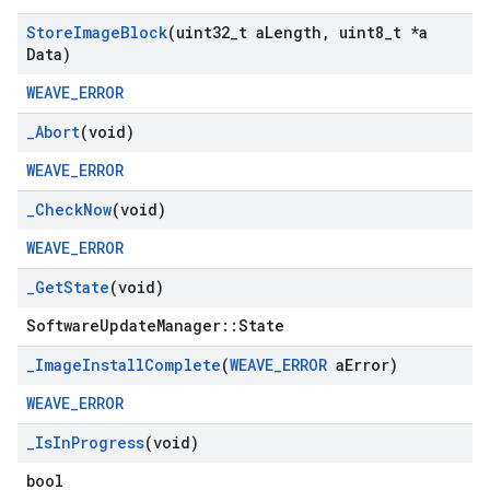
Store
Image
Block
(uint32
_
t a
Length
,
uint8
_
t *a
Data)
WEAVE_ERROR
_
Abort
(void)
WEAVE_ERROR
_
Check
Now
(void)
WEAVE_ERROR
_
Get
State
(void)
SoftwareUpdateManager::State
_
Image
Install
Complete
(
WEAVE
_
ERROR
a
Error)
WEAVE_ERROR
_
Is
In
Progress
(void)
bool