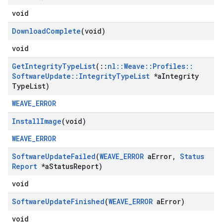
void
Download
Complete
(void)
void
Get
Integrity
Type
List
(
::
nl
::
Weave
::
Profiles
::
Software
Update
::
Integrity
Type
List
*a
Integrity
Type
List)
WEAVE_ERROR
Install
Image
(void)
WEAVE_ERROR
Software
Update
Failed
(
WEAVE
_
ERROR
a
Error
,
Status
Report
*a
Status
Report)
void
Software
Update
Finished
(
WEAVE
_
ERROR
a
Error)
void