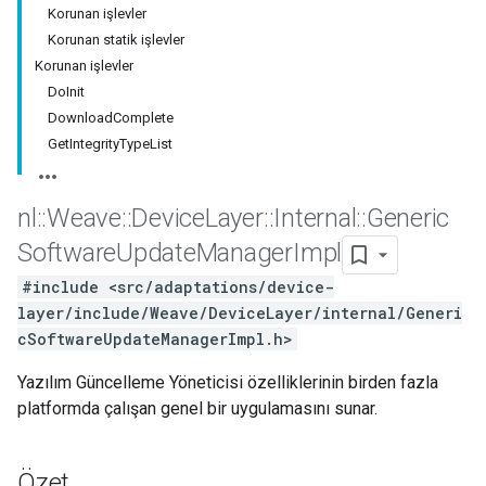
Korunan işlevler
Korunan statik işlevler
Korunan işlevler
DoInit
DownloadComplete
GetIntegrityTypeList
nl
::
Weave
::
Device
Layer
::
Internal
::
Generic
Software
Update
Manager
Impl
#include <src/adaptations/device-
layer/include/Weave/DeviceLayer/internal/Generi
cSoftwareUpdateManagerImpl.h>
Yazılım Güncelleme Yöneticisi özelliklerinin birden fazla
platformda çalışan genel bir uygulamasını sunar.
Özet