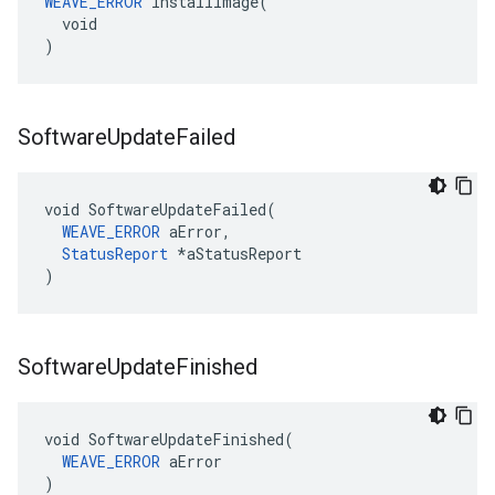
WEAVE_ERROR
 InstallImage(

  void

)
Software
Update
Failed
void SoftwareUpdateFailed(

WEAVE_ERROR
 aError,

StatusReport
 *aStatusReport

)
Software
Update
Finished
void SoftwareUpdateFinished(

WEAVE_ERROR
 aError

)