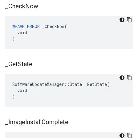
_
Check
Now
WEAVE_ERROR
 _CheckNow(

  void

)
_
Get
State
SoftwareUpdateManager::State _GetState(

  void

)
_
Image
Install
Complete