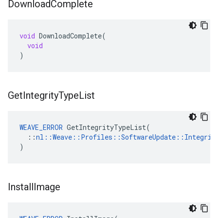
Download
Complete
void
DownloadComplete
(
void
)
Get
Integrity
Type
List
WEAVE_ERROR
 GetIntegrityTypeList(

  ::
nl::Weave::Profiles::SoftwareUpdate::Integrit
)
Install
Image