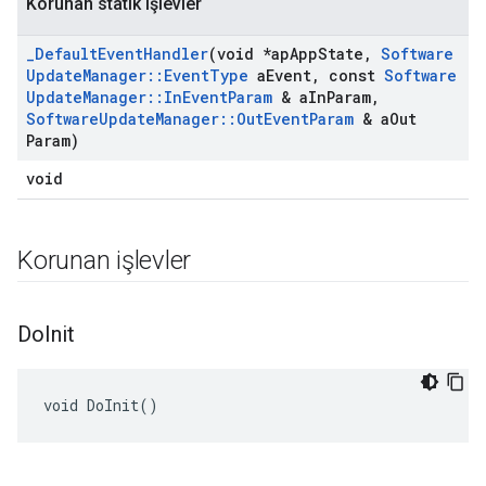
Korunan statik işlevler
_
Default
Event
Handler
(void *ap
App
State
,
Software
Update
Manager
::
Event
Type
a
Event
,
const
Software
Update
Manager
::
In
Event
Param
& a
In
Param
,
Software
Update
Manager
::
Out
Event
Param
& a
Out
Param)
void
Korunan işlevler
Do
Init
void DoInit()