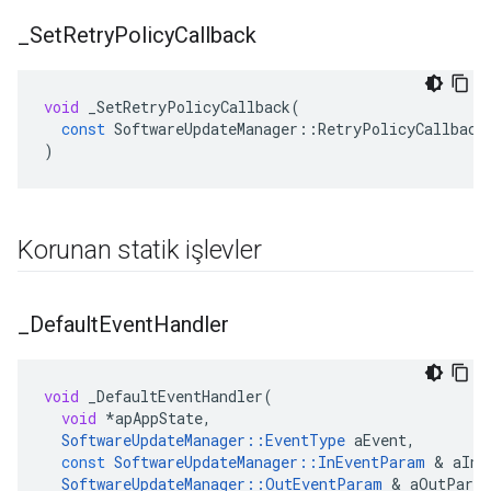
_
Set
Retry
Policy
Callback
void
_SetRetryPolicyCallback
(
const
SoftwareUpdateManager
::
RetryPolicyCallback
)
Korunan statik işlevler
_
Default
Event
Handler
void
_DefaultEventHandler
(
void
*
apAppState
,
SoftwareUpdateManager
::
EventType
aEvent
,
const
SoftwareUpdateManager
::
InEventParam
&
aInP
SoftwareUpdateManager
::
OutEventParam
&
aOutPara