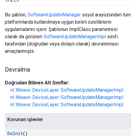
Bu şablon,
SoftwareUpdateManager
soyut arayüzünden tüm
platformlarda kullanılmaya uygun belirli özelliklerin
uygulamalarını içerir. Şablonun ImplClass parametresi
olarak da görünen
SoftwareUpdateManagerImpl
sınıfı
tarafından (doğrudan veya dolaylı olarak) devralınması
amaçlanmıştır.
Devralma
Doğrudan Bilinen Alt Sınıflar:
nl::Weave::DeviceLayer::SoftwareUpdateManagerImpl
nl::Weave::DeviceLayer::SoftwareUpdateManagerImpl
nl::Weave::DeviceLayer::SoftwareUpdateManagerImpl
Korunan işlevler
Do
Init
()