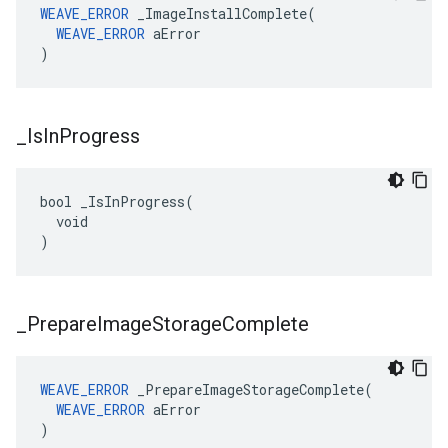
WEAVE_ERROR
 _ImageInstallComplete(

WEAVE_ERROR
 aError

)
_
Is
In
Progress
bool _IsInProgress(

  void

)
_
Prepare
Image
Storage
Complete
WEAVE_ERROR
 _PrepareImageStorageComplete(

WEAVE_ERROR
 aError

)