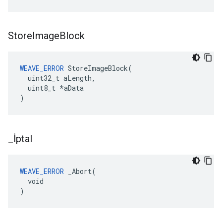
Store
Image
Block
WEAVE_ERROR
 StoreImageBlock(

  uint32_t aLength,

  uint8_t *aData

)
_
İptal
WEAVE_ERROR
 _Abort(

  void

)