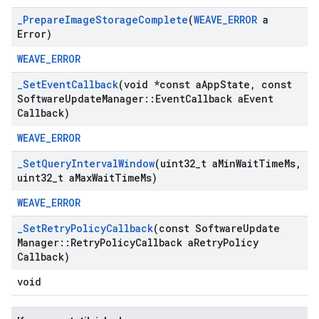
_
Prepare
Image
Storage
Complete
(
WEAVE
_
ERROR
a
Error)
WEAVE_ERROR
_
Set
Event
Callback
(void *const a
App
State
,
const
Software
Update
Manager
::
Event
Callback a
Event
Callback)
WEAVE_ERROR
_
Set
Query
Interval
Window
(uint32
_
t a
Min
Wait
Time
Ms
,
uint32
_
t a
Max
Wait
Time
Ms)
WEAVE_ERROR
_
Set
Retry
Policy
Callback
(const Software
Update
Manager
::
Retry
Policy
Callback a
Retry
Policy
Callback)
void