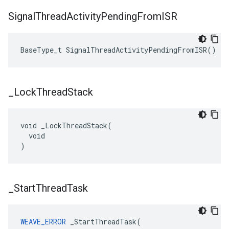
Signal
Thread
Activity
Pending
From
ISR
BaseType_t SignalThreadActivityPendingFromISR()
_
Lock
Thread
Stack
void _LockThreadStack(

  void

)
_
Start
Thread
Task
WEAVE_ERROR
 _StartThreadTask(
