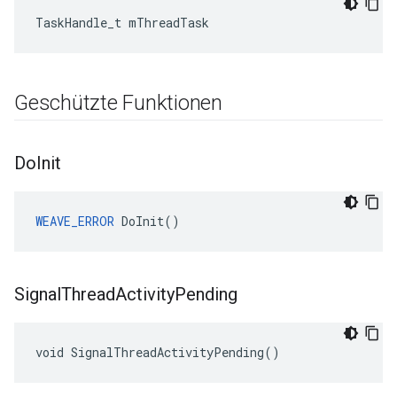
TaskHandle_t mThreadTask
Geschützte Funktionen
Do
Init
WEAVE_ERROR
 DoInit()
Signal
Thread
Activity
Pending
void SignalThreadActivityPending()