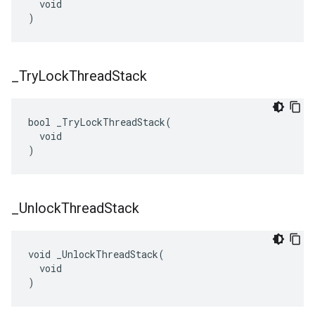
  void

)
_
Try
Lock
Thread
Stack
bool _TryLockThreadStack(

  void

)
_
Unlock
Thread
Stack
void _UnlockThreadStack(

  void

)