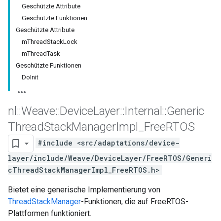
Geschützte Attribute
Geschützte Funktionen
Geschützte Attribute
mThreadStackLock
mThreadTask
Geschützte Funktionen
DoInit
nl
::
Weave
::
Device
Layer
::
Internal
::
Generic
Thread
Stack
Manager
Impl
_
Free
RTOS
#include <src/adaptations/device-
layer/include/Weave/DeviceLayer/FreeRTOS/Generi
cThreadStackManagerImpl_FreeRTOS.h>
Bietet eine generische Implementierung von
ThreadStackManager
-Funktionen, die auf FreeRTOS-
Plattformen funktioniert.