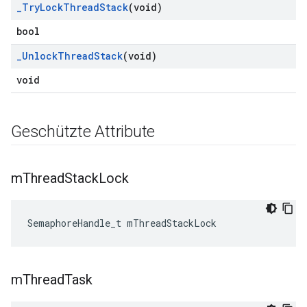
_
Try
Lock
Thread
Stack
(void)
bool
_
Unlock
Thread
Stack
(void)
void
Geschützte Attribute
m
Thread
Stack
Lock
SemaphoreHandle_t mThreadStackLock
m
Thread
Task