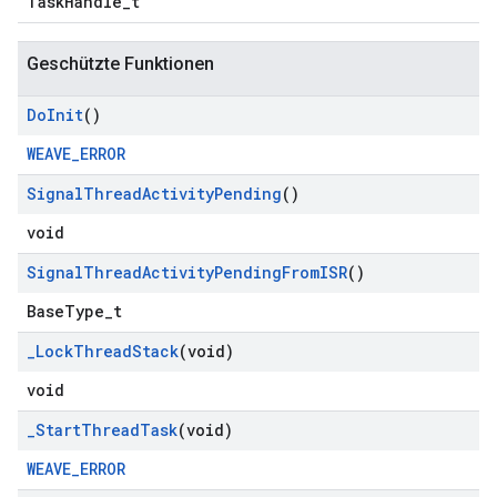
TaskHandle_t
Geschützte Funktionen
Do
Init
()
WEAVE_ERROR
Signal
Thread
Activity
Pending
()
void
Signal
Thread
Activity
Pending
From
ISR
()
BaseType_t
_
Lock
Thread
Stack
(void)
void
_
Start
Thread
Task
(void)
WEAVE_ERROR