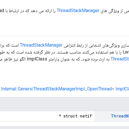
می از ویژگی های
ThreadStackManager
را ارائه می دهد که در ارتباط با OpenThread و LwIP کار می کند.
سازی ویژگی‌های انتخابی از رابط انتزاعی
ThreadStackManager
است که برای
ThreadS
به ارث برده شود، که به عنوان پارامتر ImplClass الگو نیز ظاهر می شود.
::Internal::GenericThreadStackManagerImpl_OpenThread< ImplCla
struct netif *
Thread
N