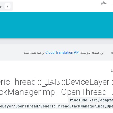
منابع
/
این صفحه به‌وسیله
ترجمه شده است.
ع
Device
Layer
::
داخلی
::
Generic
Thread
ck
Manager
Impl
_
Open
Thread
_
#include <src/adapt
eLayer/OpenThread/GenericThreadStackManagerImpl_Op