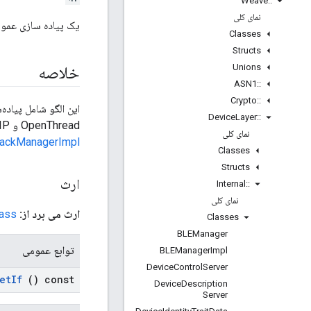
Weave
::
نمای کلی
یک پیاده سازی عمو
Classes
Structs
Unions
خلاصه
ASN1
::
Crypto
::
این الگو شامل پیاده‌
Device
Layer
::
OpenThread و LwIP را با هم استفاده می‌کنند مناسب هستند. در نظر گرفته شده است که به طور مستقیم یا غیرمستقیم توسط کلاس
نمای کلی
tackManagerImpl
Classes
Structs
ارث
Internal
::
نمای کلی
ارث می برد از:
ss >
Classes
BLEManager
توابع عمومی
BLEManager
Impl
Device
Control
Server
et
If
() const
Device
Description
Server