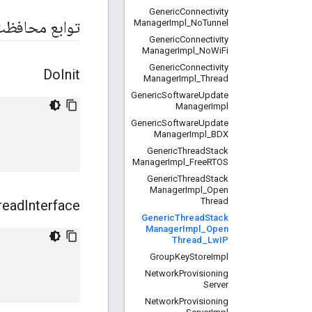
Generic
Connectivity
Manager
Impl
_
No
Tunnel
توابع محافظ
Generic
Connectivity
Manager
Impl
_
No
Wi
Fi
Generic
Connectivity
Do
Init
Manager
Impl
_
Thread
Generic
Software
Update
Manager
Impl
Generic
Software
Update
Manager
Impl
_
BDX
Generic
Thread
Stack
Manager
Impl
_
Free
RTOS
Generic
Thread
Stack
Manager
Impl
_
Open
Thread
read
Interface
Generic
Thread
Stack
Manager
Impl
_
Open
Thread
_
Lw
IP
Group
Key
Store
Impl
Network
Provisioning
Server
Network
Provisioning