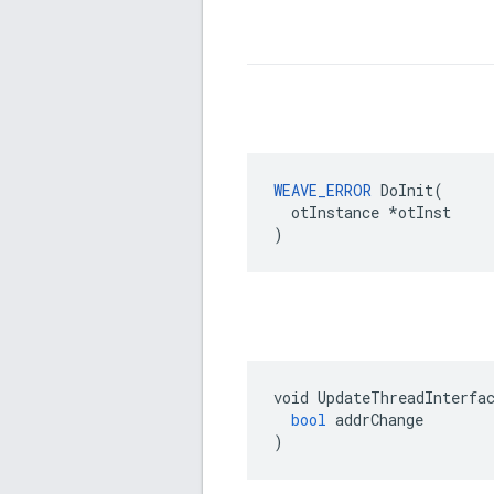
WEAVE_ERROR
 DoInit(

  otInstance *otInst

)
void
UpdateThreadInterfa
bool
addrChange
)