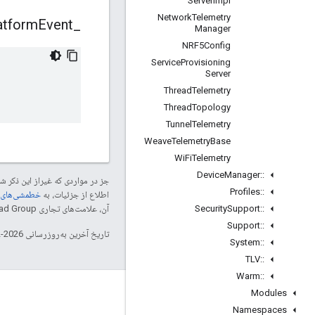
Server
Impl
Network
Telemetry
atform
Event
_
Manager
NRF5Config
Service
Provisioning
Server
Thread
Telemetry
Thread
Topology
Tunnel
Telemetry
Weave
Telemetry
Base
Wi
Fi
Telemetry
Device
Manager
::
جز در مواردی که غیراز این ذکر
Profiles
::
اطلاع از جزئیات، به
خطمشی‌های سایت elopers
Security
Support
::
آن، علامت‌های تجاری Thread Group هستند و تحت پروانه استفاده می‌شوند.
Support
::
تاریخ آخرین به‌روزرسانی 2026-02-18 به‌وقت ساعت هماهنگ جهانی.
System
::
TLV
::
Warm
::
GitHub
Modules
Namespaces