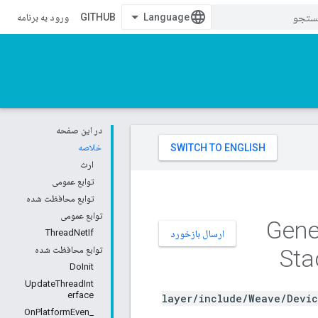
GITHUB
ورود به برنامه
در این صفحه
خلاصه
ارث
توابع عمومی
توابع محافظت شده
توابع عمومی
ThreadNetIf
ارسال بازخورد
Sta
توابع محافظت شده
DoInit
UpdateThreadInt
erface
layer/include/Weave/Devic
_OnPlatformEven