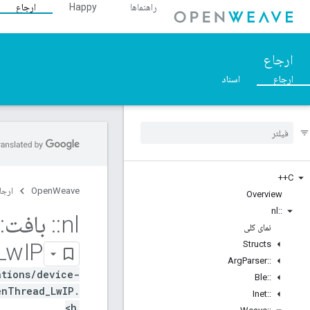
راهنماها
Happy
ارجاع
ارجاع
ارجاع
اسناد
C++
OpenWeave
ارجا
Overview
nl
::
nl
::
بافت
::
نمای کلی
Lw
IP
Structs
Arg
Parser
::
ations/device-
Ble
::
enThread_LwIP.
Inet
::
h>