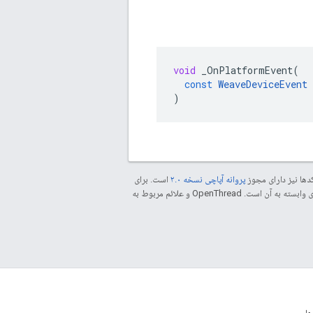
void
_OnPlatformEvent
(
const
WeaveDeviceEvent
)
دها نیز دارای مجوز
پروانه آپاچی نسخه ۲.۰
است. برای
مراجعه کنید. جاوا علامت تجاری ثبت‌شده Oracle و/یا شرکت‌های وابسته به آن است. ‫OpenThread و علائم مربوط به