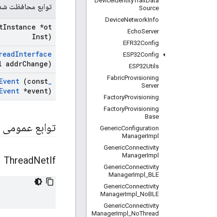
Device
Identity
Trait
Data
توابع محافظت شد
Source
Device
Network
Info
t
Instance *ot
Echo
Server
Inst)
EFR32Config
read
Interface
ESP32Config
l addr
Change)
ESP32Utils
Fabric
Provisioning
Event
(const
_
Server
Event
*event)
Factory
Provisioning
Factory
Provisioning
Base
توابع عمومی
Generic
Configuration
Manager
Impl
Generic
Connectivity
Manager
Impl
Thread
Net
If
Generic
Connectivity
Manager
Impl
_
BLE
Generic
Connectivity
Manager
Impl
_
No
BLE
Generic
Connectivity
Manager
Impl
_
No
Thread