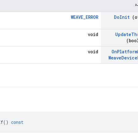
ه
WEAVE_ERROR
Do
Init
(o
void
Update
Th
(boo
void
On
Platform
Weave
Device
If
()
const