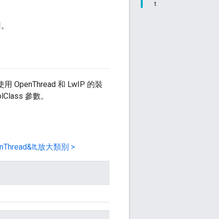
t
用。
nThread 和 LwIP 的裝
lass 參數。
OpenThread&lt;放大類別 >