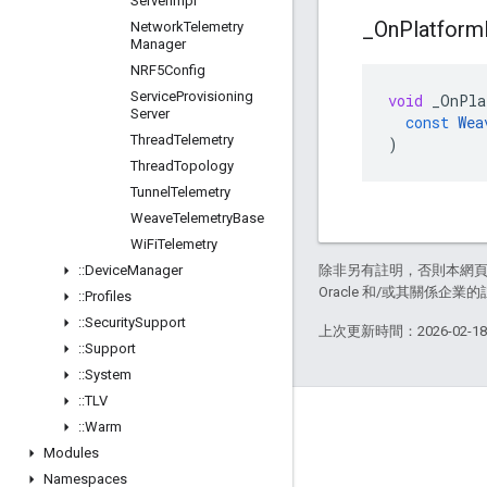
Server
Impl
_
On
Platform
Network
Telemetry
Manager
NRF5Config
Service
Provisioning
void
_OnPla
Server
const
Wea
Thread
Telemetry
)
Thread
Topology
Tunnel
Telemetry
Weave
Telemetry
Base
Wi
Fi
Telemetry
::
Device
Manager
除非另有註明，否則本網
Oracle 和/或其關係企業的
::
Profiles
::
Security
Support
上次更新時間：2026-02-1
::
Support
::
System
::
TLV
GitHub
::
Warm
Modules
OpenWeave
Namespaces