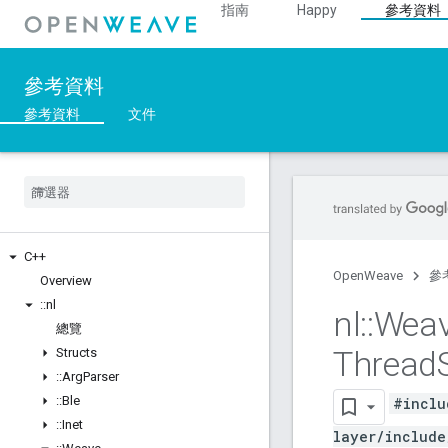
指南
Happy
參考資料
參考資料
參考資料
文件
C++
OpenWeave
參
Overview
::
nl
nl
::
Wea
總覽
Thread
Structs
::
Arg
Parser
::
Ble
#inclu
::
Inet
layer/include