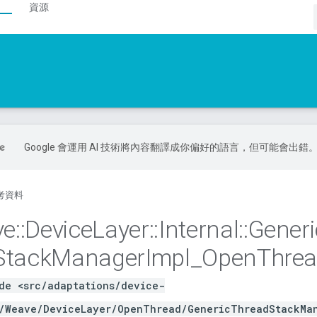
資源
Google 會運用 AI 技術將內容翻譯成你偏好的語言，但可能會出錯
考資料
ve
::
Device
Layer
::
Internal
::
Generi
Stack
Manager
Impl
_
Open
Thre
de <src/adaptations/device-
/Weave/DeviceLayer/OpenThread/GenericThreadStackMa