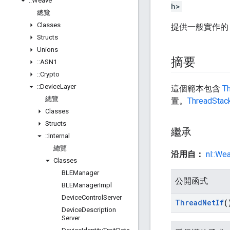
::
Weave
h>
總覽
Classes
提供一般實作
Structs
Unions
摘要
::
ASN1
::
Crypto
::
Device
Layer
這個範本包含
T
總覽
置。
ThreadStac
Classes
Structs
繼承
::
Internal
總覽
沿用自：
nl::We
Classes
BLEManager
公開函式
BLEManager
Impl
Device
Control
Server
Thread
Net
If
(
Device
Description
Server