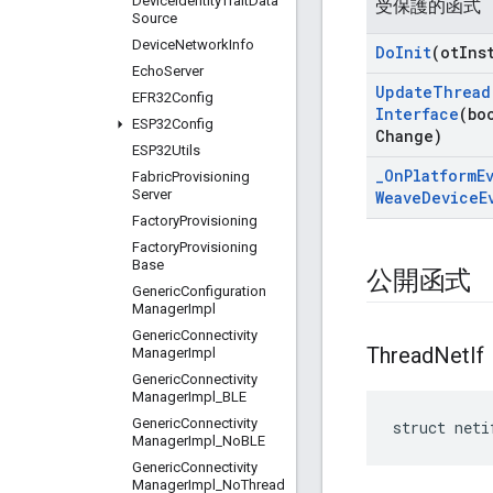
Device
Identity
Trait
Data
受保護的函式
Source
Device
Network
Info
Do
Init
(ot
Ins
Echo
Server
Update
Thread
EFR32Config
Interface
(bo
ESP32Config
Change)
ESP32Utils
_
On
Platform
E
Fabric
Provisioning
Server
Weave
Device
E
Factory
Provisioning
Factory
Provisioning
Base
公開函式
Generic
Configuration
Manager
Impl
Generic
Connectivity
Thread
Net
If
Manager
Impl
Generic
Connectivity
Manager
Impl
_
BLE
Generic
Connectivity
struct
neti
Manager
Impl
_
No
BLE
Generic
Connectivity
Manager
Impl
_
No
Thread