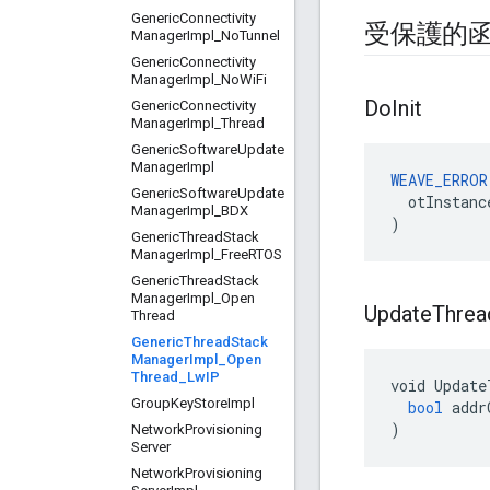
Generic
Connectivity
受保護的
Manager
Impl
_
No
Tunnel
Generic
Connectivity
Manager
Impl
_
No
Wi
Fi
Do
Init
Generic
Connectivity
Manager
Impl
_
Thread
Generic
Software
Update
Manager
Impl
WEAVE_ERROR
Generic
Software
Update
  otInstanc
Manager
Impl
_
BDX
)
Generic
Thread
Stack
Manager
Impl
_
Free
RTOS
Generic
Thread
Stack
Manager
Impl
_
Open
Update
Threa
Thread
Generic
Thread
Stack
Manager
Impl
_
Open
Thread
_
Lw
IP
void
Update
Group
Key
Store
Impl
bool
addr
)
Network
Provisioning
Server
Network
Provisioning