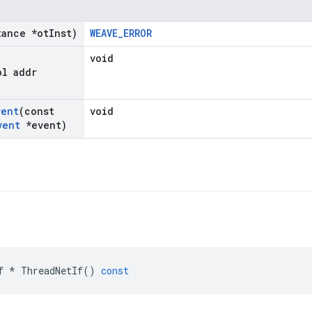
tance *ot
Inst)
WEAVE_ERROR
void
ol addr
vent
(const
void
vent
*event)
f
*
ThreadNetIf
()
const