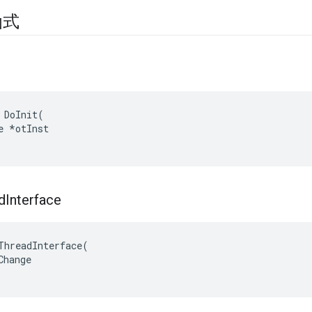
函式
 DoInit(

e *otInst

d
Interface
ThreadInterface
(
Change