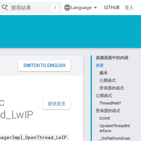
/
GITHUB
登入
這個頁面中的內容
。
摘要
繼承
公開函式
受保護的函式
公開函式
c
ThreadNetIf
提供意見
ad
_
Lw
IP
受保護的函式
DoInit
UpdateThreadInt
erface
nagerImpl_OpenThread_LwIP.
_OnPlatformEven