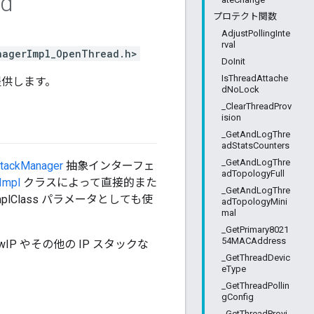
ad
プロテクト関数
AdjustPollingInte
rval
nagerImpl_OpenThread.h>
DoInit
IsThreadAttache
供します。
dNoLock
_ClearThreadProv
ision
_GetAndLogThre
adStatsCounters
_GetAndLogThre
tackManager
抽象インターフェ
adTopologyFull
Impl
クラスによって直接的また
_GetAndLogThre
Class パラメータとしても使
adTopologyMini
mal
_GetPrimary8021
54MACAddress
IP やその他の IP スタックな
_GetThreadDevic
eType
_GetThreadPollin
gConfig
_GetThreadProvi