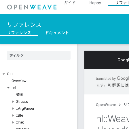
ガイド
Happy
リファ
リファレンス
リファレンス
ドキュメント
Goo
C++
Overview
ます。AI 翻訳
::
nl
概要
Structs
OpenWeave
リ
::
Arg
Parser
nl
::
Wea
::
Ble
::
Inet