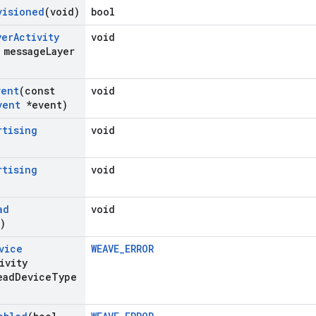
visioned
(void)
bool
yer
Activity
void
 message
Layer
vent
(const
void
vent
*event)
rtising
void
rtising
void
ad
void
)
vice
WEAVE_ERROR
ivity
ead
Device
Type