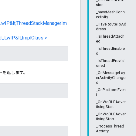
sion
_haveMeshConn
ectivity
_LwIP&lt;ThreadStackManagerIm
_HaveRouteToAd
dress
_IsThreadAttach
d_LwIP&lt;ImplClass >
ed
_IsThreadEnable
d
_IsThreadProvisi
oned
クトを返します。
_OnMessageLay
erActivityChange
d
_OnPlatformEven
t
_OnWoBLEAdver
tisingStart
_OnWoBLEAdver
tisingStop
_ProcessThread
Activity