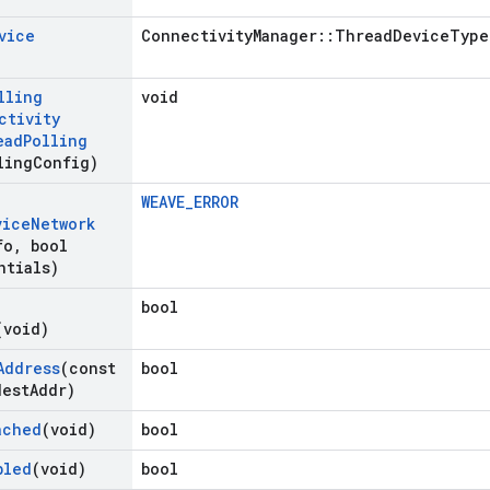
vice
ConnectivityManager::ThreadDeviceType
lling
void
ctivity
ead
Polling
ling
Config)
WEAVE_ERROR
vice
Network
fo
,
bool
ntials)
bool
(void)
Address
(const
bool
est
Addr)
ached
(void)
bool
bled
(void)
bool