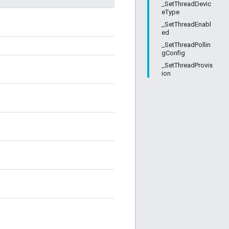
_SetThreadDevic
eType
_SetThreadEnabl
ed
_SetThreadPollin
gConfig
_SetThreadProvis
ion