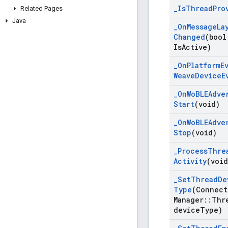
_
Is
Thread
Pro
Related Pages
Java
_
On
Message
La
Changed
(bool
Is
Active)
_
On
Platform
E
Weave
Device
E
_
On
Wo
BLEAdve
Start
(void)
_
On
Wo
BLEAdve
Stop
(void)
_
Process
Thre
Activity
(void
_
Set
Thread
De
Type
(Connect
Manager
::
Thr
device
Type)