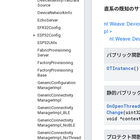
Device
Identity
Trait
Data
Source
直系の既知のサ
Device
Network
Info
Echo
Server
nl::Weave::Devi
EFR32Config
pl >
ESP32Config
nl::Weave::De
ESP32Utils
Fabric
Provisioning
パブリック関
Server
Factory
Provisioning
OTInstance
()
Factory
Provisioning
Base
Generic
Configuration
Manager
Impl
静的パブリッ
Generic
Connectivity
Manager
Impl
On
Open
Thread
Generic
Connectivity
Change
(uint3
Manager
Impl
_
BLE
void *contex
Generic
Connectivity
Manager
Impl
_
No
BLE
Generic
Connectivity
プロテクト関
Manager
Impl
_
No
Thread