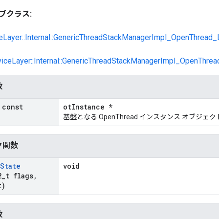
ブクラス:
ceLayer::Internal::GenericThreadStackManagerImpl_OpenThread
viceLayer::Internal::GenericThreadStackManagerImpl_OpenThrea
数
 const
otInstance *
基盤となる OpenThread インスタンス オブジェ
ク関数
State
void
2
_
t flags
,
t)
数