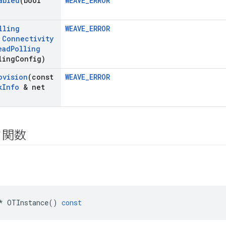
abled
(bool
WEAVE_ERROR
lling
WEAVE_ERROR
t
Connectivity
ead
Polling
ling
Config)
ovision
(const
WEAVE_ERROR
k
Info
& net
ク関数
*
OTInstance
()
const