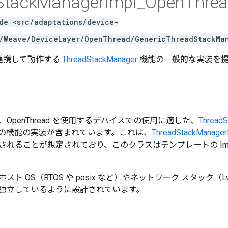
Stack
Manager
Impl
_
Open
Thre
de <src/adaptations/device-
/Weave/DeviceLayer/OpenThread/GenericThreadStackMa
d と連携して動作する
ThreadStackManager
機能の一般的な実装を提
OpenThread を使用するデバイスでの使用に適した、
ThreadS
の機能の実装が含まれています。これは、
ThreadStackManager
れることが想定されており、このクラスはテンプレートの Impl
ト OS（RTOS や posix など）やネットワーク スタック（Lw
独立しているように設計されています。