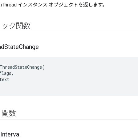
enThread インスタンス オブジェクトを返します。
リック関数
ad
State
Change
ThreadStateChange(

lags,

ext

ト関数
g
Interval