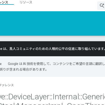
レンス
リソース
gle は、黒人コミュニティのための人種的公平の促進に取り組んでいます
Google は AI 技術を使用して、コンテンツをご希望の言語に翻訳
には誤りが含まれる場合があります。
ファレンス
ve
::
Device
Layer
::
Internal
::
Generi