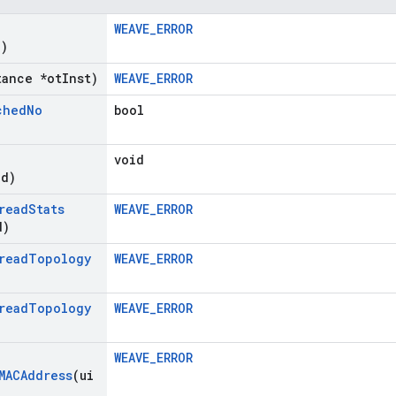
g
WEAVE_ERROR
d)
tance *ot
Inst)
WEAVE_ERROR
ched
No
bool
void
id)
read
Stats
WEAVE_ERROR
d)
read
Topology
WEAVE_ERROR
read
Topology
WEAVE_ERROR
)
WEAVE_ERROR
MACAddress
(ui