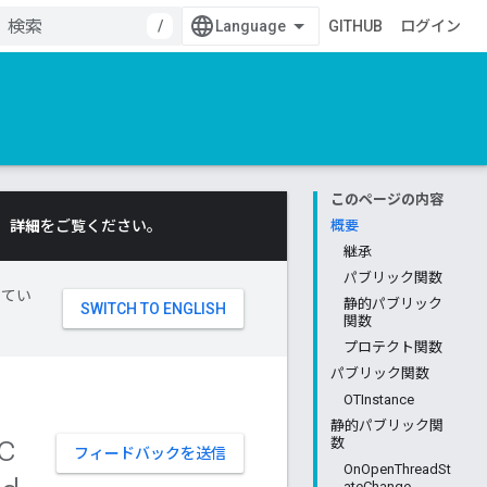
/
GITHUB
ログイン
このページの内容
。
詳細
をご覧ください。
概要
継承
パブリック関数
してい
静的パブリック
関数
プロテクト関数
パブリック関数
OTInstance
静的パブリック関
c
数
フィードバックを送信
OnOpenThreadSt
ateChange