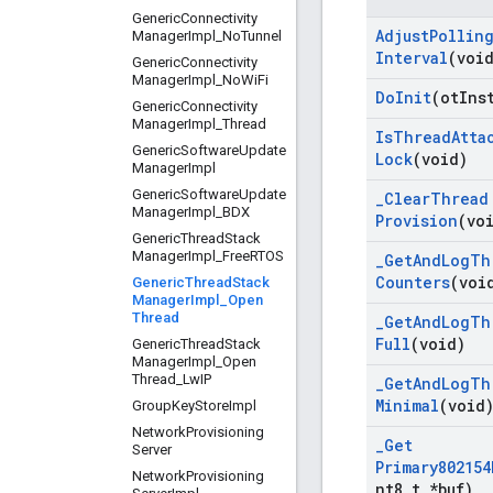
Generic
Connectivity
Adjust
Pollin
Manager
Impl
_
No
Tunnel
Interval
(voi
Generic
Connectivity
Manager
Impl
_
No
Wi
Fi
Do
Init
(ot
Ins
Generic
Connectivity
Manager
Impl
_
Thread
Is
Thread
Atta
Generic
Software
Update
Lock
(void)
Manager
Impl
Generic
Software
Update
_
Clear
Thread
Manager
Impl
_
BDX
Provision
(vo
Generic
Thread
Stack
Manager
Impl
_
Free
RTOS
_
Get
And
Log
Th
Counters
(voi
Generic
Thread
Stack
Manager
Impl
_
Open
Thread
_
Get
And
Log
Th
Full
(void)
Generic
Thread
Stack
Manager
Impl
_
Open
Thread
_
Lw
IP
_
Get
And
Log
Th
Minimal
(void
Group
Key
Store
Impl
Network
Provisioning
_
Get
Server
Primary802154
Network
Provisioning
nt8
_
t *buf)