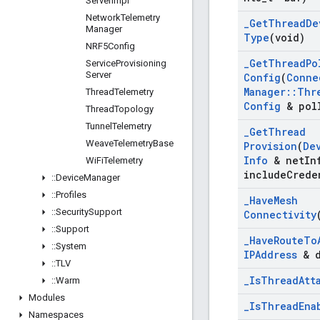
Server
Impl
Network
Telemetry
_
Get
Thread
De
Manager
Type
(void)
NRF5Config
_
Get
Thread
Po
Service
Provisioning
Server
Config
(
Conne
Manager
::
Thr
Thread
Telemetry
Config
& pol
Thread
Topology
Tunnel
Telemetry
_
Get
Thread
Weave
Telemetry
Base
Provision
(
De
Info
& net
In
Wi
Fi
Telemetry
include
Crede
::
Device
Manager
::
Profiles
_
Have
Mesh
::
Security
Support
Connectivity
::
Support
_
Have
Route
To
::
System
IPAddress
& d
::
TLV
_
Is
Thread
Att
::
Warm
Modules
_
Is
Thread
Ena
Namespaces