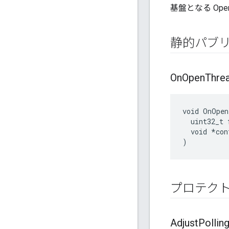
基盤となる Op
静的パブ
On
Open
Thre
void OnOpen
  uint32_t f
  void *cont
)
プロテク
Adjust
Pollin