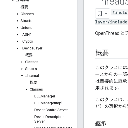
Thread
::
Weave
概要
#inclu
Classes
Structs
layer/include
Unions
OpenThrea
::
ASN1
::
Crypto
::
Device
Layer
概要
概要
Classes
このクラスには、
Structs
ースからの一部
::
Internal
は間接的に継承さ
概要
用されます。
Classes
BLEManager
このクラスは、ホス
BLEManager
Impl
ど）の選択から
Device
Control
Server
Device
Description
Server
継承