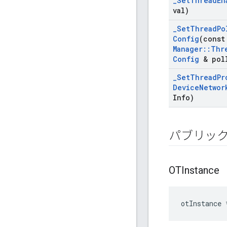
_
Set
Thread
En
val)
_
Set
Thread
Po
Config
(cons
Manager
::
Thr
Config
& pol
_
Set
Thread
Pr
Device
Networ
Info)
パブリッ
OTInstance
otInstance