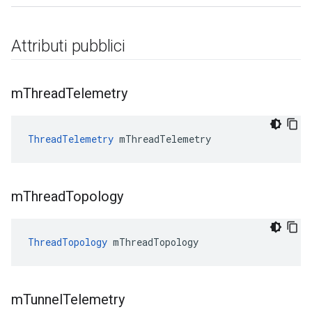
Attributi pubblici
m
Thread
Telemetry
ThreadTelemetry
 mThreadTelemetry
m
Thread
Topology
ThreadTopology
 mThreadTopology
m
Tunnel
Telemetry