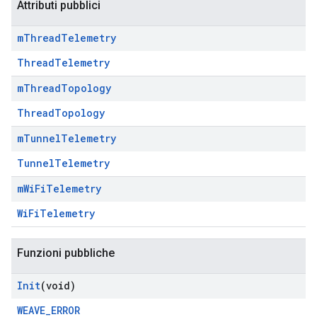
Attributi pubblici
m
Thread
Telemetry
ThreadTelemetry
m
Thread
Topology
ThreadTopology
m
Tunnel
Telemetry
TunnelTelemetry
m
Wi
Fi
Telemetry
WiFiTelemetry
Funzioni pubbliche
Init
(void)
WEAVE_ERROR