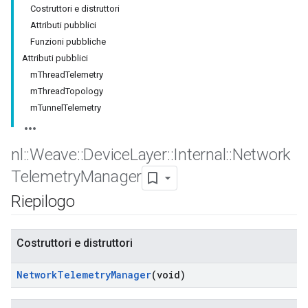
Costruttori e distruttori
Attributi pubblici
Funzioni pubbliche
Attributi pubblici
mThreadTelemetry
mThreadTopology
mTunnelTelemetry
nl
::
Weave
::
Device
Layer
::
Internal
::
Network
Telemetry
Manager
Riepilogo
Costruttori e distruttori
Network
Telemetry
Manager
(void)