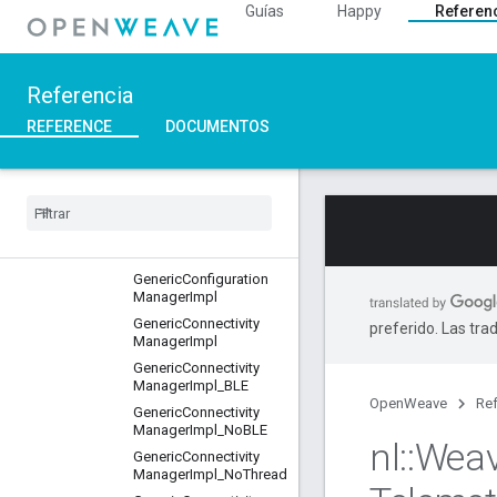
ource
Guías
Happy
Referen
DeviceNetworkInfo
EchoServer
EFR32Config
Referencia
ESP32Config
REFERENCE
DOCUMENTOS
ESP32Utils
Fabric
Provisioning
Server
Factory
Provisioning
Factory
Provisioning
Base
Generic
Configuration
Manager
Impl
Generic
Connectivity
preferido. Las tra
Manager
Impl
Generic
Connectivity
Manager
Impl
_
BLE
OpenWeave
Ref
Generic
Connectivity
Manager
Impl
_
No
BLE
nl
::
Wea
Generic
Connectivity
Manager
Impl
_
No
Thread