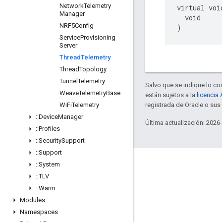
Network
Telemetry
virtual voi
Manager
  void

NRF5Config
)
Service
Provisioning
Server
Thread
Telemetry
Thread
Topology
Tunnel
Telemetry
Salvo que se indique lo con
Weave
Telemetry
Base
están sujetos a la
licencia
Wi
Fi
Telemetry
registrada de Oracle o su
::
Device
Manager
Última actualización: 2026
::
Profiles
::
Security
Support
::
Support
GitHub
::
System
::
TLV
OpenWeave
::
Warm
Happy
Modules
OpenThread
Namespaces