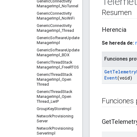
Telemet
Generic
Connectivity
Manager
Impl
_
No
Tunnel
Resumen
Generic
Connectivity
Manager
Impl
_
No
Wi
Fi
Generic
Connectivity
Herencia
Manager
Impl
_
Thread
Generic
Software
Update
Se hereda de:
Manager
Impl
Generic
Software
Update
Manager
Impl
_
BDX
Funciones pro
Generic
Thread
Stack
Manager
Impl
_
Free
RTOS
Get
Telemetry
Generic
Thread
Stack
Event
(void)
Manager
Impl
_
Open
Thread
Generic
Thread
Stack
Manager
Impl
_
Open
Funciones 
Thread
_
Lw
IP
Group
Key
Store
Impl
Network
Provisioning
Get
Telemetr
Server
Network
Provisioning
Server
Impl