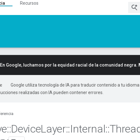
cia
Recursos
En Google, luchamos por la equidad racial de la comunidad negra.
Google utiliza tecnología de IA para traducir contenido a tu idioma
ducciones realizadas con IA pueden contener errores.
erencia
ve
::
Device
Layer
::
Internal
::
Threa