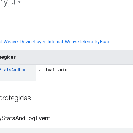
ry
nl::Weave::DeviceLayer::Internal::WeaveTelemetryBase
tegidas
Stats
And
Log
virtual void
protegidas
y
Stats
And
Log
Event