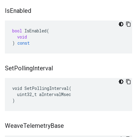
Is
Enabled
bool
IsEnabled
(
void
)
const
Set
Polling
Interval
void SetPollingInterval(

  uint32_t aIntervalMsec

)
Weave
Telemetry
Base