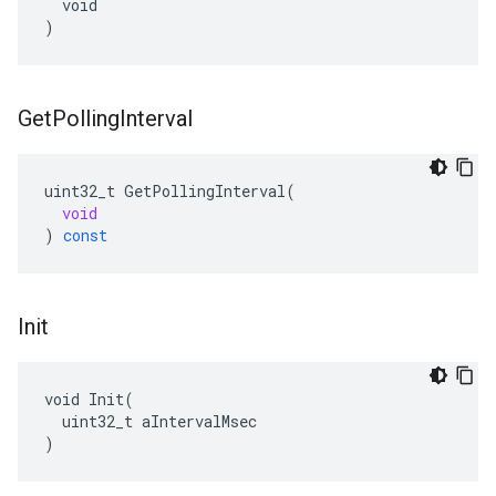
  void

)
Get
Polling
Interval
uint32_t
GetPollingInterval
(
void
)
const
Init
void Init(

  uint32_t aIntervalMsec

)