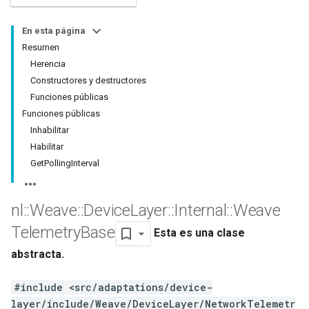
En esta página
Resumen
Herencia
Constructores y destructores
Funciones públicas
Funciones públicas
Inhabilitar
Habilitar
GetPollingInterval
nl
::
Weave
::
Device
Layer
::
Internal
::
Weave
Telemetry
Base
Esta es una clase
abstracta.
#include <src/adaptations/device-
layer/include/Weave/DeviceLayer/NetworkTelemetr