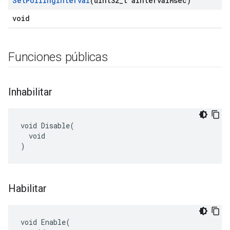
Set
Polling
Interval
(uint32
_
t a
Interval
Msec)
void
Funciones públicas
Inhabilitar
void Disable(

  void

)
Habilitar
void Enable(
