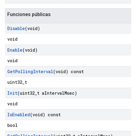
Funciones públicas
Disable
(void)
void
Enable
(void)
void
Get
Polling
Interval
(void) const
uint32_t
Init
(uint32
_
t a
Interval
Msec)
void
Is
Enabled
(void) const
bool