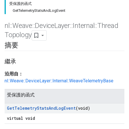
受保護的函式
GetTelemetryStatsAndLogEvent
nl
::
Weave
::
Device
Layer
::
Internal
::
Thread
Topology
摘要
繼承
沿用自：
nl::Weave::DeviceLayer::Internal::WeaveTelemetryBase
受保護的函式
Get
Telemetry
Stats
And
Log
Event
(void)
virtual void