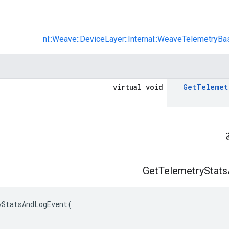
nl::Weave::DeviceLayer::Internal::WeaveTelemetryBa
virtual void
Get
Telemet
Get
Telemetry
Stats
StatsAndLogEvent(
