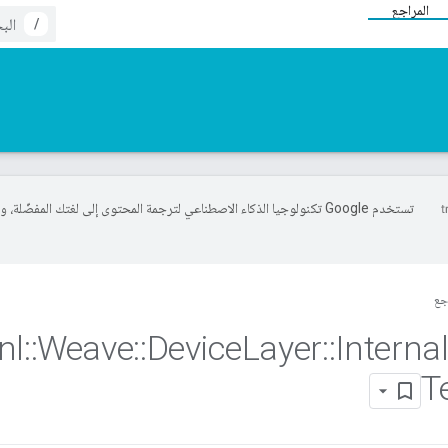
المراجع
/
تستخدم Google تكنولوجيا الذكاء الاصطناعي لترجمة المحتوى إلى لغتك المفضّلة، 
جع
nl
::
Weave
::
Device
Layer
::
Interna
T