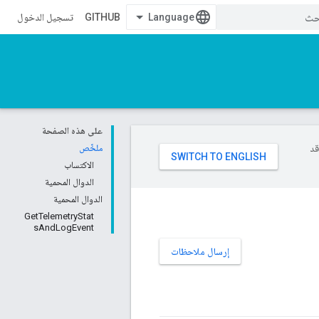
GITHUB
تسجيل الدخول
على هذه الصفحة
وقد
ملخّص
الاكتساب
الدوال المحمية
الدوال المحمية
GetTelemetryStat
sAndLogEvent
إرسال ملاحظات