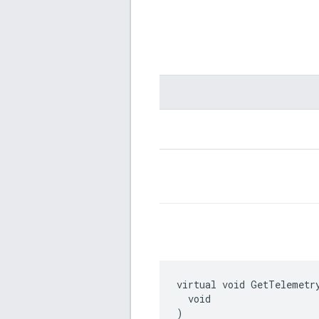
virtual void GetTelemetry
  void

)