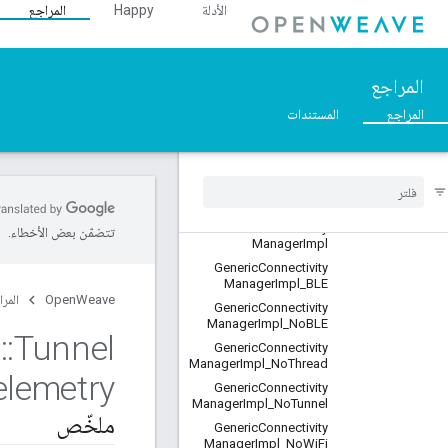
الأدلة
Happy
المراجع
EFR32Config
ESP32Config
ESP32Utils
المراجع
FabricProvisioningServe
r
المراجع
المستندات
FactoryProvisioning
Factory
Provisioning
Base
Generic
Configuration
Manager
Impl
Generic
Connectivity
تتضمّن بعض الأخطاء.
Manager
Impl
Generic
Connectivity
Manager
Impl
_
BLE
OpenWeave
المرا
Generic
Connectivity
Manager
Impl
_
No
BLE
l
::
Tunnel
Generic
Connectivity
Manager
Impl
_
No
Thread
elemetry
Generic
Connectivity
Manager
Impl
_
No
Tunnel
ملخّص
Generic
Connectivity
Manager
Impl
_
No
Wi
Fi