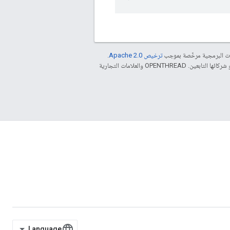
مات البرمجية مرخّصة بموجب
ترخيص Apache 2.0‏
.
. إنّ Java هي علامة تجارية مسجَّلة لشركة Oracle و/أو شركائها التابعين. ‫OPENTHREAD والعلامات التجارية