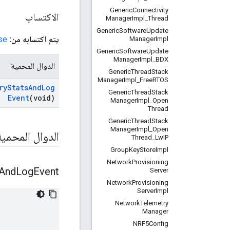
Generic
Connectivity
الاكتساب
Manager
Impl
_
Thread
Generic
Software
Update
يتم اكتسابه من:
se
Manager
Impl
Generic
Software
Update
Manager
Impl
_
BDX
الدوال المحمية
Generic
Thread
Stack
Manager
Impl
_
Free
RTOS
ry
Stats
And
Log
Generic
Thread
Stack
Event
(void)
Manager
Impl
_
Open
Thread
Generic
Thread
Stack
Manager
Impl
_
Open
الدوال المحمية
Thread
_
Lw
IP
Group
Key
Store
Impl
Network
Provisioning
And
Log
Event
Server
Network
Provisioning
Server
Impl
Network
Telemetry
Manager
NRF5Config