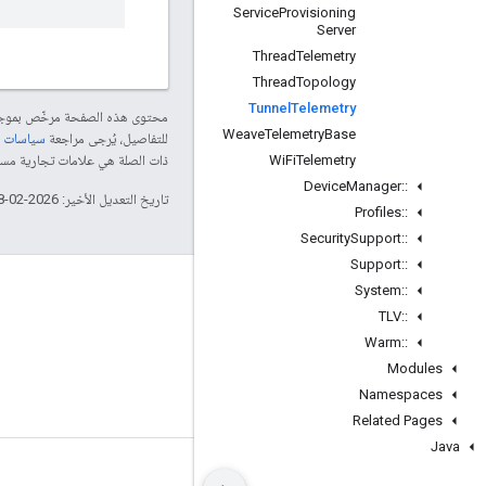
Service
Provisioning
Server
Thread
Telemetry
Thread
Topology
Tunnel
Telemetry
محتوى هذه الصفحة مرخّص بمو
Weave
Telemetry
Base
للتفاصيل، يُرجى مراجعة
سياسات موقع le Developers
Wi
Fi
Telemetry
ذات الصلة هي علامات تجارية مسجّلة تابعة لشركة Thread Group
Device
Manager
::
تاريخ التعديل الأخير: 2026-02-18 (حسب التوقيت العالمي المتفَّق عليه)
Profiles
::
Security
Support
::
Support
::
GitHub
System
::
TLV
::
OpenWeave
Warm
::
Happy
Modules
OpenThread
Namespaces
Related Pages
Java
البنود
الخصوصية
Manage cookies