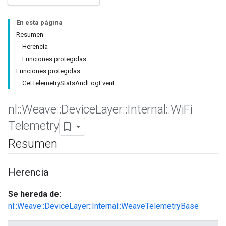
En esta página
Resumen
Herencia
Funciones protegidas
Funciones protegidas
GetTelemetryStatsAndLogEvent
nl
::
Weave
::
Device
Layer
::
Internal
::
Wi
Fi
Telemetry
Resumen
Herencia
Se hereda de:
nl::Weave::DeviceLayer::Internal::WeaveTelemetryBase