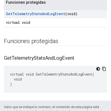
Funciones protegidas
Get
Telemetry
Stats
And
Log
Event
(void)
virtual void
Funciones protegidas
Get
Telemetry
Stats
And
Log
Event
virtual void GetTelemetryStatsAndLogEvent(

  void

)
Salvo que se indique lo contrario, el contenido de esta página está