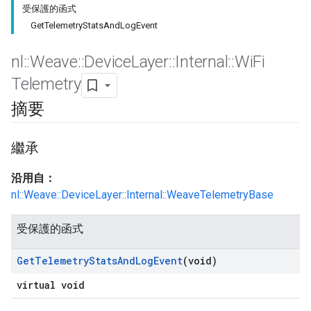
受保護的函式
GetTelemetryStatsAndLogEvent
nl
::
Weave
::
Device
Layer
::
Internal
::
Wi
Fi
Telemetry
摘要
繼承
沿用自：
nl::Weave::DeviceLayer::Internal::WeaveTelemetryBase
受保護的函式
Get
Telemetry
Stats
And
Log
Event
(void)
virtual void