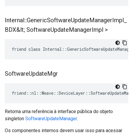
Internal
::
Generic
Software
Update
Manager
Impl
_
BDX&lt; Software
Update
Manager
Impl >
friend class Internal::GenericSoftwareUpdateManage
Software
Update
Mgr
friend::nl::Weave::DeviceLayer::SoftwareUpdateMana
Retorna uma referência à interface pública do objeto
singleton
SoftwareUpdateManager
.
Os componentes internos devem usar isso para acessar