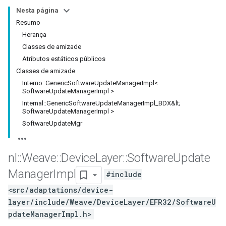
Nesta página
Resumo
Herança
Classes de amizade
Atributos estáticos públicos
Classes de amizade
Interno::GenericSoftwareUpdateManagerImpl<
SoftwareUpdateManagerImpl >
Internal::GenericSoftwareUpdateManagerImpl_BDX&lt;
SoftwareUpdateManagerImpl >
SoftwareUpdateMgr
nl
::
Weave
::
Device
Layer
::
Software
Update
Manager
Impl
#include
<src/adaptations/device-
layer/include/Weave/DeviceLayer/EFR32/SoftwareU
pdateManagerImpl.h>