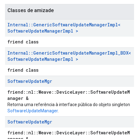
Classes de amizade
Internal
::
Generic
Software
Update
Manager
Impl<
Software
Update
Manager
Impl >
friend class
Internal
::
Generic
Software
Update
Manager
Impl
_
BDX<
Software
Update
Manager
Impl >
friend class
Software
Update
Mgr
friend::nl::Weave::DeviceLayer::SoftwareUpdateM
anager &
Retorna uma referência à interface pública do objeto singleton
SoftwareUpdateManager
.
Software
Update
Mgr
friend::nl::Weave::DeviceLayer::SoftwareUpdateM
anager &