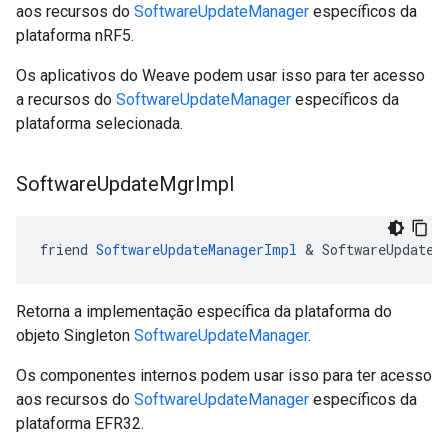
aos recursos do
SoftwareUpdateManager
específicos da
plataforma nRF5.
Os aplicativos do Weave podem usar isso para ter acesso
a recursos do
SoftwareUpdateManager
específicos da
plataforma selecionada.
Software
Update
Mgr
Impl
friend 
SoftwareUpdateManagerImpl
 & SoftwareUpdateM
Retorna a implementação específica da plataforma do
objeto Singleton
SoftwareUpdateManager
.
Os componentes internos podem usar isso para ter acesso
aos recursos do
SoftwareUpdateManager
específicos da
plataforma EFR32.