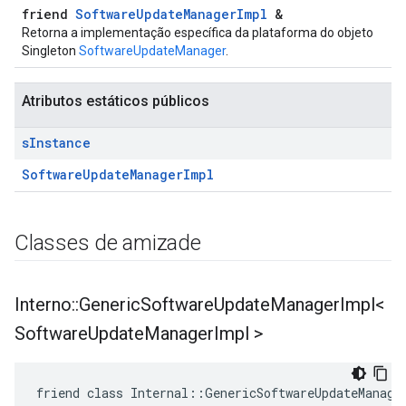
friend
SoftwareUpdateManagerImpl
&
Retorna a implementação específica da plataforma do objeto
Singleton
SoftwareUpdateManager
.
Atributos estáticos públicos
s
Instance
SoftwareUpdateManagerImpl
Classes de amizade
Interno
::
Generic
Software
Update
Manager
Impl<
Software
Update
Manager
Impl >
friend class Internal::GenericSoftwareUpdateManage