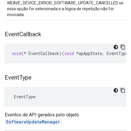
WEAVE_DEVICE_ERROR_SOFTWARE_UPDATE_CANCELLED se
essa opção for selecionada e a lógica de repetição não for
invocada.
Event
Callback
void
(
*
EventCallback
)(
void
*
apAppState
,
EventType
Event
Type
 EventType
Eventos de API gerados pelo objeto
SoftwareUpdateManager
.