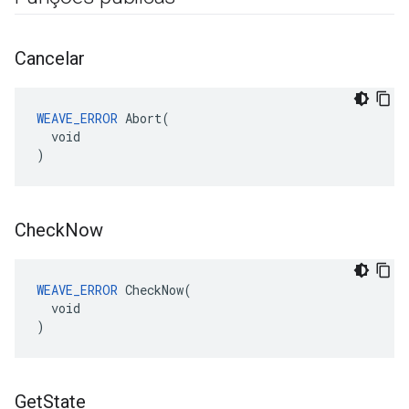
Cancelar
WEAVE_ERROR
 Abort(

  void

)
Check
Now
WEAVE_ERROR
 CheckNow(

  void

)
Get
State