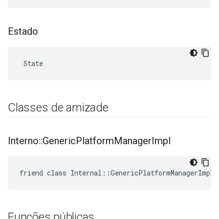
Estado
 State
Classes de amizade
Interno
::
Generic
Platform
Manager
Impl
friend class Internal::GenericPlatformManagerImpl
Funções públicas