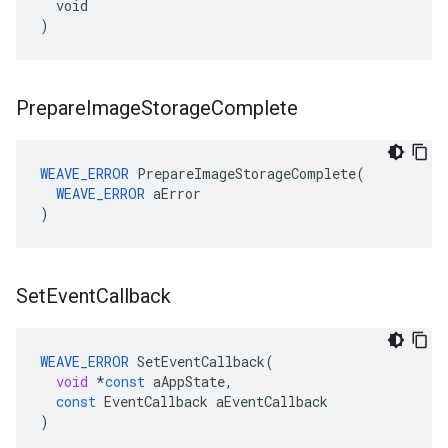
  void

)
Prepare
Image
Storage
Complete
WEAVE_ERROR
 PrepareImageStorageComplete(

WEAVE_ERROR
 aError

)
Set
Event
Callback
WEAVE_ERROR
SetEventCallback
(
void
*
const
aAppState
,
const
EventCallback
aEventCallback
)