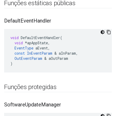
Funções estáticas públicas
Default
Event
Handler
void
DefaultEventHandler
(
void
*
apAppState
,
EventType
aEvent
,
const
InEventParam
&
aInParam
,
OutEventParam
&
aOutParam
)
Funções protegidas
Software
Update
Manager