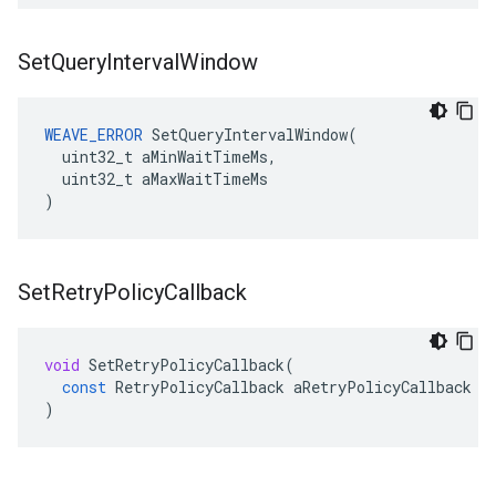
Set
Query
Interval
Window
WEAVE_ERROR
 SetQueryIntervalWindow(

  uint32_t aMinWaitTimeMs,

  uint32_t aMaxWaitTimeMs

)
Set
Retry
Policy
Callback
void
SetRetryPolicyCallback
(
const
RetryPolicyCallback
aRetryPolicyCallback
)