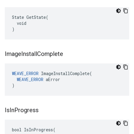
State GetState(

  void

)
Image
Install
Complete
WEAVE_ERROR
 ImageInstallComplete(

WEAVE_ERROR
 aError

)
Is
In
Progress
bool IsInProgress(
