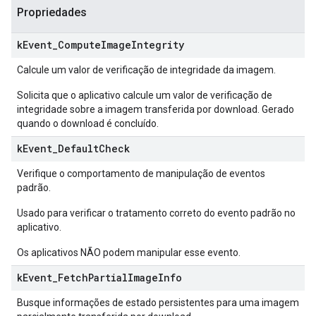
Propriedades
k
Event
_
Compute
Image
Integrity
Calcule um valor de verificação de integridade da imagem.
Solicita que o aplicativo calcule um valor de verificação de
integridade sobre a imagem transferida por download. Gerado
quando o download é concluído.
k
Event
_
Default
Check
Verifique o comportamento de manipulação de eventos
padrão.
Usado para verificar o tratamento correto do evento padrão no
aplicativo.
Os aplicativos NÃO podem manipular esse evento.
k
Event
_
Fetch
Partial
Image
Info
Busque informações de estado persistentes para uma imagem