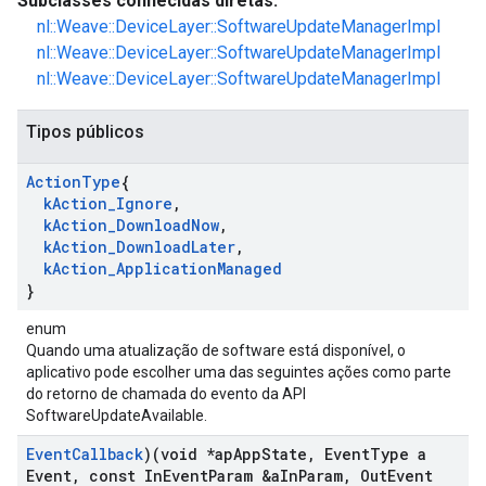
Subclasses conhecidas diretas:
nl::Weave::DeviceLayer::SoftwareUpdateManagerImpl
nl::Weave::DeviceLayer::SoftwareUpdateManagerImpl
nl::Weave::DeviceLayer::SoftwareUpdateManagerImpl
Tipos públicos
Action
Type
{
k
Action
_
Ignore
,
k
Action
_
Download
Now
,
k
Action
_
Download
Later
,
k
Action
_
Application
Managed
}
enum
Quando uma atualização de software está disponível, o
aplicativo pode escolher uma das seguintes ações como parte
do retorno de chamada do evento da API
SoftwareUpdateAvailable.
Event
Callback
)(void *ap
App
State
,
Event
Type a
Event
,
const In
Event
Param &a
In
Param
,
Out
Event