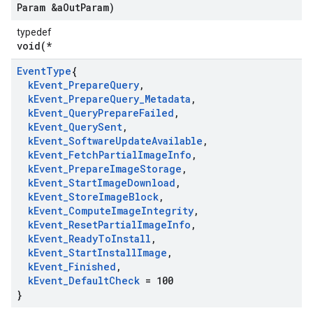
Param &a
Out
Param)
typedef
void(*
Event
Type
{
k
Event
_
Prepare
Query
,
k
Event
_
Prepare
Query
_
Metadata
,
k
Event
_
Query
Prepare
Failed
,
k
Event
_
Query
Sent
,
k
Event
_
Software
Update
Available
,
k
Event
_
Fetch
Partial
Image
Info
,
k
Event
_
Prepare
Image
Storage
,
k
Event
_
Start
Image
Download
,
k
Event
_
Store
Image
Block
,
k
Event
_
Compute
Image
Integrity
,
k
Event
_
Reset
Partial
Image
Info
,
k
Event
_
Ready
To
Install
,
k
Event
_
Start
Install
Image
,
k
Event
_
Finished
,
k
Event
_
Default
Check
= 100
}