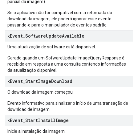
parcial da imagem).
Se o aplicativo não for compatível com a retomada do
download da imagem, ele poderá ignorar esse evento
passando-o para o manipulador de eventos padrão.
k
Event
_
Software
Update
Available
Uma atualização de software está disponível.
Gerado quando um SofwareUpdate:ImageQueryResponse é
recebido em resposta a uma consulta contendo informações
da atualização disponível.
k
Event
_
Start
Image
Download
O download da imagem começou.
Evento informativo para sinalizar o início de uma transação de
download de imagem.
k
Event
_
Start
Install
Image
Inicie a instalação da imagem.