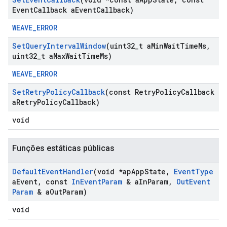
Event
Callback a
Event
Callback)
WEAVE_ERROR
Set
Query
Interval
Window
(uint32
_
t a
Min
Wait
Time
Ms
,
uint32
_
t a
Max
Wait
Time
Ms)
WEAVE_ERROR
Set
Retry
Policy
Callback
(const Retry
Policy
Callback
a
Retry
Policy
Callback)
void
Funções estáticas públicas
Default
Event
Handler
(void *ap
App
State
,
Event
Type
a
Event
,
const
In
Event
Param
& a
In
Param
,
Out
Event
Param
& a
Out
Param)
void