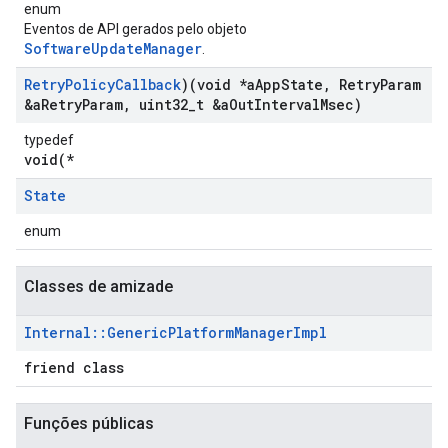
enum
Eventos de API gerados pelo objeto
SoftwareUpdateManager
.
Retry
Policy
Callback
)(void *a
App
State
,
Retry
Param
&a
Retry
Param
,
uint32
_
t &a
Out
Interval
Msec)
typedef
void(*
State
enum
Classes de amizade
Internal
::
Generic
Platform
Manager
Impl
friend class
Funções públicas