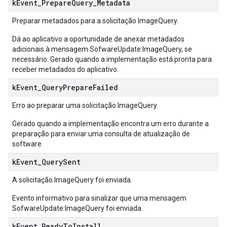
k
Event
_
Prepare
Query
_
Metadata
Preparar metadados para a solicitação ImageQuery.
Dá ao aplicativo a oportunidade de anexar metadados
adicionais à mensagem SofwareUpdate:ImageQuery, se
necessário. Gerado quando a implementação está pronta para
receber metadados do aplicativo.
k
Event
_
Query
Prepare
Failed
Erro ao preparar uma solicitação ImageQuery.
Gerado quando a implementação encontra um erro durante a
preparação para enviar uma consulta de atualização de
software.
k
Event
_
Query
Sent
A solicitação ImageQuery foi enviada.
Evento informativo para sinalizar que uma mensagem
SofwareUpdate:ImageQuery foi enviada.
k
Event
_
Ready
To
Install