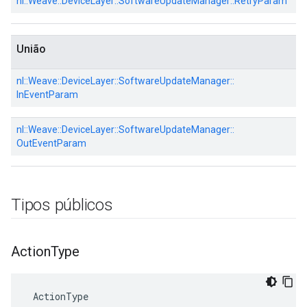
nl::
Weave::
DeviceLayer::
SoftwareUpdateManager::
RetryParam
União
nl::
Weave::
DeviceLayer::
SoftwareUpdateManager::
InEventParam
nl::
Weave::
DeviceLayer::
SoftwareUpdateManager::
OutEventParam
Tipos públicos
Action
Type
 ActionType