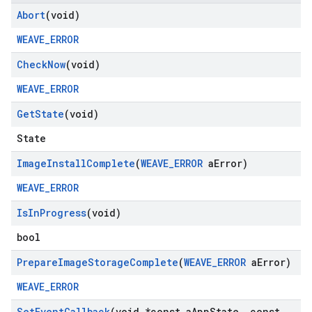
Abort
(void)
WEAVE_ERROR
Check
Now
(void)
WEAVE_ERROR
Get
State
(void)
State
Image
Install
Complete
(
WEAVE
_
ERROR
a
Error)
WEAVE_ERROR
Is
In
Progress
(void)
bool
Prepare
Image
Storage
Complete
(
WEAVE
_
ERROR
a
Error)
WEAVE_ERROR
Set
Event
Callback
(void *const a
App
State
,
const