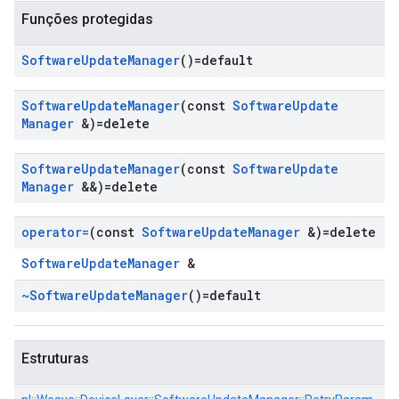
Funções protegidas
Software
Update
Manager
()=default
Software
Update
Manager
(const
Software
Update
Manager
&)=delete
Software
Update
Manager
(const
Software
Update
Manager
&&)=delete
operator=
(const
Software
Update
Manager
&)=delete
SoftwareUpdateManager
&
~Software
Update
Manager
()=default
Estruturas